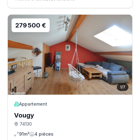
279 500 €
1
/
7
Appartement
Vougy
74130
91m²
4
pièce
s