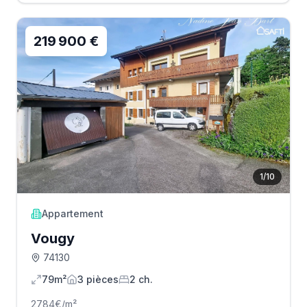
219 900 €
1
/
10
Appartement
Vougy
74130
79m²
3
pièce
s
2
ch.
2784
€/m²