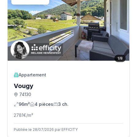
1
/
8
Appartement
Vougy
74130
96m²
4
pièce
s
3
ch.
2781
€/m²
Publiée le 28/07/2026 par EFFICITY