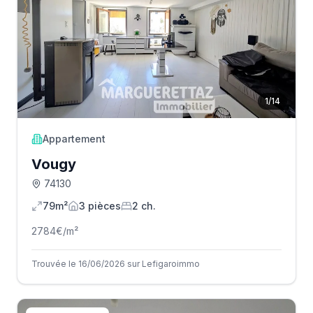
1
/
14
Appartement
Vougy
74130
79m²
3
pièce
s
2
ch.
2784
€/m²
Trouvée le 16/06/2026 sur Lefigaroimmo