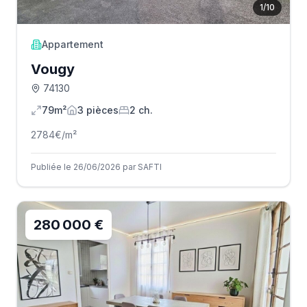
1
/
10
Appartement
Vougy
74130
79m²
3
pièce
s
2
ch.
2784
€/m²
Publiée le 26/06/2026 par SAFTI
280 000 €