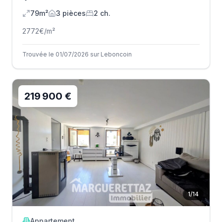
79m²
3
pièce
s
2
ch.
2772
€/m²
Trouvée le 01/07/2026 sur Leboncoin
219 900 €
1
/
14
Appartement