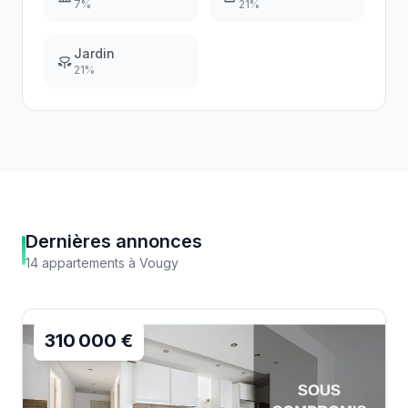
7
%
21
%
Jardin
21
%
Dernières annonces
14
appartements
à
Vougy
310 000 €