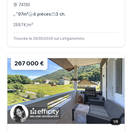
74130
97m²
4
pièce
s
3
ch.
2887
€/m²
Trouvée le 26/05/2026 sur Lefigaroimmo
267 000 €
1
/
8