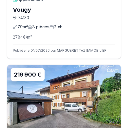
Vougy
74130
79m²
3
pièce
s
2
ch.
2784
€/m²
Publiée le 01/07/2026 par MARGUERETTAZ IMMOBILIER
219 900 €