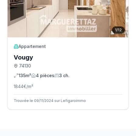
1
/
12
Appartement
Vougy
74130
135m²
4
pièce
s
3
ch.
1844
€/m²
Trouvée le 09/11/2024 sur Lefigaroimmo