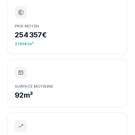
PRIX MOYEN
254 357€
2765€/m²
m²
SURFACE MOYENNE
92m²