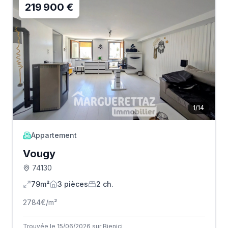
219 900 €
1
/
14
Appartement
Vougy
74130
79m²
3
pièce
s
2
ch.
2784
€/m²
Trouvée le 15/06/2026 sur Bienici