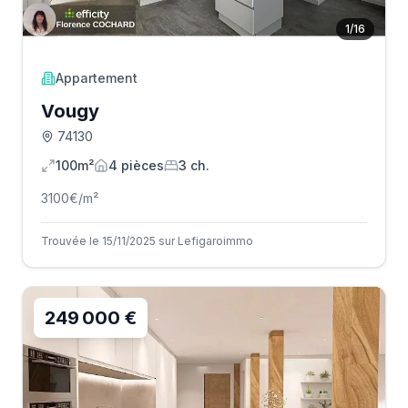
1
/
16
Appartement
Vougy
74130
100m²
4
pièce
s
3
ch.
3100
€/m²
Trouvée le 15/11/2025 sur Lefigaroimmo
249 000 €