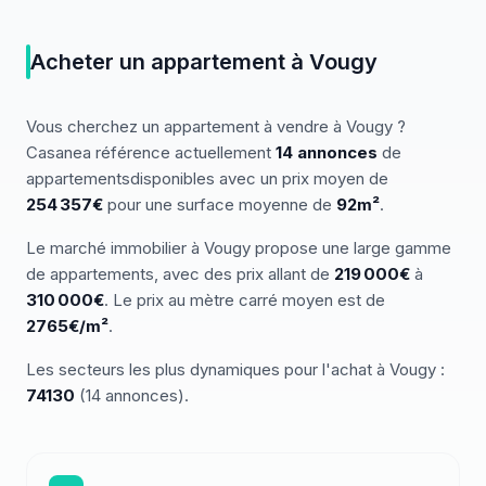
Acheter
un
appartement
à
Vougy
Vous cherchez
un
appartement
à vendre
à
Vougy
?
Casanea référence actuellement
14
annonces
de
appartements
disponibles
avec un prix moyen de
254 357€
pour une surface moyenne de
92
m²
.
Le marché
immobilier
à
Vougy
propose une large gamme
de
appartements
, avec des prix allant de
219 000
€
à
310 000
€
.
Le prix au mètre carré moyen est de
2765
€/m²
.
Les secteurs les plus dynamiques pour
l'achat
à
Vougy
:
74130
(
14
annonces)
.