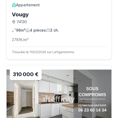
Appartement
Vougy
74130
96m²
4
pièce
s
3
ch.
2781
€/m²
Trouvée le 11/02/2026 sur Lefigaroimmo
310 000 €