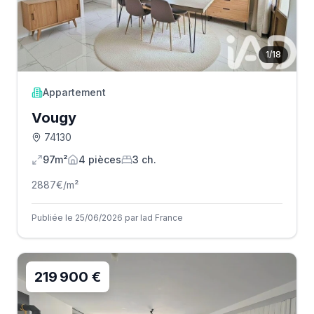
1
/
18
Appartement
Vougy
74130
97m²
4
pièce
s
3
ch.
2887
€/m²
Publiée le 25/06/2026 par Iad France
219 900 €