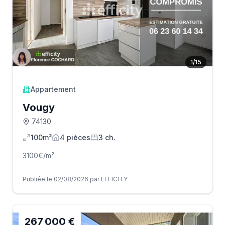
1
/
15
Appartement
Vougy
74130
100m²
4
pièce
s
3
ch.
3100
€/m²
Publiée le 02/08/2026 par EFFICITY
267 000 €