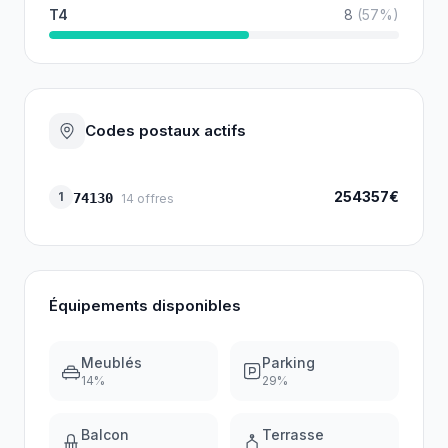
T4
8
(
57
%)
Codes postaux actifs
254357€
1
74130
14
offres
Équipements disponibles
Meublés
Parking
14
%
29
%
Balcon
Terrasse