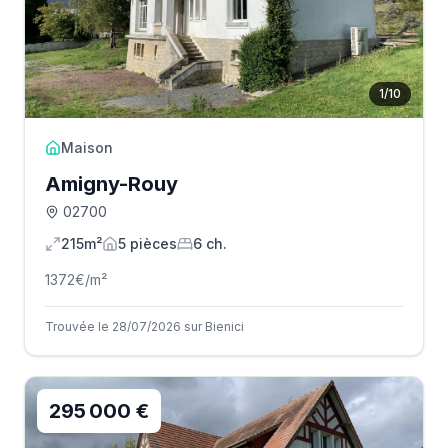
1
/
10
Maison
Amigny-Rouy
02700
215m²
5
pièce
s
6
ch.
1372
€/m²
Trouvée le 28/07/2026 sur Bienici
295 000 €