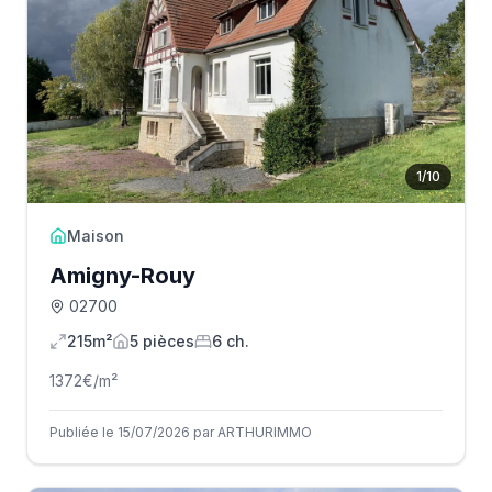
1
/
10
Maison
Amigny-Rouy
02700
215m²
5
pièce
s
6
ch.
1372
€/m²
Publiée le 15/07/2026 par ARTHURIMMO