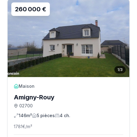
260 000 €
1
/
3
Maison
Amigny-Rouy
02700
146m²
5
pièce
s
4
ch.
1781
€/m²