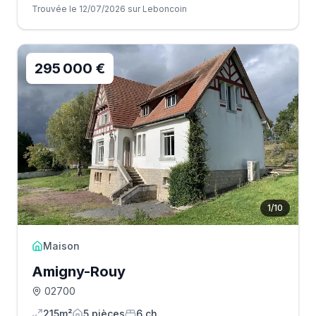
Trouvée le 12/07/2026 sur Leboncoin
295 000 €
1
/
10
Maison
Amigny-Rouy
02700
215m²
5
pièce
s
6
ch.