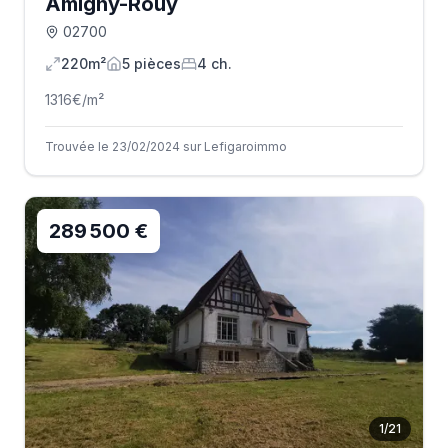
Amigny-Rouy
02700
220m²
5
pièce
s
4
ch.
1316
€/m²
Trouvée le 23/02/2024 sur Lefigaroimmo
289 500 €
1
/
21