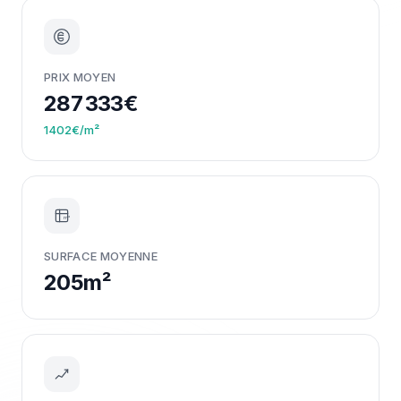
PRIX MOYEN
287 333€
1402€/m²
m²
SURFACE MOYENNE
205m²