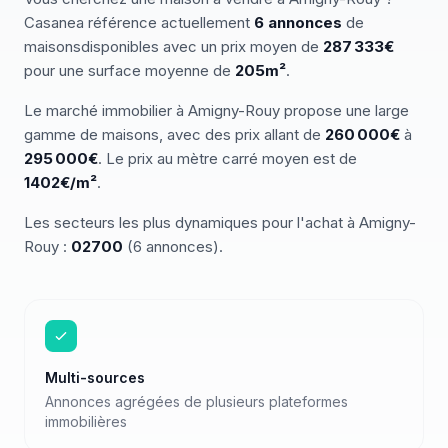
Casanea référence actuellement
6
annonces
de
maisons
disponibles
avec un prix moyen de
287 333€
pour une surface moyenne de
205
m²
.
Le marché
immobilier
à
Amigny-Rouy
propose une large
gamme de
maisons
, avec des prix allant de
260 000
€
à
295 000
€
.
Le prix au mètre carré moyen est de
1402
€/m²
.
Les secteurs les plus dynamiques pour
l'achat
à
Amigny-
Rouy
:
02700
(
6
annonces)
.
Multi-sources
Annonces agrégées de plusieurs plateformes
immobilières