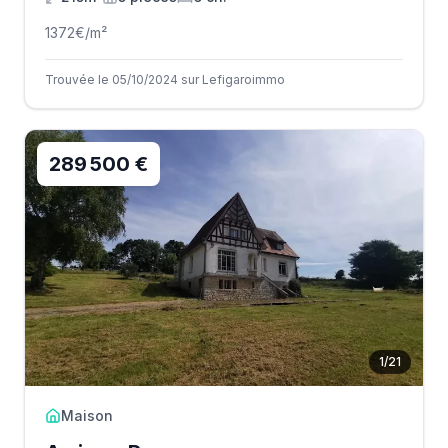
1372
€/m²
Trouvée le 05/10/2024 sur Lefigaroimmo
289 500 €
1
/
21
Maison