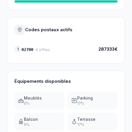
Codes postaux actifs
287333€
1
02700
6
offres
Équipements disponibles
Meublés
Parking
0
%
17
%
Balcon
Terrasse
0
%
17
%