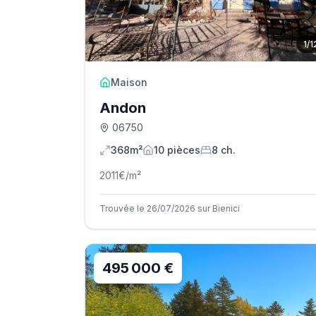
1
/
1
Maison
Andon
06750
368m²
10
pièce
s
8
ch.
2011
€/m²
Trouvée le 26/07/2026 sur Bienici
495 000 €