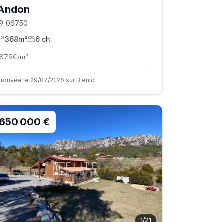
Andon
06750
368m²
6
ch.
1875
€/m²
Trouvée le 29/07/2026 sur Bienici
650 000 €
1
/
21