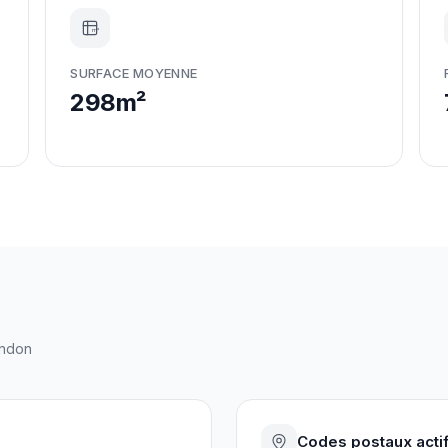
m²
SURFACE MOYENNE
298m²
ndon
Codes postaux acti