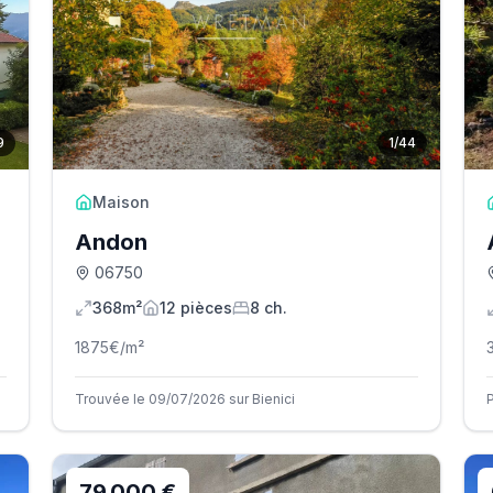
9
1
/
44
Maison
Andon
06750
368m²
12
pièce
s
8
ch.
1875
€/m²
Trouvée le 09/07/2026 sur Bienici
79 000 €