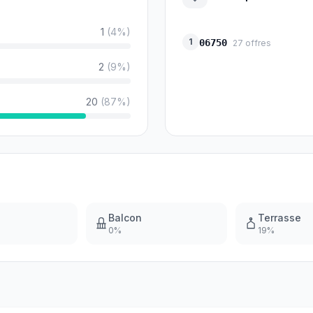
1
(
4
%)
1
06750
27
offres
2
(
9
%)
20
(
87
%)
Balcon
Terrasse
0
%
19
%