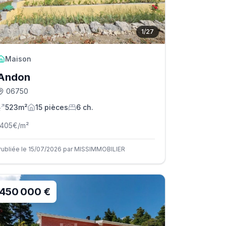
1
/
27
Maison
Andon
06750
523m²
15
pièce
s
6
ch.
1405
€/m²
Publiée le 15/07/2026 par MISSIMMOBILIER
450 000 €