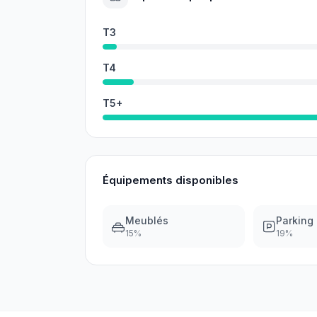
T3
T4
T5+
Équipements disponibles
Meublés
Parking
15
%
19
%