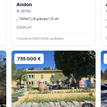
Andon
06750
141m²
6
pièce
s
5
ch.
2589
€/m²
Trouvée le 29/07/2026 sur Bienici
735 000 €
2
1
/
27