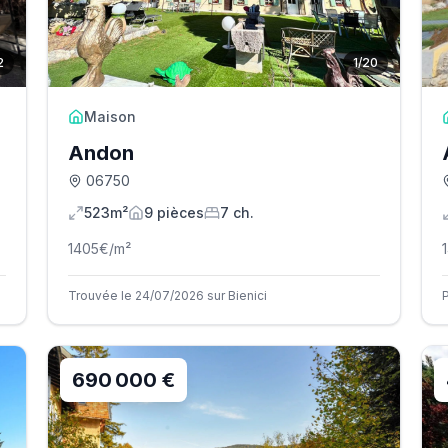
2
1
/
20
Maison
Andon
06750
523m²
9
pièce
s
7
ch.
1405
€/m²
Trouvée le 24/07/2026 sur Bienici
690 000 €