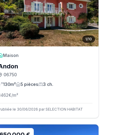
1
/
10
Maison
Andon
06750
130m²
5
pièce
s
3
ch.
3462
€/m²
Publiée le 30/06/2026 par SELECTION HABITAT
650 000 €