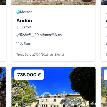
Maison
Andon
06750
523m²
20
pièce
s
6
ch.
1405
€/m²
Trouvée le 27/07/2026 sur Bienici
735 000 €