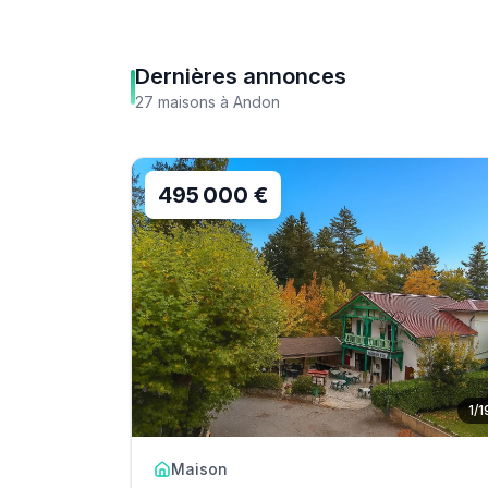
Dernières annonces
27
maisons
à
Andon
495 000 €
1
/
1
Maison