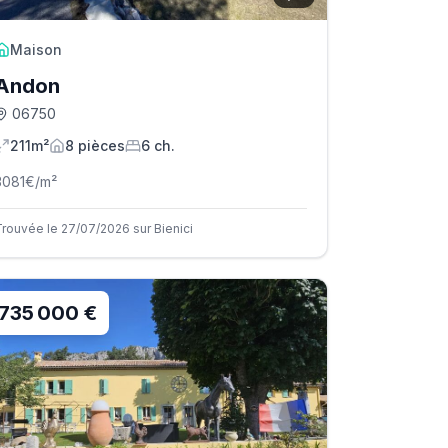
Maison
Andon
06750
211m²
8
pièce
s
6
ch.
3081
€/m²
Trouvée le 27/07/2026 sur Bienici
735 000 €