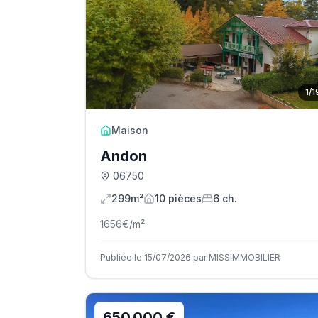
1
/
1
Maison
Andon
06750
299m²
10
pièce
s
6
ch.
1656
€/m²
Publiée le 15/07/2026 par MISSIMMOBILIER
650 000 €