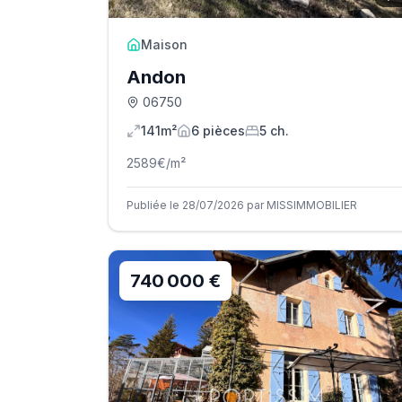
Maison
Andon
06750
141m²
6
pièce
s
5
ch.
2589
€/m²
Publiée le 28/07/2026 par MISSIMMOBILIER
740 000 €