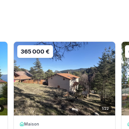
365 000 €
9
1
/
22
Maison