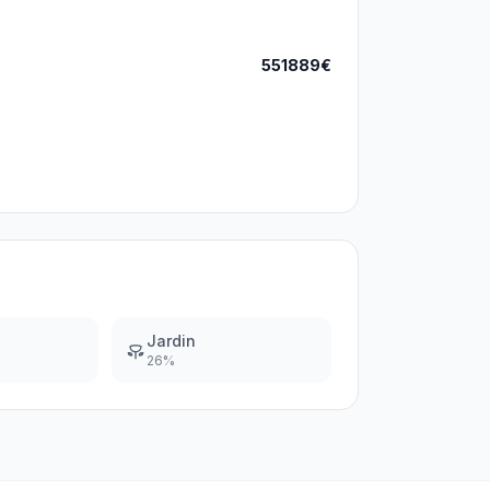
551889€
Jardin
26
%