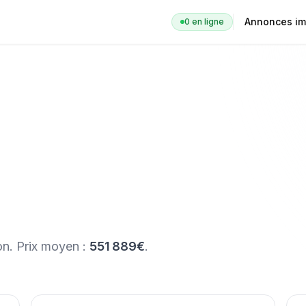
Annonces im
0
en ligne
on
. Prix moyen :
551 889€
.