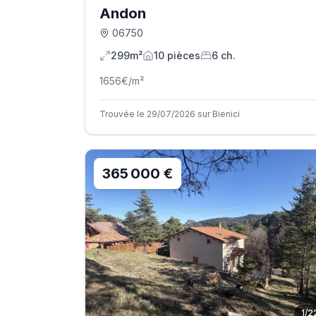
Andon
06750
299m²
10
pièce
s
6
ch.
1656
€/m²
Trouvée le 29/07/2026 sur Bienici
365 000 €
1
/
2