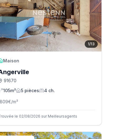
1
/
13
Maison
Angerville
91670
105m²
5
pièce
s
4
ch.
1809
€/m²
Trouvée le 02/08/2026 sur Meilleursagents