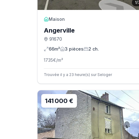
1
/
Maison
Angerville
91670
66m²
3
pièce
s
2
ch.
1735
€/m²
Trouvée il y a 23 heure(s) sur Seloger
141 000 €