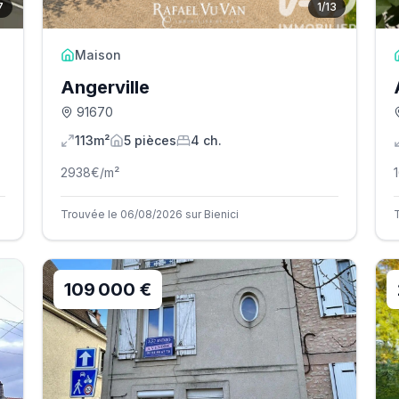
7
1
/
13
Maison
Angerville
91670
113m²
5
pièce
s
4
ch.
2938
€/m²
Trouvée le 06/08/2026 sur Bienici
109 000 €