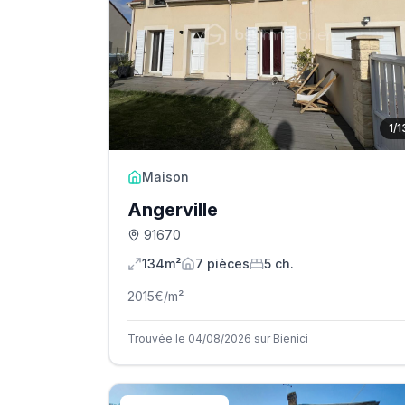
1
/
1
Maison
Angerville
91670
134m²
7
pièce
s
5
ch.
2015
€/m²
Trouvée le 04/08/2026 sur Bienici