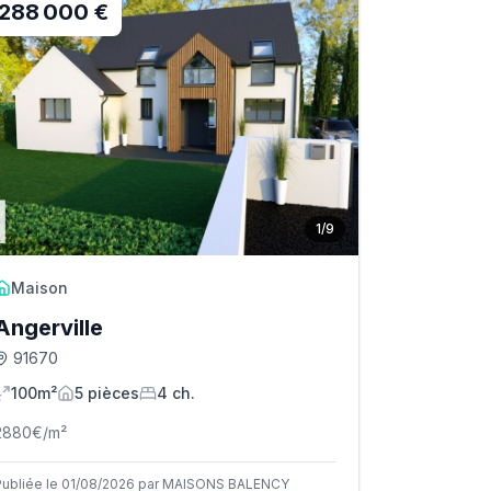
288 000 €
1
/
9
Maison
Angerville
91670
100m²
5
pièce
s
4
ch.
2880
€/m²
Publiée le 01/08/2026 par MAISONS BALENCY