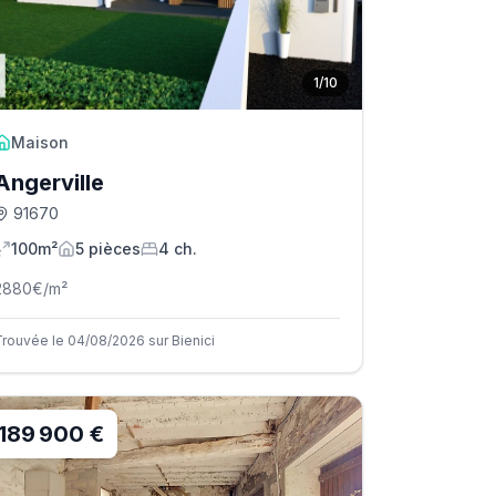
1
/
10
Maison
Angerville
91670
100m²
5
pièce
s
4
ch.
2880
€/m²
Trouvée le 04/08/2026 sur Bienici
189 900 €