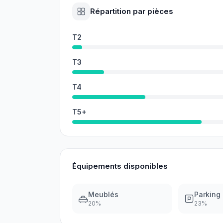
Répartition par pièces
T2
T3
T4
T5+
Équipements disponibles
Meublés
Parking
20
%
23
%