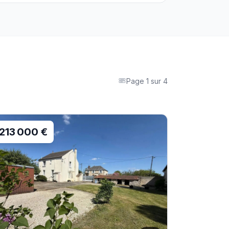
Page
1
sur
4
213 000 €