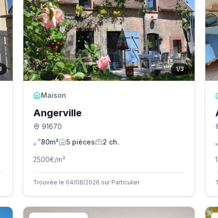
3
1
/
3
Maison
Angerville
91670
80m²
5
pièce
s
2
ch.
2500
€/m²
Trouvée le 04/08/2026 sur Particulier