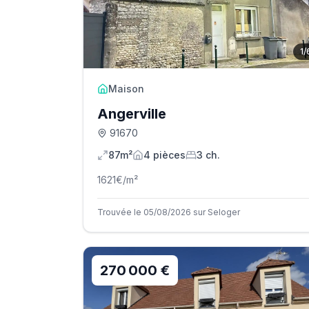
1
/
Maison
Angerville
91670
87m²
4
pièce
s
3
ch.
1621
€/m²
Trouvée le 05/08/2026 sur Seloger
270 000 €