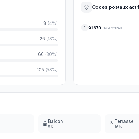
Codes postaux acti
8
(
4
%)
1
91670
199
offres
26
(
13
%)
60
(
30
%)
105
(
53
%)
Balcon
Terrasse
5
%
16
%