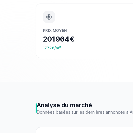
PRIX MOYEN
201 964€
1772€/m²
Analyse du marché
Données basées sur les dernières annonces à
A