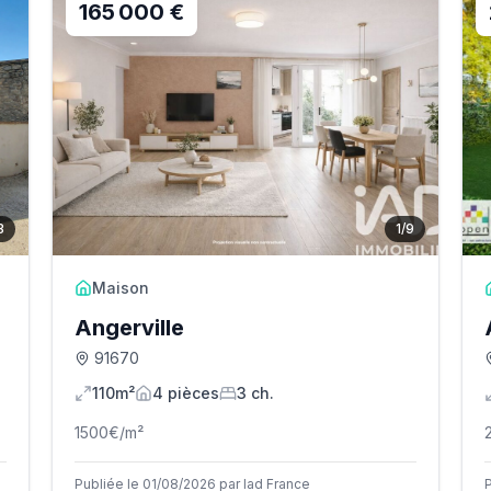
165 000 €
3
1
/
9
Maison
Angerville
91670
110m²
4
pièce
s
3
ch.
1500
€/m²
Publiée le 01/08/2026 par Iad France