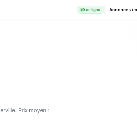
Annonces im
0
en ligne
rville
. Prix moyen :