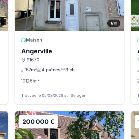
6
1
/
10
Maison
Angerville
91670
57m²
4
pièce
s
3
ch.
1912
€/m²
Trouvée le 05/08/2026 sur Seloger
200 000 €