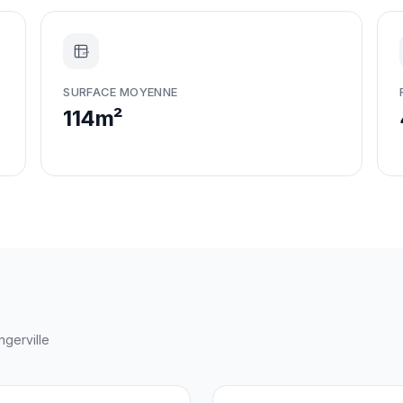
m²
SURFACE MOYENNE
114m²
ngerville