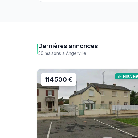
Dernières annonces
50
maisons
à
Angerville
Nouvea
114 500 €