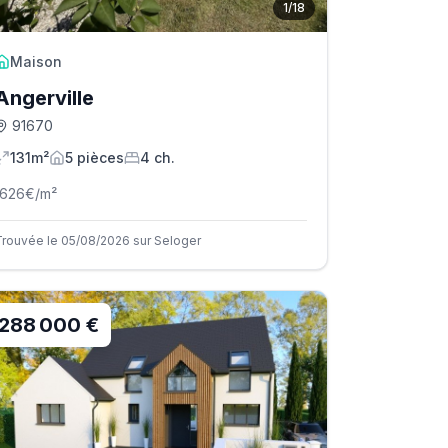
1
/
18
Maison
Angerville
91670
131m²
5
pièce
s
4
ch.
1626
€/m²
Trouvée le 05/08/2026 sur Seloger
288 000 €