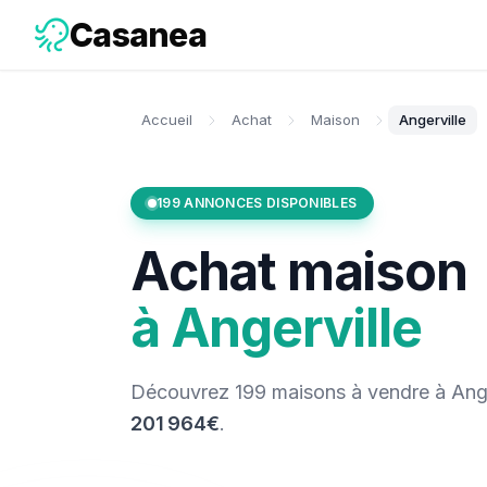
Casanea
Accueil
Achat
Maison
Angerville
199
ANNONCES DISPONIBLES
Achat
maison
à
Angerville
Découvrez
199
maisons
à vendre
à
Ange
201 964€
.