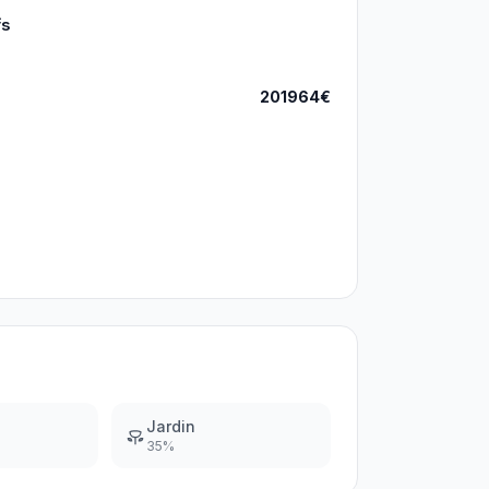
fs
201964€
Jardin
35
%