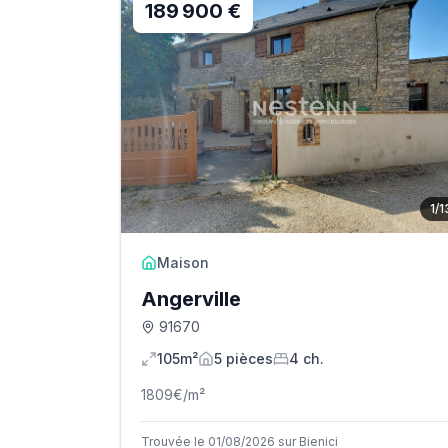
189 900 €
1
/
1
Maison
Angerville
91670
105m²
5
pièce
s
4
ch.
1809
€/m²
Trouvée le 01/08/2026 sur Bienici