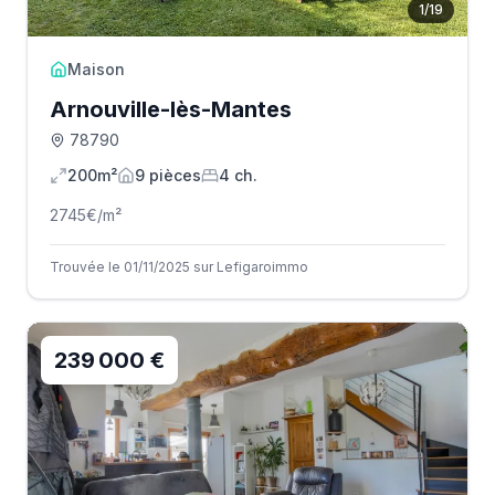
1
/
19
Maison
Arnouville-lès-Mantes
78790
200m²
9
pièce
s
4
ch.
2745
€/m²
Trouvée le 01/11/2025 sur Lefigaroimmo
239 000 €