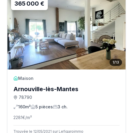
365 000 €
1
/
13
Maison
Arnouville-lès-Mantes
78790
160m²
5
pièce
s
3
ch.
2281
€/m²
Trouvée le 12/05/2021 sur Lefigaroimmo