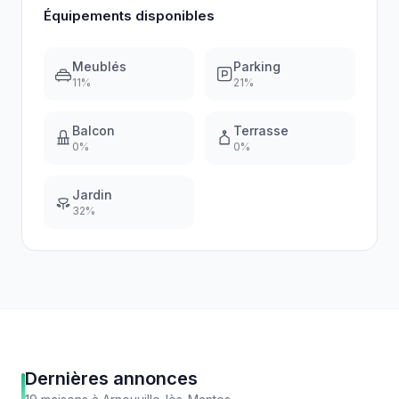
Équipements disponibles
Meublés
Parking
11
%
21
%
Balcon
Terrasse
0
%
0
%
Jardin
32
%
Dernières annonces