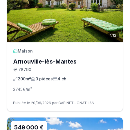
1
/
12
Maison
Arnouville-lès-Mantes
78790
200m²
9
pièce
s
4
ch.
2745
€/m²
Publiée le 20/06/2026 par CABINET JONATHAN
549 000 €