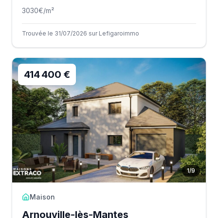
3030
€/m²
Trouvée le 31/07/2026 sur Lefigaroimmo
414 400 €
1
/
9
Maison
Arnouville-lès-Mantes