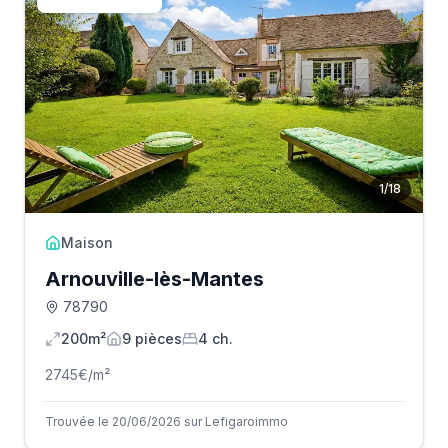
1
/
18
Maison
Arnouville-lès-Mantes
78790
200m²
9
pièce
s
4
ch.
2745
€/m²
Trouvée le 20/06/2026 sur Lefigaroimmo