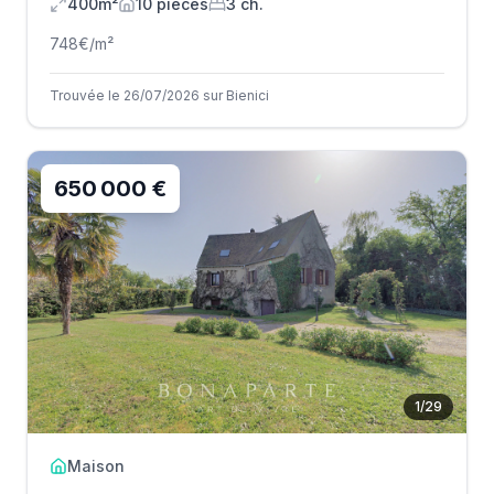
400m²
10
pièce
s
3
ch.
748
€/m²
Trouvée le 26/07/2026 sur Bienici
650 000 €
1
/
29
Maison