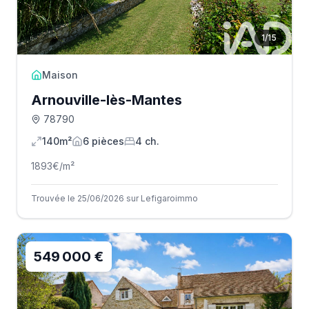
1
/
15
Maison
Arnouville-lès-Mantes
78790
140m²
6
pièce
s
4
ch.
1893
€/m²
Trouvée le 25/06/2026 sur Lefigaroimmo
549 000 €