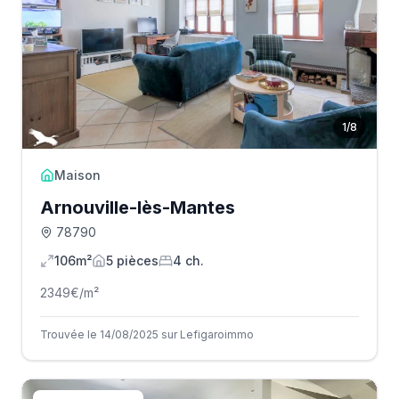
1
/
8
Maison
Arnouville-lès-Mantes
78790
106m²
5
pièce
s
4
ch.
2349
€/m²
Trouvée le 14/08/2025 sur Lefigaroimmo