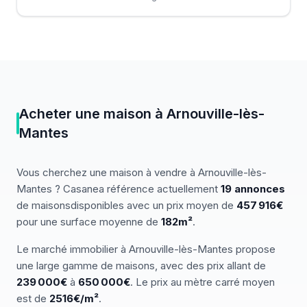
Acheter
une
maison
à
Arnouville-lès-
Mantes
Vous cherchez
une
maison
à vendre
à
Arnouville-lès-
Mantes
? Casanea référence actuellement
19
annonces
de
maisons
disponibles
avec un prix moyen de
457 916€
pour une surface moyenne de
182
m²
.
Le marché
immobilier
à
Arnouville-lès-Mantes
propose
une large gamme de
maisons
, avec des prix allant de
239 000
€
à
650 000
€
.
Le prix au mètre carré moyen
est de
2516
€/m²
.