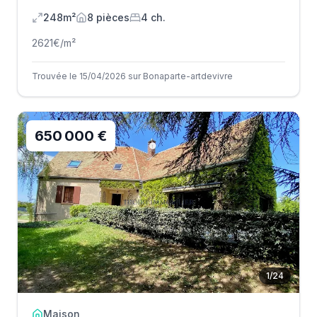
248m²
8
pièce
s
4
ch.
2621
€/m²
Trouvée le 15/04/2026 sur Bonaparte-artdevivre
650 000 €
1
/
24
Maison