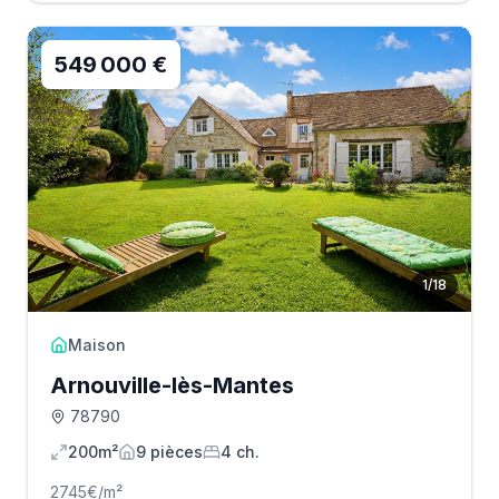
549 000 €
1
/
18
Maison
Arnouville-lès-Mantes
78790
200m²
9
pièce
s
4
ch.
2745
€/m²