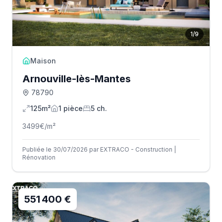
1
/
9
Maison
Arnouville-lès-Mantes
78790
125m²
1
pièce
5
ch.
3499
€/m²
Publiée le 30/07/2026 par EXTRACO - Construction |
Rénovation
551 400 €