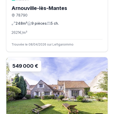
Arnouville-lès-Mantes
78790
248m²
9
pièce
s
5
ch.
2621
€/m²
Trouvée le 08/04/2026 sur Lefigaroimmo
549 000 €