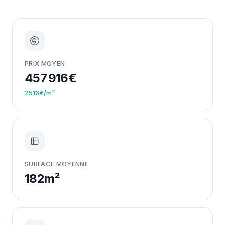
PRIX MOYEN
457 916€
2516€/m²
m²
SURFACE MOYENNE
182m²