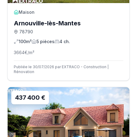
Maison
Arnouville-lès-Mantes
78790
100m²
5
pièce
s
4
ch.
3664
€/m²
Publiée le 30/07/2026 par EXTRACO - Construction |
Rénovation
437 400 €