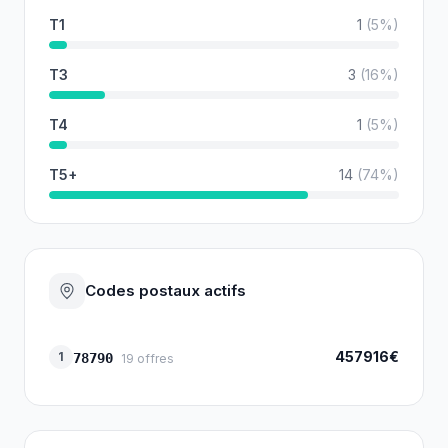
T1
1
(
5
%)
T3
3
(
16
%)
T4
1
(
5
%)
T5+
14
(
74
%)
Codes postaux actifs
457916€
1
78790
19
offres