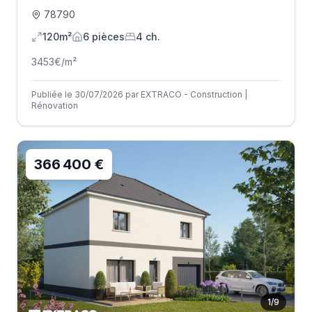
78790
120m²
6
pièce
s
4
ch.
3453
€/m²
Publiée le 30/07/2026 par EXTRACO - Construction |
Rénovation
366 400 €
1
/
9