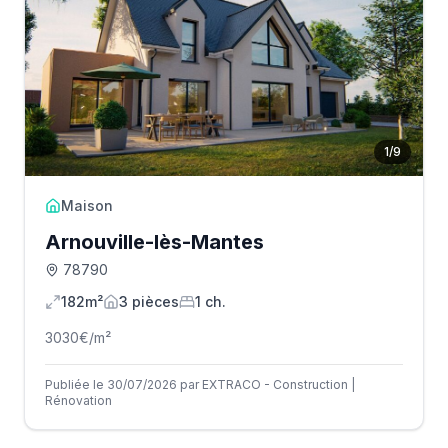
1
/
9
Maison
Arnouville-lès-Mantes
78790
182m²
3
pièce
s
1
ch.
3030
€/m²
Publiée le 30/07/2026 par EXTRACO - Construction |
Rénovation