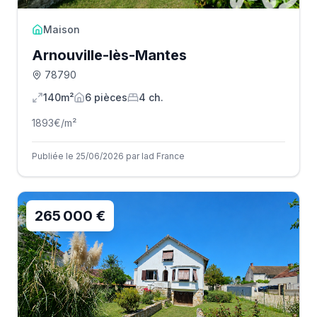
Maison
Arnouville-lès-Mantes
78790
140m²
6
pièce
s
4
ch.
1893
€/m²
Publiée le 25/06/2026 par Iad France
265 000 €