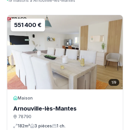
19
maisons
à
Arnouville-lès-Mantes
551 400 €
1
/
9
Maison
Arnouville-lès-Mantes
78790
182m²
3
pièce
s
1
ch.