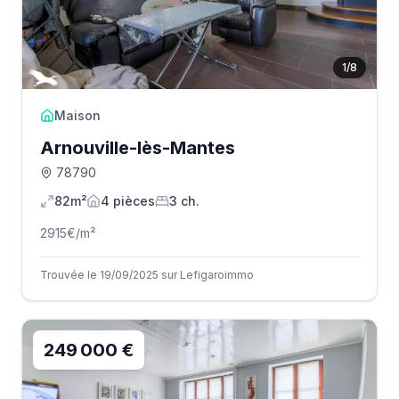
1
/
8
Maison
Arnouville-lès-Mantes
78790
82m²
4
pièce
s
3
ch.
2915
€/m²
Trouvée le 19/09/2025 sur Lefigaroimmo
249 000 €