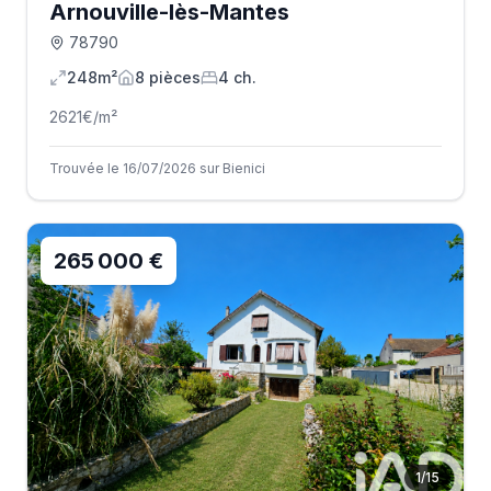
Arnouville-lès-Mantes
78790
248m²
8
pièce
s
4
ch.
2621
€/m²
Trouvée le 16/07/2026 sur Bienici
265 000 €
1
/
15