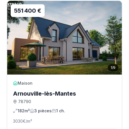
551 400 €
1
/
9
Maison
Arnouville-lès-Mantes
78790
182m²
3
pièce
s
1
ch.
3030
€/m²