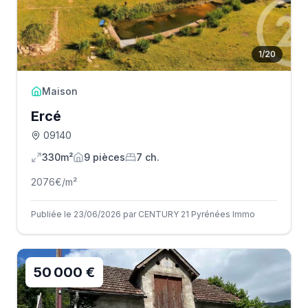
1
/
20
Maison
Ercé
09140
330m²
9
pièce
s
7
ch.
2076
€/m²
Publiée le 23/06/2026 par CENTURY 21 Pyrénées Immo
50 000 €