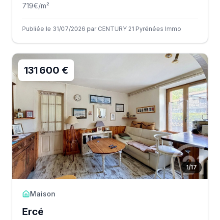
719
€/m²
Publiée le 31/07/2026 par CENTURY 21 Pyrénées Immo
131 600 €
1
/
17
Maison
Ercé