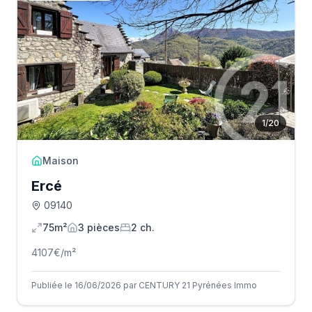
1
/
20
Maison
Ercé
09140
75m²
3
pièce
s
2
ch.
4107
€/m²
Publiée le 16/06/2026 par CENTURY 21 Pyrénées Immo