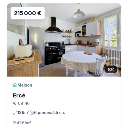
215 000 €
1
/
20
Maison
Ercé
09140
139m²
6
pièce
s
5
ch.
1547
€/m²