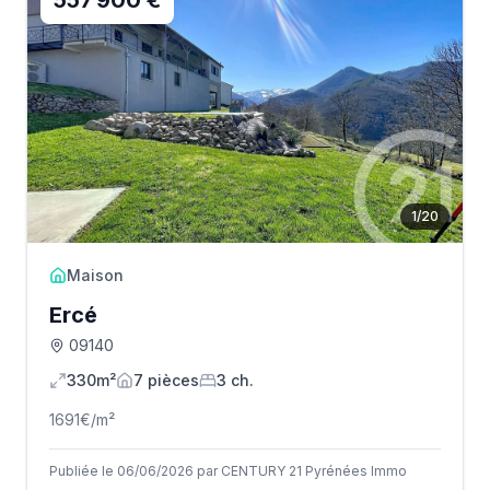
557 900 €
1
/
20
Maison
Ercé
09140
330m²
7
pièce
s
3
ch.
1691
€/m²
Publiée le 06/06/2026 par CENTURY 21 Pyrénées Immo