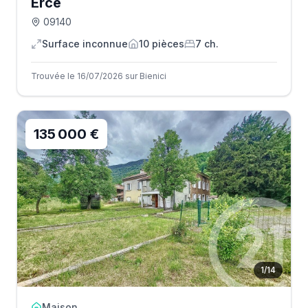
Ercé
09140
Surface inconnue
10
pièce
s
7
ch.
Trouvée le 16/07/2026 sur Bienici
135 000 €
1
/
14
Maison