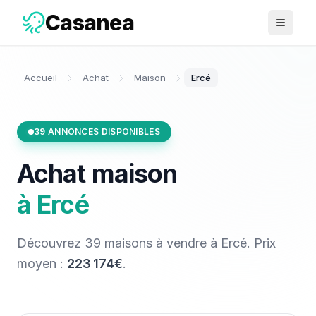
Casanea
Ouvrir 
Accueil
Achat
Maison
Ercé
39
ANNONCES DISPONIBLES
Achat
maison
à
Ercé
Découvrez
39
maisons
à vendre
à
Ercé
. Prix
moyen :
223 174€
.