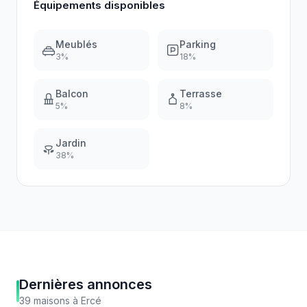
Équipements disponibles
Meublés
Parking
3
%
18
%
Balcon
Terrasse
5
%
8
%
Jardin
38
%
Dernières annonces
39
maisons
à
Ercé