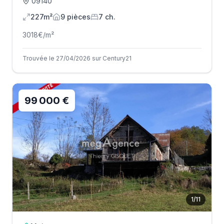
09140
227m²
9
pièce
s
7
ch.
3018
€/m²
Trouvée le 27/04/2026 sur Century21
99 000 €
1
/
11