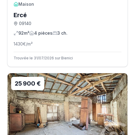
Maison
Ercé
09140
92m²
4
pièce
s
3
ch.
1430
€/m²
Trouvée le 31/07/2026 sur Bienici
25 900 €