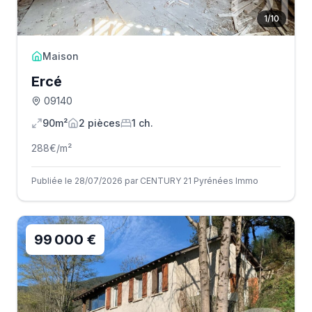
1
/
10
Maison
Ercé
09140
90m²
2
pièce
s
1
ch.
288
€/m²
Publiée le 28/07/2026 par CENTURY 21 Pyrénées Immo
99 000 €