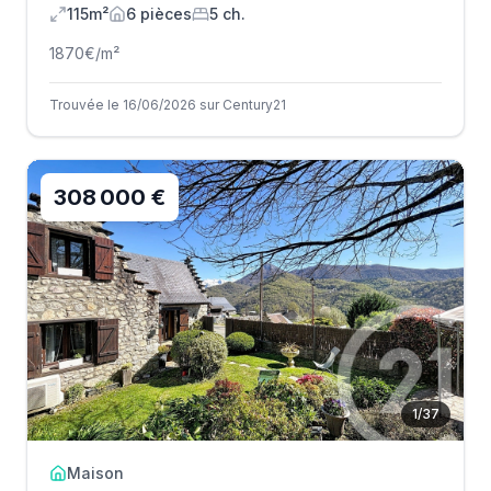
115m²
6
pièce
s
5
ch.
1870
€/m²
Trouvée le 16/06/2026 sur Century21
308 000 €
1
/
37
Maison