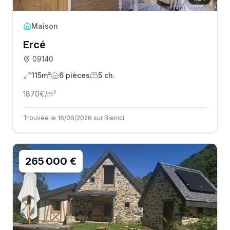
Maison
Ercé
09140
115m²
6
pièce
s
5
ch.
1870
€/m²
Trouvée le 16/06/2026 sur Bienici
265 000 €