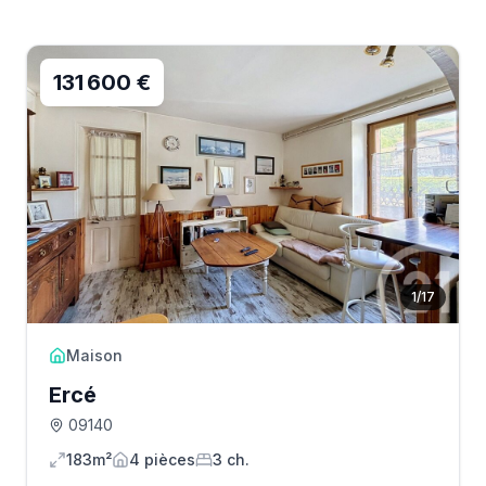
131 600 €
1
/
17
Maison
Ercé
09140
183m²
4
pièce
s
3
ch.