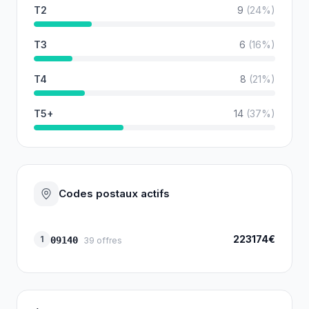
T2
9
(
24
%)
T3
6
(
16
%)
T4
8
(
21
%)
T5+
14
(
37
%)
Codes postaux actifs
223174€
1
09140
39
offres