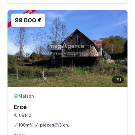
99 000 €
1
/
11
Maison
Ercé
09140
100m²
4
pièce
s
3
ch.