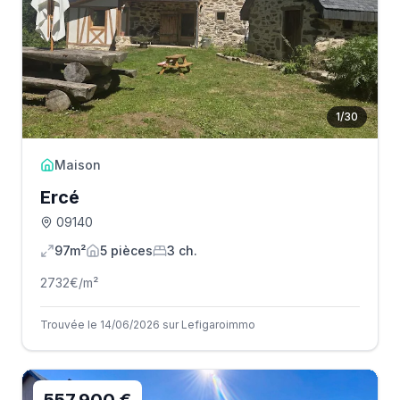
1
/
30
Maison
Ercé
09140
97m²
5
pièce
s
3
ch.
2732
€/m²
Trouvée le 14/06/2026 sur Lefigaroimmo