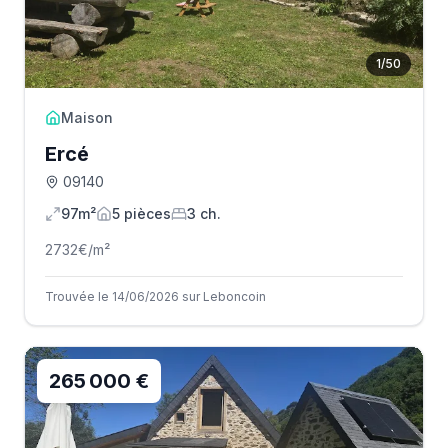
1
/
50
Maison
Ercé
09140
97m²
5
pièce
s
3
ch.
2732
€/m²
Trouvée le 14/06/2026 sur Leboncoin
265 000 €