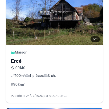
1
/
11
Maison
Ercé
09140
100m²
4
pièce
s
3
ch.
990
€/m²
Publiée le 24/07/2026 par MEGAGENCE