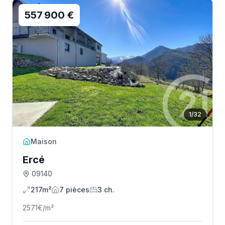
557 900 €
1
/
32
Maison
Ercé
09140
217m²
7
pièce
s
3
ch.
2571
€/m²