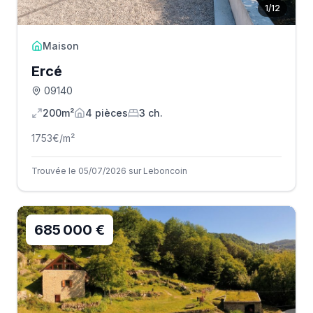
1
/
12
Maison
Ercé
09140
200m²
4
pièce
s
3
ch.
1753
€/m²
Trouvée le 05/07/2026 sur Leboncoin
685 000 €