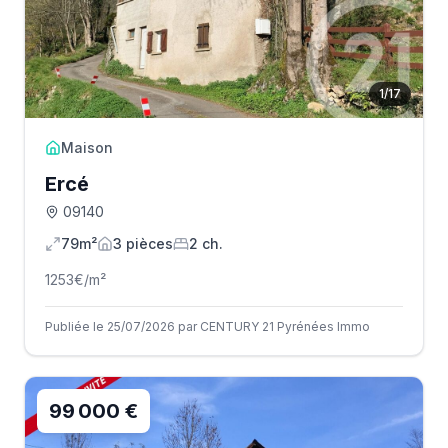
1
/
17
Maison
Ercé
09140
79m²
3
pièce
s
2
ch.
1253
€/m²
Publiée le 25/07/2026 par CENTURY 21 Pyrénées Immo
99 000 €