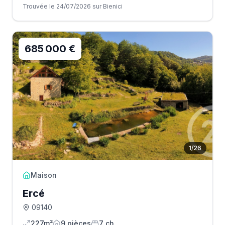
Trouvée le 24/07/2026 sur Bienici
685 000 €
1
/
26
Maison
Ercé
09140
227m²
9
pièce
s
7
ch.