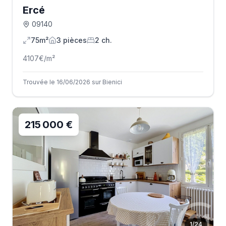
Ercé
09140
75m²
3
pièce
s
2
ch.
4107
€/m²
Trouvée le 16/06/2026 sur Bienici
215 000 €
1
/
24