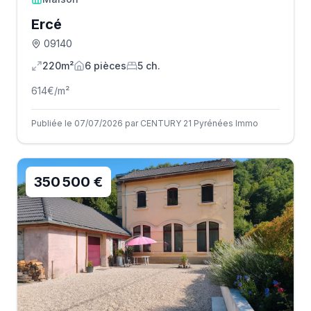
Ercé
09140
220m²
6
pièce
s
5
ch.
614
€/m²
Publiée le 07/07/2026 par CENTURY 21 Pyrénées Immo
350 500 €