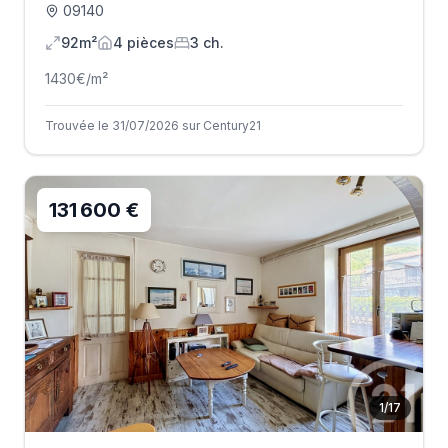
09140
92m²
4
pièce
s
3
ch.
1430
€/m²
Trouvée le 31/07/2026 sur Century21
131 600 €
1
/
17