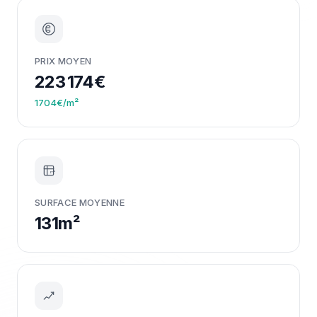
PRIX MOYEN
223 174€
1704€/m²
m²
SURFACE MOYENNE
131m²