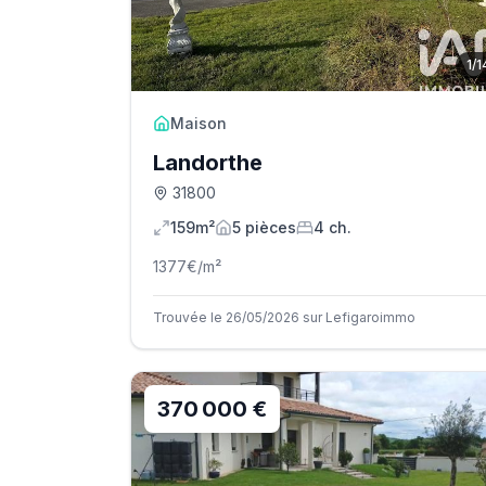
1
/
1
Maison
Landorthe
31800
159m²
5
pièce
s
4
ch.
1377
€/m²
Trouvée le 26/05/2026 sur Lefigaroimmo
370 000 €