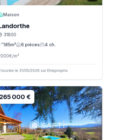
Maison
Landorthe
31800
185m²
6
pièce
s
4
ch.
2000
€/m²
Trouvée le 31/05/2026 sur Etreproprio
265 000 €