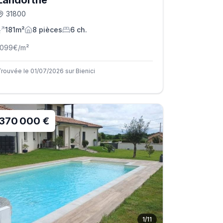
Landorthe
31800
181m²
8
pièce
s
6
ch.
1099
€/m²
Trouvée le 01/07/2026 sur Bienici
370 000 €
1
/
11