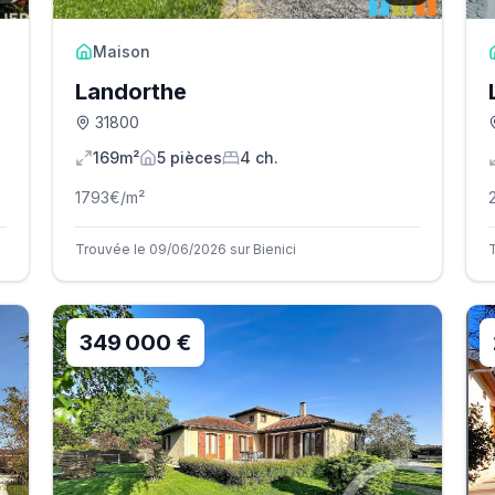
Maison
Landorthe
31800
169m²
5
pièce
s
4
ch.
1793
€/m²
Trouvée le 09/06/2026 sur Bienici
349 000 €