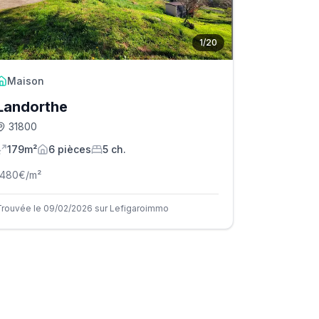
1
/
20
Maison
Landorthe
31800
179m²
6
pièce
s
5
ch.
1480
€/m²
Trouvée le 09/02/2026 sur Lefigaroimmo