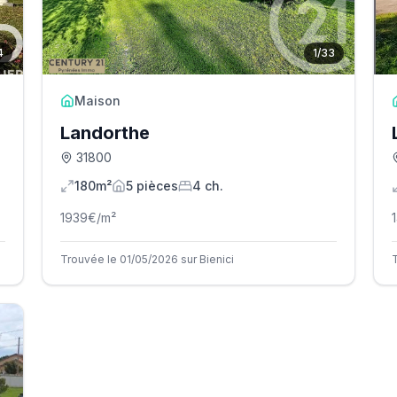
4
1
/
33
Maison
Landorthe
31800
180m²
5
pièce
s
4
ch.
1939
€/m²
Trouvée le 01/05/2026 sur Bienici