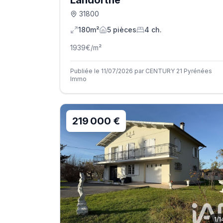
Landorthe
31800
180m²
5
pièce
s
4
ch.
1939
€/m²
Publiée le 11/07/2026 par CENTURY 21 Pyrénées
Immo
219 000 €
1
/
1