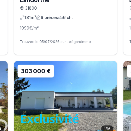
Landorthe
31800
181m²
8
pièce
s
6
ch.
1099
€/m²
Trouvée le 05/07/2026 sur Lefigaroimmo
303 000 €
4
1
/
16