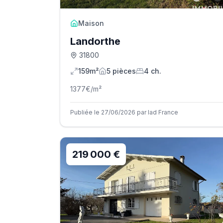
Maison
Landorthe
31800
159m²
5
pièce
s
4
ch.
1377
€/m²
Publiée le 27/06/2026 par Iad France
219 000 €