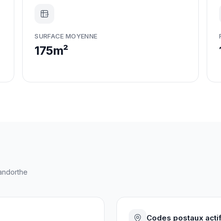
m²
SURFACE MOYENNE
175m²
andorthe
Codes postaux acti