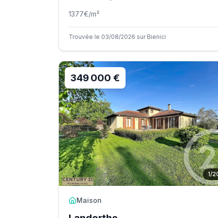
1377
€/m²
Trouvée le 03/08/2026 sur Bienici
349 000 €
1
/
2
Maison