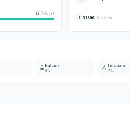
13
(
100
%)
1
31800
13
offres
Balcon
Terrasse
8
%
15
%