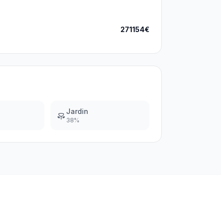
271154€
Jardin
38
%