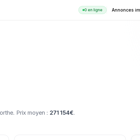
Annonces im
0
en ligne
orthe
. Prix moyen :
271 154€
.