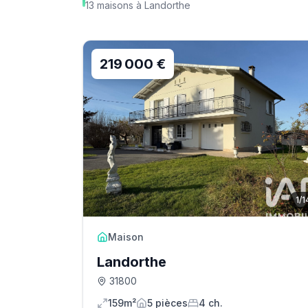
13
maisons
à
Landorthe
219 000 €
1
/
1
Maison
Landorthe
31800
159m²
5
pièce
s
4
ch.