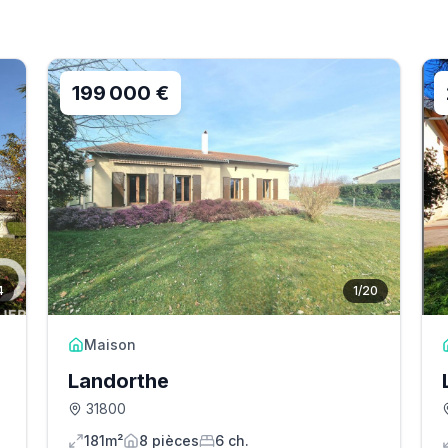
199 000 €
4
1
/
20
Maison
Landorthe
31800
181m²
8
pièce
s
6
ch.