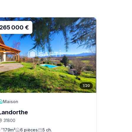
265 000 €
1
/
20
Maison
Landorthe
31800
179m²
6
pièce
s
5
ch.