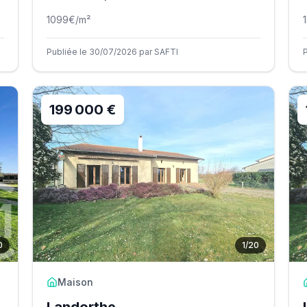
1099
€/m²
Publiée le 30/07/2026 par SAFTI
199 000 €
0
1
/
20
Maison