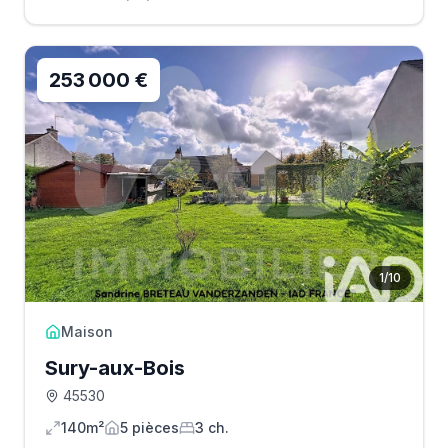
253 000 €
1
/
10
Maison
Sury-aux-Bois
45530
140m²
5
pièce
s
3
ch.