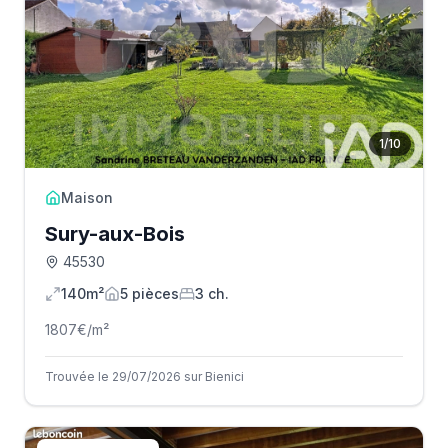
1
/
10
Maison
Sury-aux-Bois
45530
140m²
5
pièce
s
3
ch.
1807
€/m²
Trouvée le 29/07/2026 sur Bienici