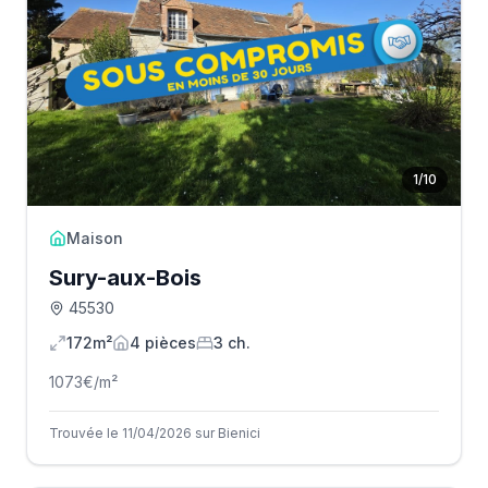
1
/
10
Maison
Sury-aux-Bois
45530
172m²
4
pièce
s
3
ch.
1073
€/m²
Trouvée le 11/04/2026 sur Bienici