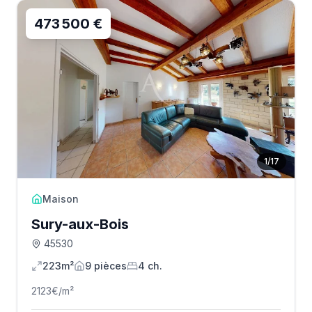
473 500 €
1
/
17
Maison
Sury-aux-Bois
45530
223m²
9
pièce
s
4
ch.
2123
€/m²