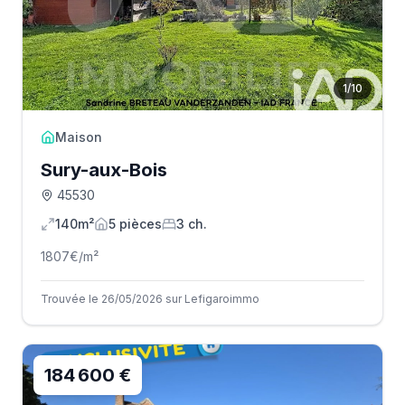
1
/
10
Maison
Sury-aux-Bois
45530
140m²
5
pièce
s
3
ch.
1807
€/m²
Trouvée le 26/05/2026 sur Lefigaroimmo
184 600 €