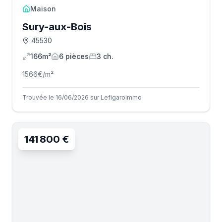
Maison
Sury-aux-Bois
45530
166m²
6
pièce
s
3
ch.
1566
€/m²
Trouvée le 16/06/2026 sur Lefigaroimmo
141 800 €