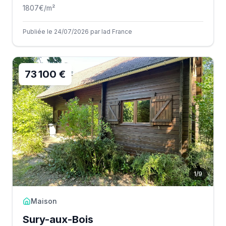
1807
€/m²
Publiée le 24/07/2026 par Iad France
73 100 €
1
/
9
Maison
Sury-aux-Bois