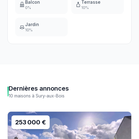
Balcon
Terrasse
0
%
10
%
Jardin
10
%
Dernières annonces
10
maisons
à
Sury-aux-Bois
253 000 €