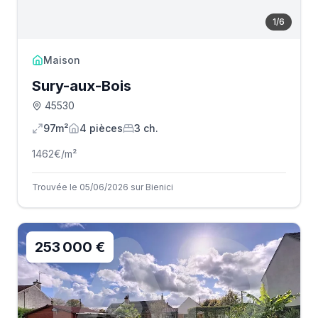
1
/
6
Maison
Sury-aux-Bois
45530
97m²
4
pièce
s
3
ch.
1462
€/m²
Trouvée le 05/06/2026 sur Bienici
253 000 €