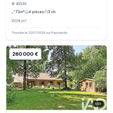
45530
73m²
4
pièce
s
3
ch.
1001
€/m²
Trouvée le 22/07/2026 sur Paruvendu
260 000 €
1
/
20