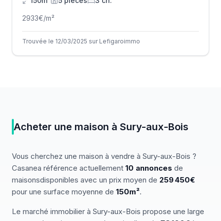
150m²
5
pièce
s
3
ch.
2933
€/m²
Trouvée le 12/03/2025 sur Lefigaroimmo
Acheter
une
maison
à
Sury-aux-Bois
Vous cherchez
une
maison
à vendre
à
Sury-aux-Bois
?
Casanea référence actuellement
10
annonces
de
maisons
disponibles
avec un prix moyen de
259 450€
pour une surface moyenne de
150
m²
.
Le marché
immobilier
à
Sury-aux-Bois
propose une large