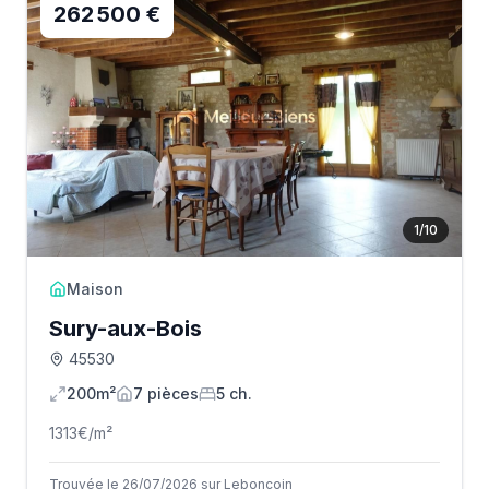
262 500 €
1
/
10
Maison
Sury-aux-Bois
45530
200m²
7
pièce
s
5
ch.
1313
€/m²
Trouvée le 26/07/2026 sur Leboncoin