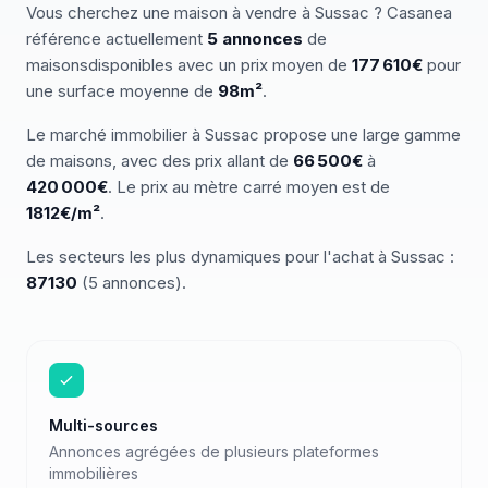
Vous cherchez
une
maison
à vendre
à
Sussac
? Casanea
référence actuellement
5
annonces
de
maisons
disponibles
avec un prix moyen de
177 610€
pour
une surface moyenne de
98
m²
.
Le marché
immobilier
à
Sussac
propose une large gamme
de
maisons
, avec des prix allant de
66 500
€
à
420 000
€
.
Le prix au mètre carré moyen est de
1812
€/m²
.
Les secteurs les plus dynamiques pour
l'achat
à
Sussac
:
87130
(
5
annonces)
.
Multi-sources
Annonces agrégées de plusieurs plateformes
immobilières