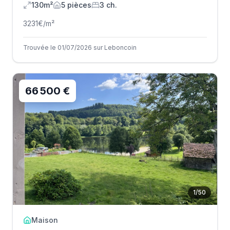
130m²
5
pièce
s
3
ch.
3231
€/m²
Trouvée le 01/07/2026 sur Leboncoin
66 500 €
1
/
50
Maison