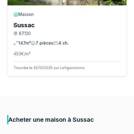
Maison
Sussac
87130
147m²
7
pièce
s
4
ch.
453
€/m²
Trouvée le 25/10/2025 sur Lefigaroimmo
Acheter
une
maison
à
Sussac