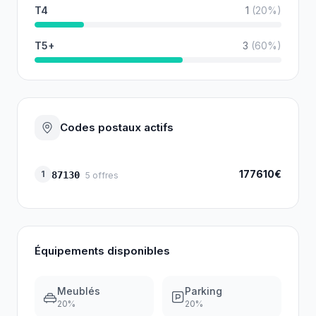
T4
1
(
20
%)
T5+
3
(
60
%)
Codes postaux actifs
177610€
1
87130
5
offres
Équipements disponibles
Meublés
Parking
20
%
20
%