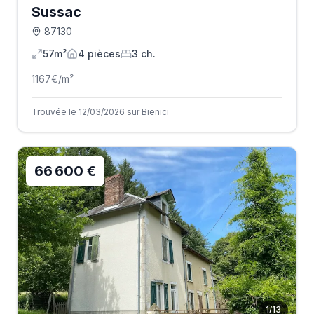
Sussac
87130
57m²
4
pièce
s
3
ch.
1167
€/m²
Trouvée le 12/03/2026 sur Bienici
66 600 €
1
/
13