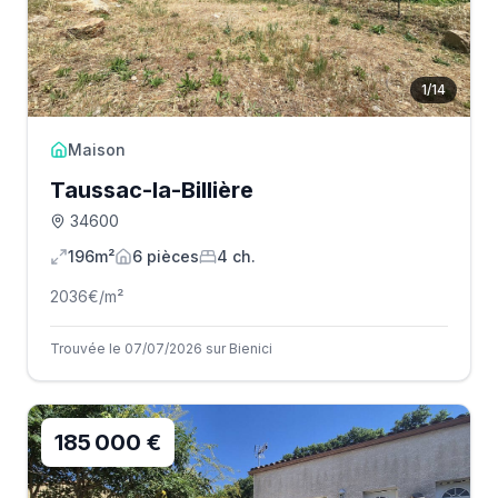
1
/
14
Maison
Taussac-la-Billière
34600
196m²
6
pièce
s
4
ch.
2036
€/m²
Trouvée le 07/07/2026 sur Bienici
185 000 €