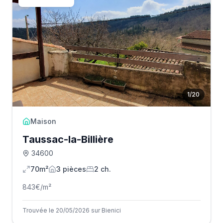
1
/
20
Maison
Taussac-la-Billière
34600
70m²
3
pièce
s
2
ch.
843
€/m²
Trouvée le 20/05/2026 sur Bienici