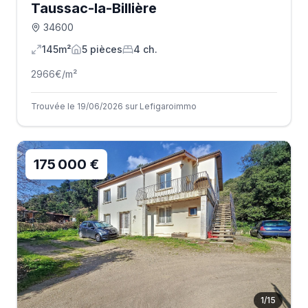
Taussac-la-Billière
34600
145m²
5
pièce
s
4
ch.
2966
€/m²
Trouvée le 19/06/2026 sur Lefigaroimmo
175 000 €
1
/
15