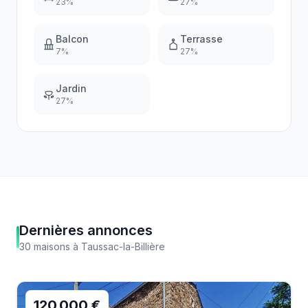
23
%
27
%
Balcon
Terrasse
7
%
27
%
Jardin
27
%
Dernières annonces
30
maisons
à
Taussac-la-Billière
120 000 €