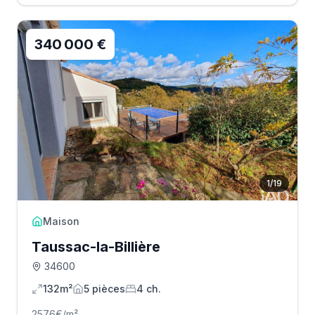
340 000 €
1
/
19
Maison
Taussac-la-Billière
34600
132m²
5
pièce
s
4
ch.
2576
€/m²