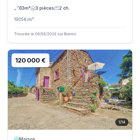
63m²
3
pièce
s
2
ch.
1905
€/m²
Trouvée le 06/05/2026 sur Bienici
120 000 €
1
/
14
Maison