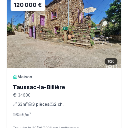
120 000 €
1
/
20
Maison
Taussac-la-Billière
34600
63m²
3
pièce
s
2
ch.
1905
€/m²
Trouvée le 30/06/2026 sur Lesiteimmo