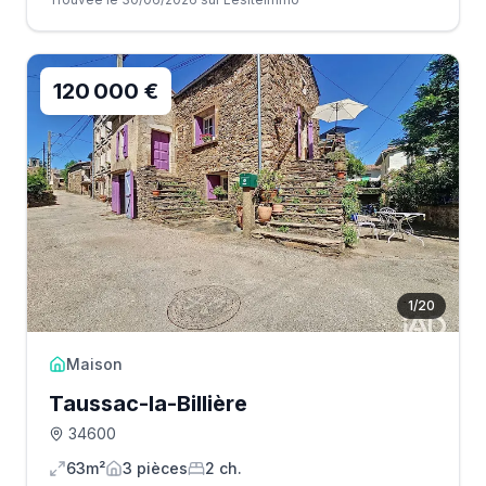
120 000 €
1
/
20
Maison
Taussac-la-Billière
34600
63m²
3
pièce
s
2
ch.