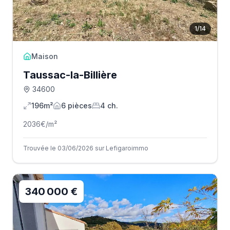
1
/
14
Maison
Taussac-la-Billière
34600
196m²
6
pièce
s
4
ch.
2036
€/m²
Trouvée le 03/06/2026 sur Lefigaroimmo
340 000 €