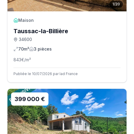
1
/
20
Maison
Taussac-la-Billière
34600
70m²
3
pièce
s
843
€/m²
Publiée le 10/07/2026 par Iad France
399 000 €