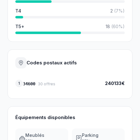
T4
2
(
7
%)
T5+
18
(
60
%)
Codes postaux actifs
240133€
1
34600
30
offres
Équipements disponibles
Meublés
Parking