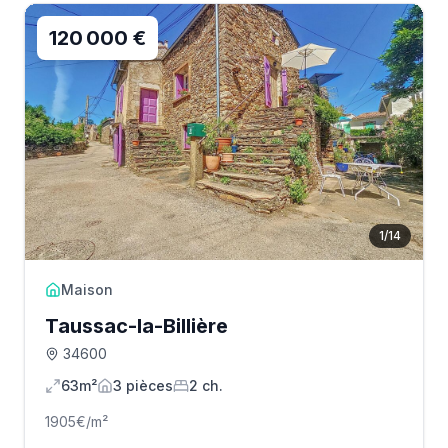
120 000 €
1
/
14
Maison
Taussac-la-Billière
34600
63m²
3
pièce
s
2
ch.
1905
€/m²