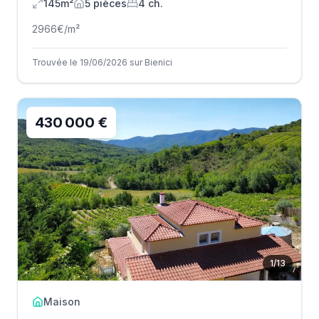
145m²
5
pièce
s
4
ch.
2966
€/m²
Trouvée le 19/06/2026 sur Bienici
430 000 €
1
/
13
Maison