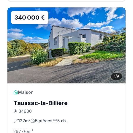
340 000 €
1
/
9
Maison
Taussac-la-Billière
34600
127m²
5
pièce
s
5
ch.
2677
€/m²