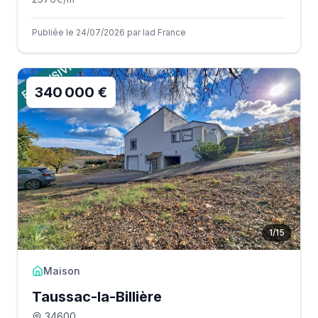
Publiée le 24/07/2026 par Iad France
340 000 €
1
/
15
Maison
Taussac-la-Billière
34600