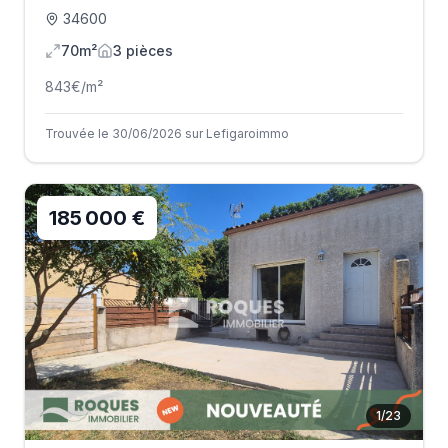
34600
70m²
3
pièce
s
843
€/m²
Trouvée le 30/06/2026 sur Lefigaroimmo
185 000 €
1
/
23