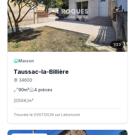
1
/
23
Maison
Taussac-la-Billière
34600
90m²
4
pièce
s
2056
€/m²
Trouvée le 01/07/2026 sur Leboncoin