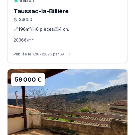
Maison
Taussac-la-Billière
34600
196m²
6
pièce
s
4
ch.
2036
€/m²
Publiée le 12/07/2026 par SAFTI
59 000 €