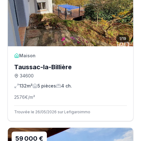
1
/
19
Maison
Taussac-la-Billière
34600
132m²
5
pièce
s
4
ch.
2576
€/m²
Trouvée le 26/05/2026 sur Lefigaroimmo
59 000 €