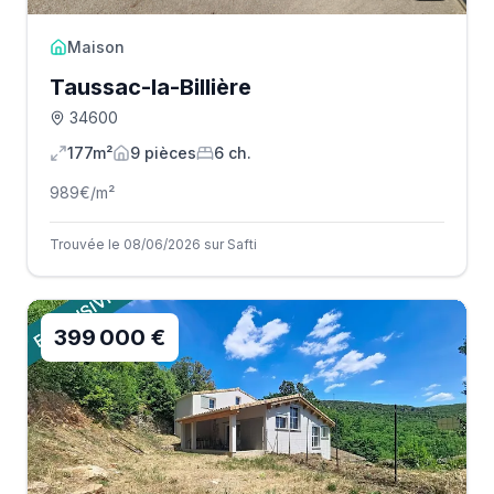
Maison
Taussac-la-Billière
34600
177m²
9
pièce
s
6
ch.
989
€/m²
Trouvée le 08/06/2026 sur Safti
399 000 €