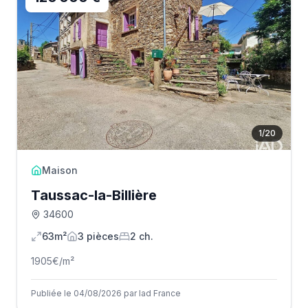
1
/
20
Maison
Taussac-la-Billière
34600
63m²
3
pièce
s
2
ch.
1905
€/m²
Publiée le 04/08/2026 par Iad France