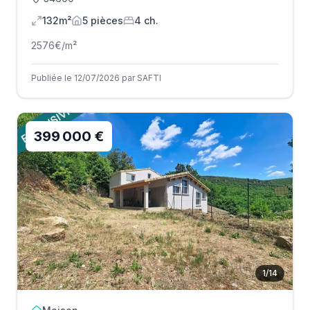
132m²
5
pièce
s
4
ch.
2576
€/m²
Publiée le 12/07/2026 par SAFTI
399 000 €
1
/
14