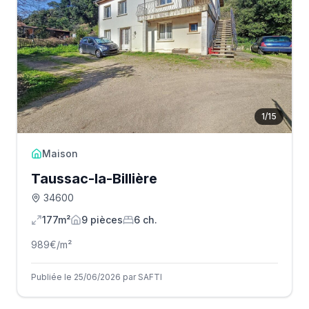
1
/
15
Maison
Taussac-la-Billière
34600
177m²
9
pièce
s
6
ch.
989
€/m²
Publiée le 25/06/2026 par SAFTI