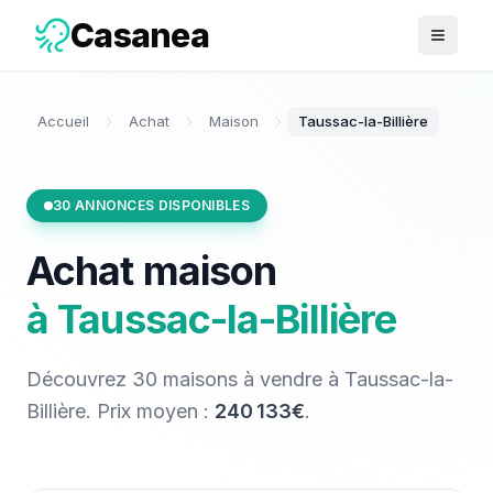
Casanea
Ouvrir 
Accueil
Achat
Maison
Taussac-la-Billière
30
ANNONCES DISPONIBLES
Achat
maison
à
Taussac-la-Billière
Découvrez
30
maisons
à vendre
à
Taussac-la-
Billière
. Prix moyen :
240 133€
.