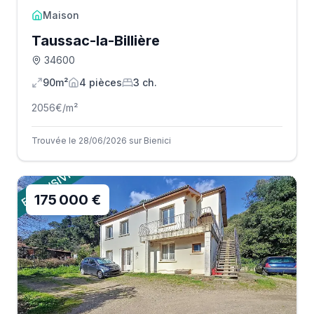
Maison
Taussac-la-Billière
34600
90m²
4
pièce
s
3
ch.
2056
€/m²
Trouvée le 28/06/2026 sur Bienici
175 000 €