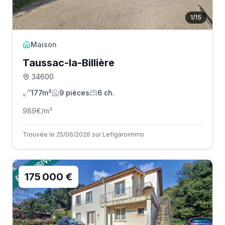
1
/
15
Maison
Taussac-la-Billière
34600
177m²
9
pièce
s
6
ch.
989
€/m²
Trouvée le 25/06/2026 sur Lefigaroimmo
175 000 €