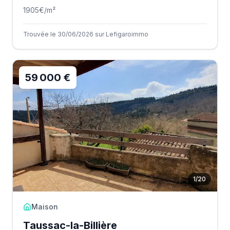
1905
€/m²
Trouvée le 30/06/2026 sur Lefigaroimmo
59 000 €
1
/
20
Maison
Taussac-la-Billière