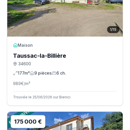
1
/
15
Maison
Taussac-la-Billière
34600
177m²
9
pièce
s
6
ch.
989
€/m²
Trouvée le 25/06/2026 sur Bienici
175 000 €