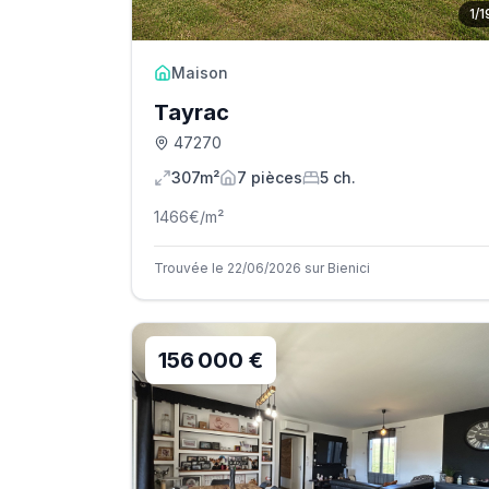
1
/
1
Maison
Tayrac
47270
307m²
7
pièce
s
5
ch.
1466
€/m²
Trouvée le 22/06/2026 sur Bienici
156 000 €