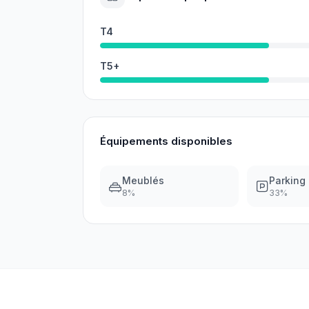
T4
T5+
Équipements disponibles
Meublés
Parking
8
%
33
%