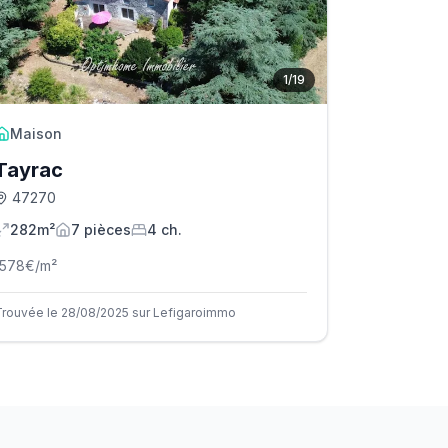
1
/
19
Maison
Tayrac
47270
282m²
7
pièce
s
4
ch.
1578
€/m²
Trouvée le 28/08/2025 sur Lefigaroimmo