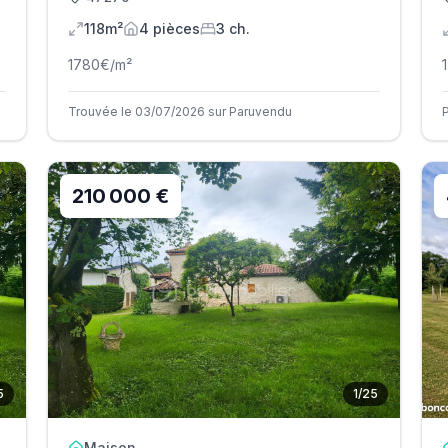
118m²
4
pièce
s
3
ch.
1780
€/m²
Trouvée le 03/07/2026 sur Paruvendu
210 000 €
5
1
/
25
Maison