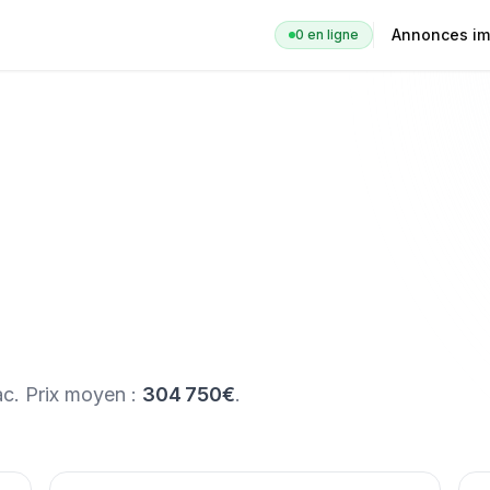
Annonces im
0
en ligne
ac
. Prix moyen :
304 750€
.