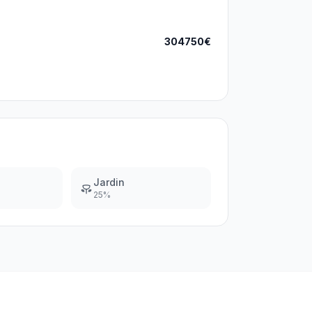
304750€
Jardin
25
%