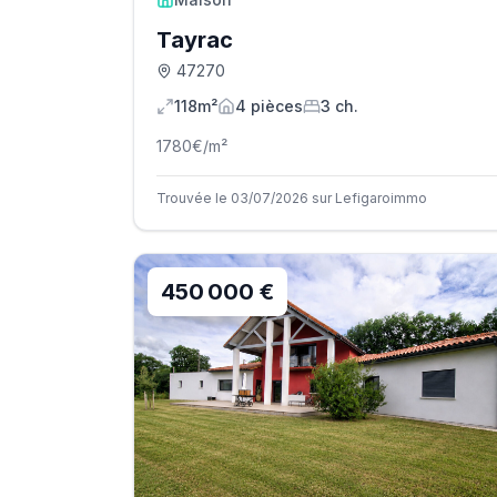
Tayrac
47270
118m²
4
pièce
s
3
ch.
1780
€/m²
Trouvée le 03/07/2026 sur Lefigaroimmo
450 000 €