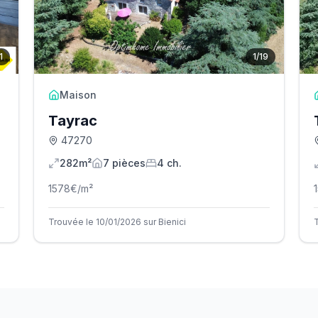
1
1
/
19
Maison
Tayrac
47270
282m²
7
pièce
s
4
ch.
1578
€/m²
Trouvée le 10/01/2026 sur Bienici