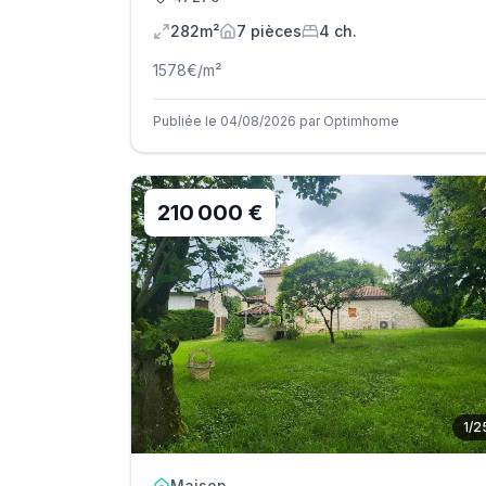
282m²
7
pièce
s
4
ch.
1578
€/m²
Publiée le 04/08/2026 par Optimhome
210 000 €
1
/
2
Maison