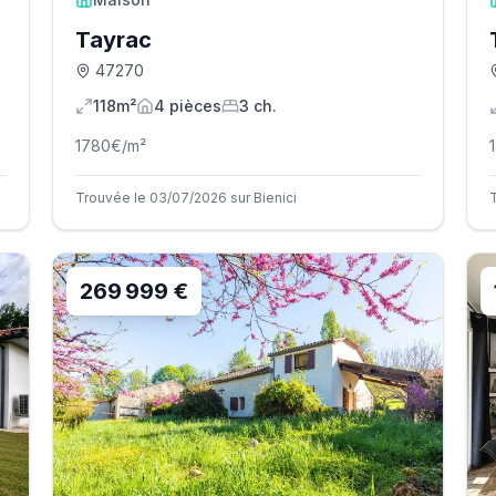
Tayrac
47270
118m²
4
pièce
s
3
ch.
1780
€/m²
Trouvée le 03/07/2026 sur Bienici
269 999 €