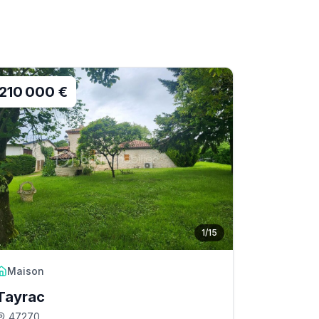
210 000 €
1
/
15
Maison
Tayrac
47270