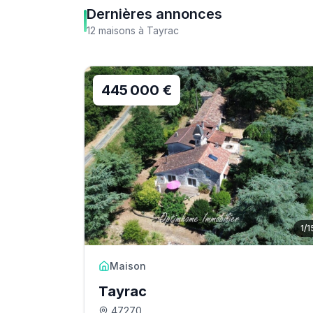
Dernières annonces
12
maisons
à
Tayrac
445 000 €
1
/
1
Maison
Tayrac
47270