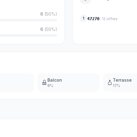
6
(
50
%)
1
47270
12
offres
6
(
50
%)
Balcon
Terrasse
8
%
17
%