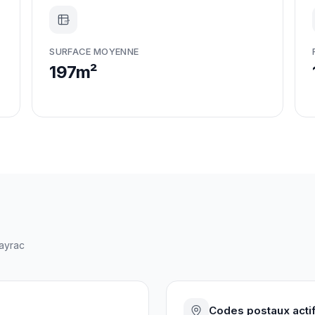
m²
SURFACE MOYENNE
197m²
ayrac
Codes postaux acti