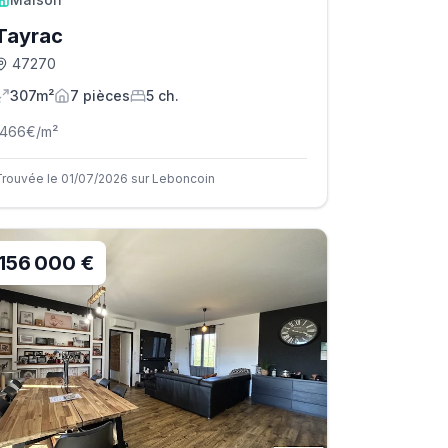
Tayrac
47270
307m²
7
pièce
s
5
ch.
1466
€/m²
Trouvée le 01/07/2026 sur Leboncoin
156 000 €