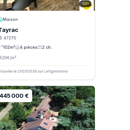
1
/
21
Maison
Tayrac
47270
102m²
4
pièce
s
2
ch.
1529
€/m²
Trouvée le 21/03/2026 sur Lefigaroimmo
445 000 €