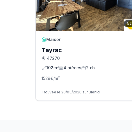
1
/
2
Maison
Tayrac
47270
102m²
4
pièce
s
2
ch.
1529
€/m²
Trouvée le 20/03/2026 sur Bienici