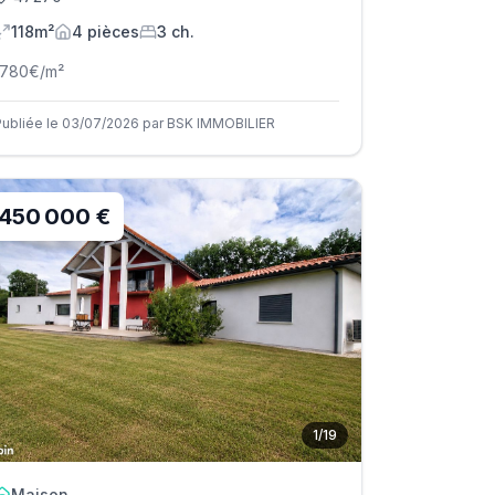
118m²
4
pièce
s
3
ch.
1780
€/m²
Publiée le 03/07/2026 par BSK IMMOBILIER
450 000 €
1
/
19
Maison