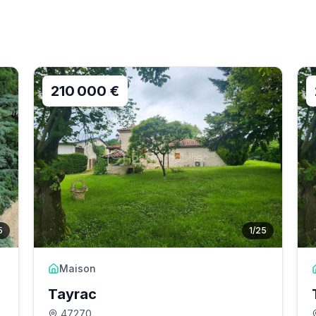
210 000 €
5
1
/
25
Maison
Tayrac
47270