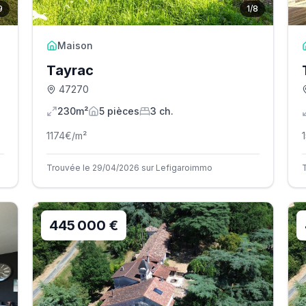
9
1
/
8
Maison
Tayrac
47270
230m²
5
pièce
s
3
ch.
1174
€/m²
Trouvée le 29/04/2026 sur Lefigaroimmo
445 000 €