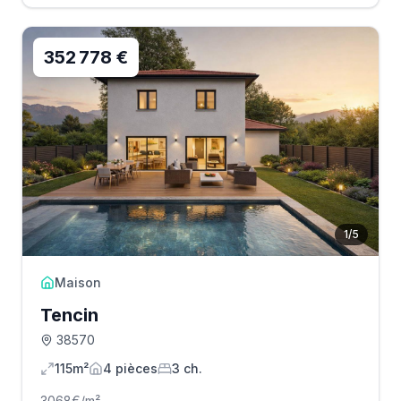
352 778 €
1
/
5
Maison
Tencin
38570
115m²
4
pièce
s
3
ch.
3068
€/m²