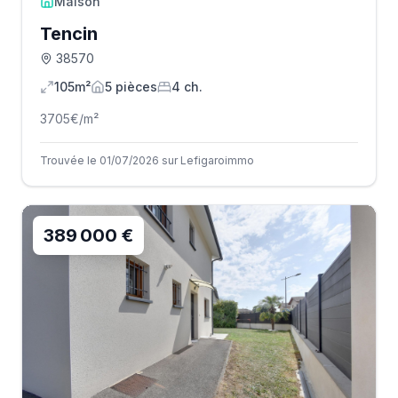
Maison
Tencin
38570
105m²
5
pièce
s
4
ch.
3705
€/m²
Trouvée le 01/07/2026 sur Lefigaroimmo
389 000 €