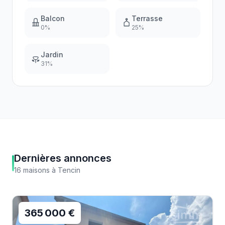
Balcon
Terrasse
0
%
25
%
Jardin
31
%
Dernières annonces
16
maisons
à
Tencin
365 000 €