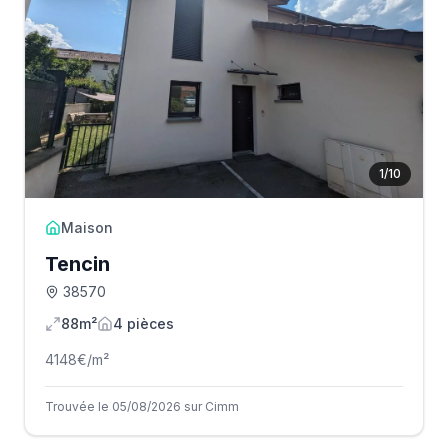
1
/
10
Maison
Tencin
38570
88m²
4
pièce
s
4148
€/m²
Trouvée le 05/08/2026 sur Cimm