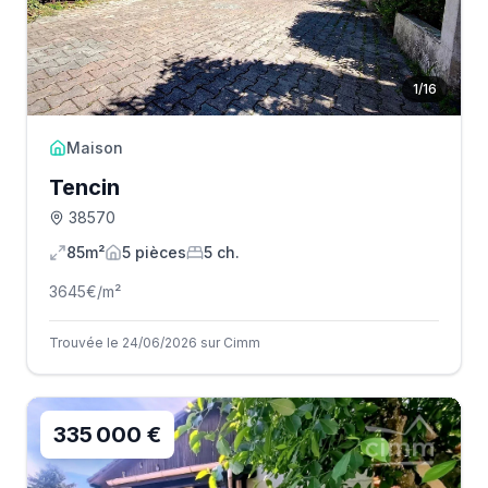
1
/
16
Maison
Tencin
38570
85m²
5
pièce
s
5
ch.
3645
€/m²
Trouvée le 24/06/2026 sur Cimm
335 000 €