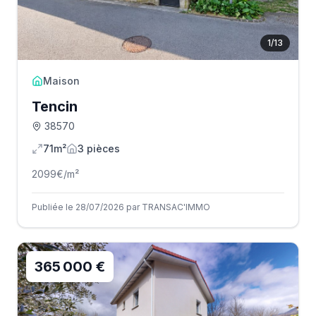
1
/
13
Maison
Tencin
38570
71m²
3
pièce
s
2099
€/m²
Publiée le 28/07/2026 par TRANSAC'IMMO
365 000 €