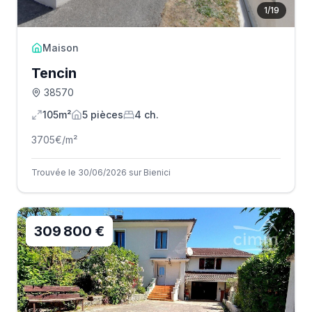
1
/
19
Maison
Tencin
38570
105m²
5
pièce
s
4
ch.
3705
€/m²
Trouvée le 30/06/2026 sur Bienici
309 800 €