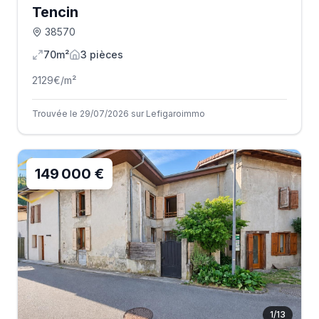
Tencin
38570
70m²
3
pièce
s
2129
€/m²
Trouvée le 29/07/2026 sur Lefigaroimmo
149 000 €
1
/
13