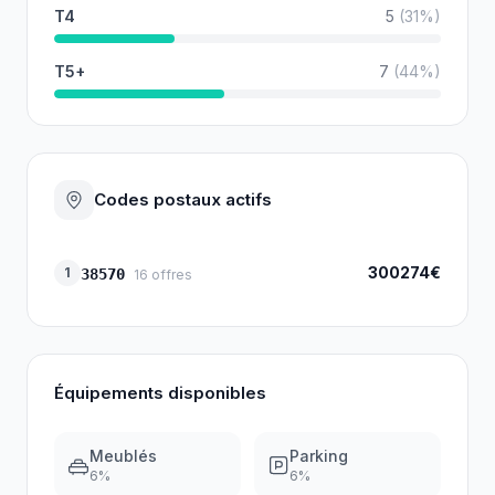
T4
5
(
31
%)
T5+
7
(
44
%)
Codes postaux actifs
300274€
1
38570
16
offres
Équipements disponibles
Meublés
Parking
6
%
6
%