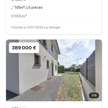
105m²
5
pièce
s
3705
€/m²
Trouvée le 01/07/2026 sur Seloger
389 000 €
1
/
19