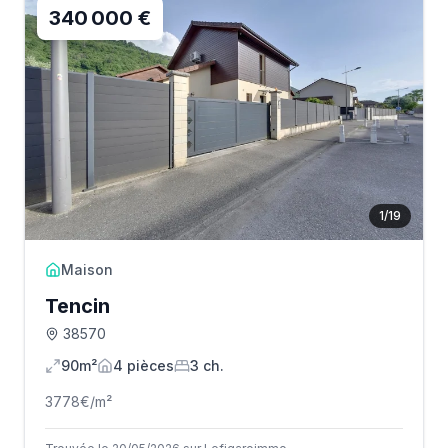
340 000 €
1
/
19
Maison
Tencin
38570
90m²
4
pièce
s
3
ch.
3778
€/m²