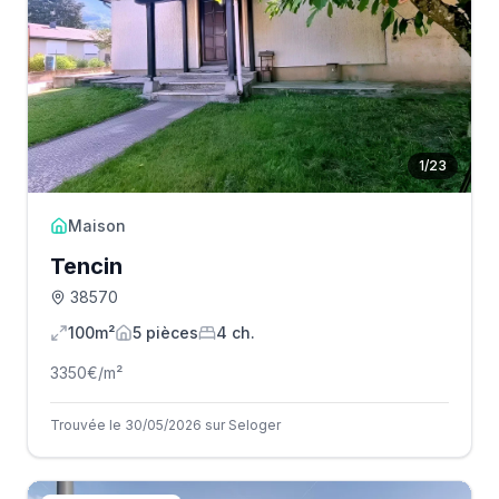
1
/
23
Maison
Tencin
38570
100m²
5
pièce
s
4
ch.
3350
€/m²
Trouvée le 30/05/2026 sur Seloger