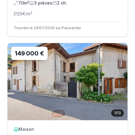
70m²
3
pièce
s
2
ch.
2129
€/m²
Trouvée le 29/07/2026 sur Paruvendu
149 000 €
1
/
13
Maison