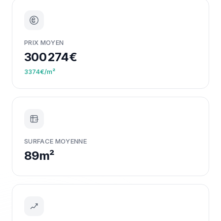
PRIX MOYEN
300 274€
3374€/m²
m²
SURFACE MOYENNE
89m²