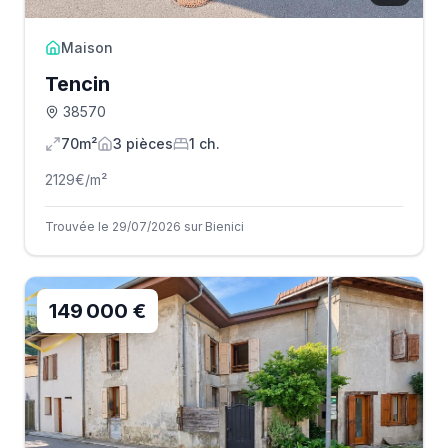
Maison
Tencin
38570
70m²
3
pièce
s
1
ch.
2129
€/m²
Trouvée le 29/07/2026 sur Bienici
149 000 €