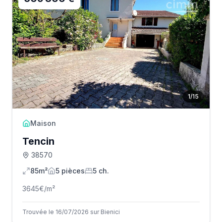
1
/
15
Maison
Tencin
38570
85m²
5
pièce
s
5
ch.
3645
€/m²
Trouvée le 16/07/2026 sur Bienici