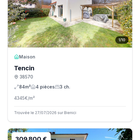
1
/
10
Maison
Tencin
38570
84m²
4
pièce
s
3
ch.
4345
€/m²
Trouvée le 27/07/2026 sur Bienici
309 800 €