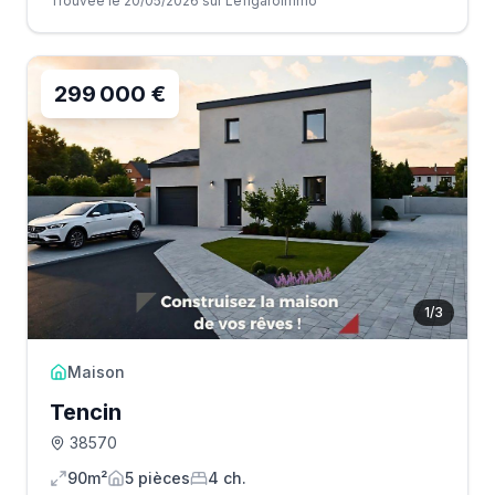
Trouvée le 20/05/2026 sur Lefigaroimmo
299 000 €
1
/
3
Maison
Tencin
38570
90m²
5
pièce
s
4
ch.