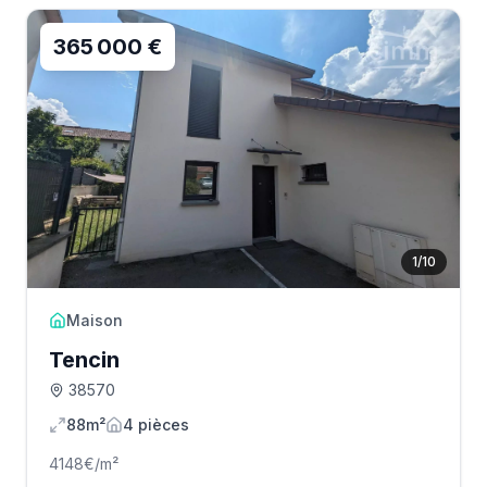
365 000 €
1
/
10
Maison
Tencin
38570
88m²
4
pièce
s
4148
€/m²