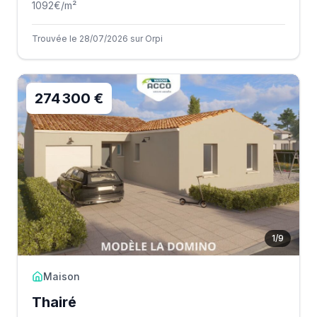
1092
€/m²
Trouvée le 28/07/2026 sur Orpi
274 300 €
1
/
9
Maison
Thairé