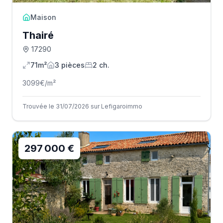
Maison
Thairé
17290
71m²
3
pièce
s
2
ch.
3099
€/m²
Trouvée le 31/07/2026 sur Lefigaroimmo
297 000 €