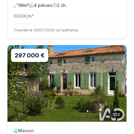
99m²
4
pièce
s
2
ch.
3000
€/m²
Trouvée le 30/07/2026 sur Iadfrance
297 000 €
1
/
22
Maison