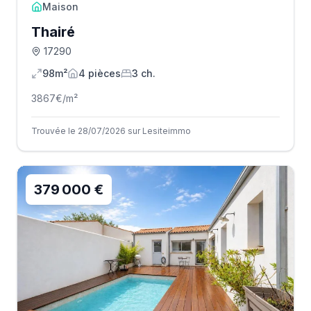
Maison
Thairé
17290
98m²
4
pièce
s
3
ch.
3867
€/m²
Trouvée le 28/07/2026 sur Lesiteimmo
379 000 €