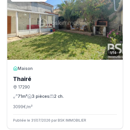
1
/
14
Maison
Thairé
17290
71m²
3
pièce
s
2
ch.
3099
€/m²
Publiée le 31/07/2026 par BSK IMMOBILIER