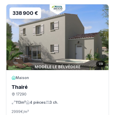
338 900 €
1
/
9
Maison
Thairé
17290
113m²
4
pièce
s
3
ch.
2999
€/m²