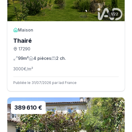
1
/
22
Maison
Thairé
17290
99m²
4
pièce
s
2
ch.
3000
€/m²
Publiée le 31/07/2026 par Iad France
389 610 €