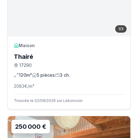
1
/
3
Maison
Thairé
17290
120m²
5
pièce
s
3
ch.
2083
€/m²
Trouvée le 02/08/2026 sur Leboncoin
250 000 €