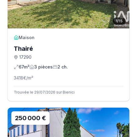
1
/
15
Maison
Thairé
17290
67m²
3
pièce
s
2
ch.
3418
€/m²
Trouvée le 29/07/2026 sur Bienici
250 000 €