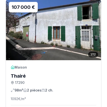
107 000 €
1
/
12
Maison
Thairé
17290
98m²
2
pièce
s
2
ch.
1092
€/m²