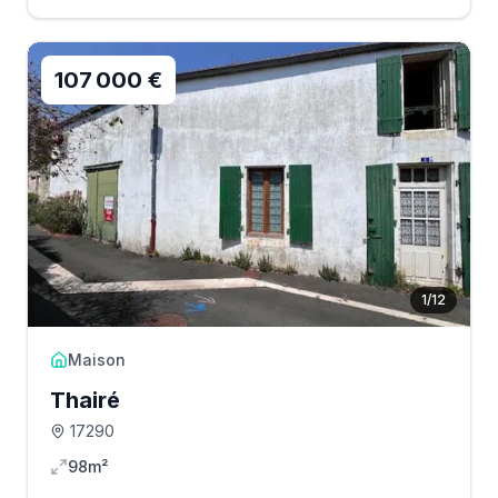
107 000 €
1
/
12
Maison
Thairé
17290
98m²