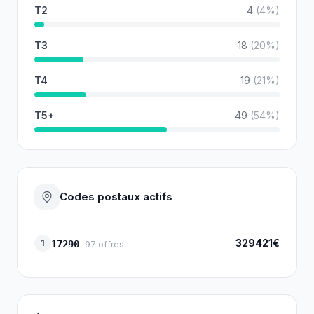
T2
4
(
4
%)
T3
18
(
20
%)
T4
19
(
21
%)
T5+
49
(
54
%)
Codes postaux actifs
329421€
1
17290
97
offres