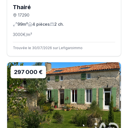
Thairé
17290
99m²
4
pièce
s
2
ch.
3000
€/m²
Trouvée le 30/07/2026 sur Lefigaroimmo
297 000 €