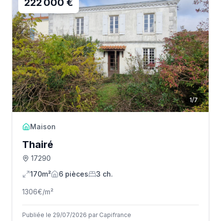
222 000 €
1
/
7
Maison
Thairé
17290
170m²
6
pièce
s
3
ch.
1306
€/m²
Publiée le 29/07/2026 par Capifrance