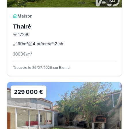
1
/
22
Maison
Thairé
17290
99m²
4
pièce
s
2
ch.
3000
€/m²
Trouvée le 29/07/2026 sur Bienici
229 000 €