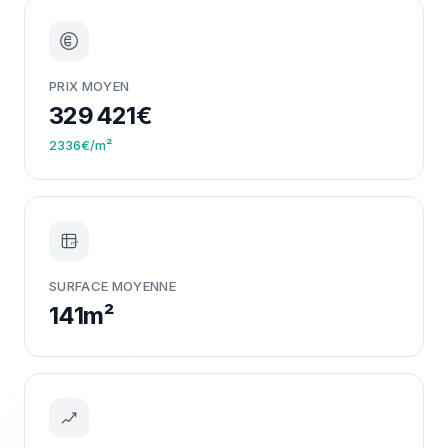
PRIX MOYEN
329 421€
2336€/m²
m²
SURFACE MOYENNE
141m²