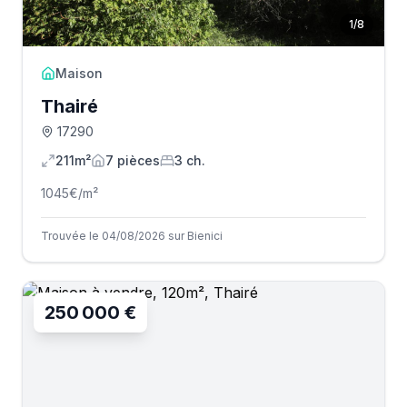
1
/
8
Maison
Thairé
17290
211m²
7
pièce
s
3
ch.
1045
€/m²
Trouvée le 04/08/2026 sur Bienici
250 000 €