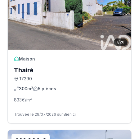
1
/
20
Maison
Thairé
17290
300m²
5
pièce
s
833
€/m²
Trouvée le 29/07/2026 sur Bienici