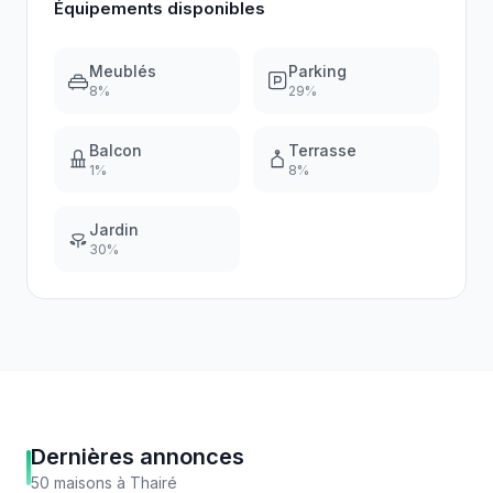
Équipements disponibles
Meublés
Parking
8
%
29
%
Balcon
Terrasse
1
%
8
%
Jardin
30
%
Dernières annonces
50
maisons
à
Thairé