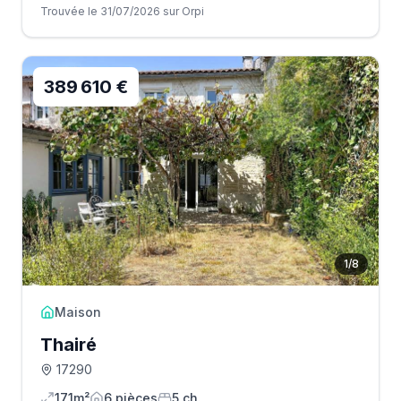
Trouvée le 31/07/2026 sur Orpi
389 610 €
1
/
8
Maison
Thairé
17290
171m²
6
pièce
s
5
ch.