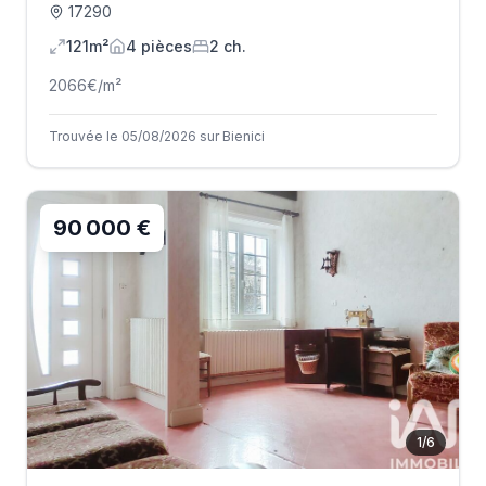
17290
121m²
4
pièce
s
2
ch.
2066
€/m²
Trouvée le 05/08/2026 sur Bienici
90 000 €
1
/
6