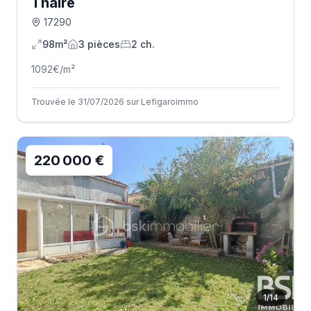
Thairé
17290
98m²
3
pièce
s
2
ch.
1092
€/m²
Trouvée le 31/07/2026 sur Lefigaroimmo
220 000 €
1
/
14