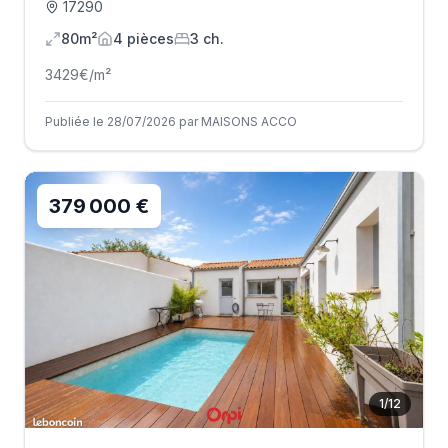
17290
80m²
4
pièce
s
3
ch.
3429
€/m²
Publiée le 28/07/2026 par MAISONS ACCO
379 000 €
1
/
12