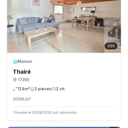
1
/
20
Maison
Thairé
17290
124m²
3
pièce
s
2
ch.
2016
€/m²
Trouvée le 02/08/2026 sur Leboncoin