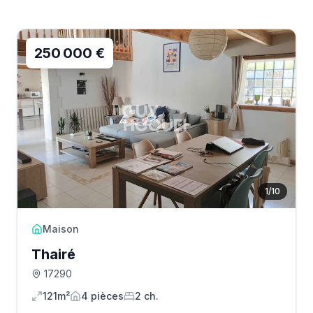
250 000 €
1
/
10
Maison
Thairé
17290
121m²
4
pièce
s
2
ch.