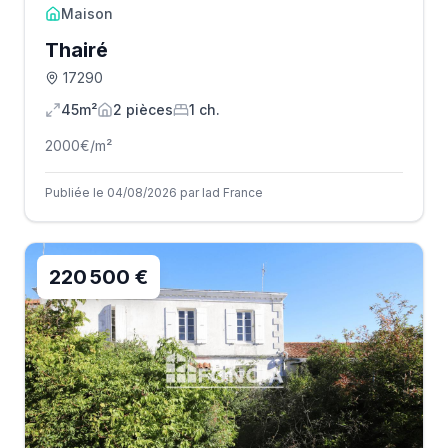
Maison
Thairé
17290
45m²
2
pièce
s
1
ch.
2000
€/m²
Publiée le 04/08/2026 par Iad France
220 500 €