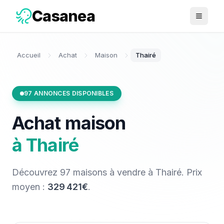
Casanea
Ouvrir 
Accueil
Achat
Maison
Thairé
97
ANNONCES DISPONIBLES
Achat
maison
à
Thairé
Découvrez
97
maisons
à vendre
à
Thairé
. Prix
moyen :
329 421€
.