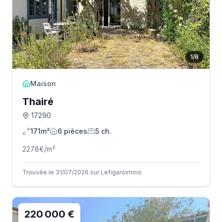
1
/
8
Maison
Thairé
17290
171m²
6
pièce
s
5
ch.
2278
€/m²
Trouvée le 31/07/2026 sur Lefigaroimmo
220 000 €