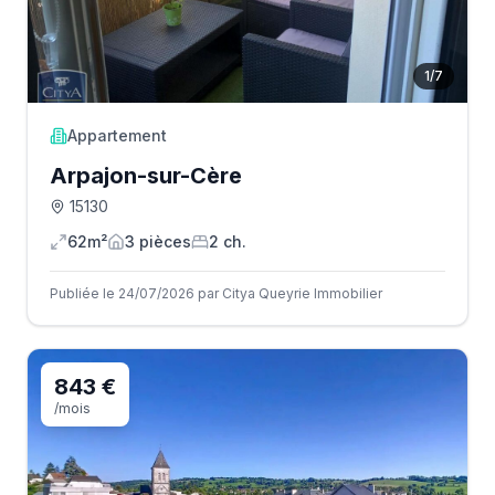
1
/
7
Appartement
Arpajon-sur-Cère
15130
62m²
3
pièce
s
2
ch.
Publiée le 24/07/2026 par Citya Queyrie Immobilier
843 €
/mois