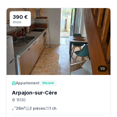
390 €
/mois
1
/
3
Appartement
Meublé
Arpajon-sur-Cère
15130
26m²
2
pièce
s
1
ch.