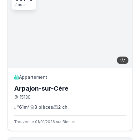
/mois
1
/
7
Appartement
Arpajon-sur-Cère
15130
61m²
3
pièce
s
2
ch.
Trouvée le 01/01/2026 sur Bienici