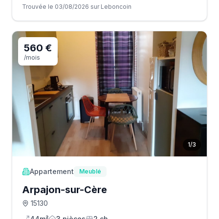
Trouvée le 03/08/2026 sur Leboncoin
560 €
/mois
1
/
3
Appartement
Meublé
Arpajon-sur-Cère
15130
44m²
3
pièce
s
2
ch.