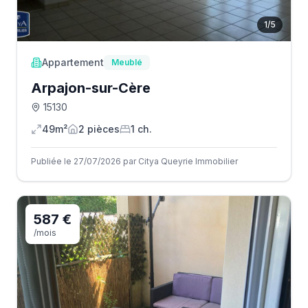
1
/
5
Appartement
Meublé
Arpajon-sur-Cère
15130
49m²
2
pièce
s
1
ch.
Publiée le 27/07/2026 par Citya Queyrie Immobilier
587 €
/mois