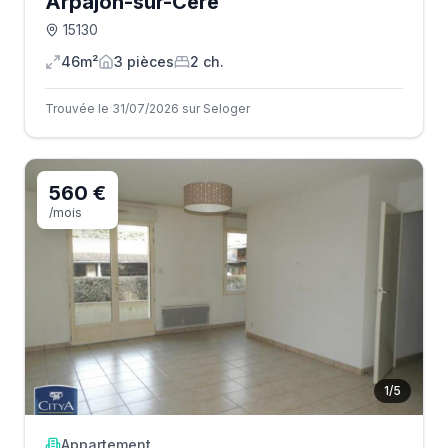
Arpajon-sur-Cère
15130
46m²
3
pièce
s
2
ch.
Trouvée le 31/07/2026 sur Seloger
560 €
/mois
1
/
5
Appartement