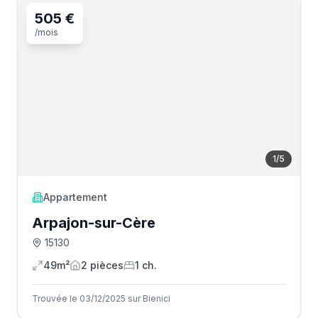
505 €
/mois
1
/
5
Appartement
Arpajon-sur-Cère
15130
49m²
2
pièce
s
1
ch.
Trouvée le 03/12/2025 sur Bienici