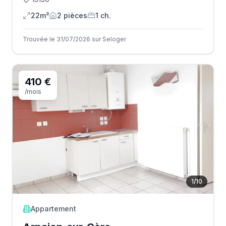
22m²
2
pièce
s
1
ch.
Trouvée le 31/07/2026 sur Seloger
410 €
/mois
1
/
10
Appartement