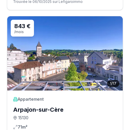
Trouvée le 06/10/2025 sur Lefigaroimmo
843 €
/mois
1
/
17
Appartement
Arpajon-sur-Cère
15130
71m²