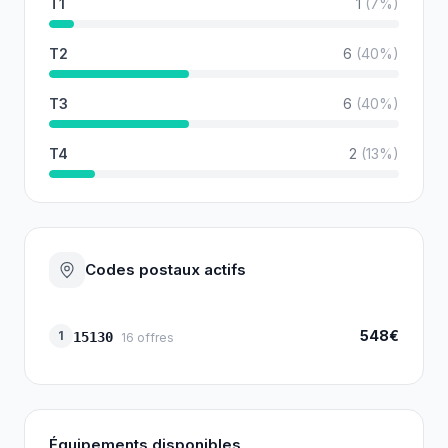
T1
1
(
7
%)
T2
6
(
40
%)
T3
6
(
40
%)
T4
2
(
13
%)
Codes postaux actifs
548€
1
15130
16
offres
Équipements disponibles