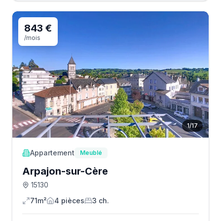
843 €
/mois
1
/
17
Appartement
Meublé
Arpajon-sur-Cère
15130
71m²
4
pièce
s
3
ch.