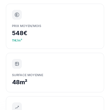
PRIX MOYEN/MOIS
548€
11€/m²
m²
SURFACE MOYENNE
48m²