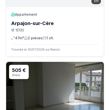
1
/
11
Appartement
Arpajon-sur-Cère
15130
47m²
2
pièce
s
1
ch.
Trouvée le 30/07/2026 sur Bienici
505 €
/mois