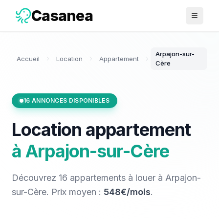
Casanea
Ouvrir 
Arpajon-sur-
Accueil
Location
Appartement
Cère
16
ANNONCES DISPONIBLES
Location
appartement
à
Arpajon-sur-Cère
Découvrez
16
appartements
à louer
à
Arpajon-
sur-Cère
. Prix moyen :
548€/mois
.