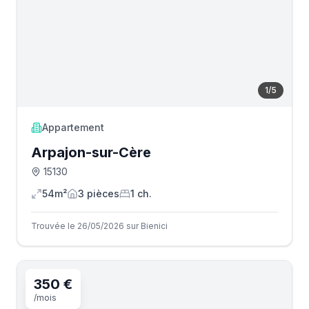
1
/
5
Appartement
Arpajon-sur-Cère
15130
54m²
3
pièce
s
1
ch.
Trouvée le 26/05/2026 sur Bienici
350 €
/mois