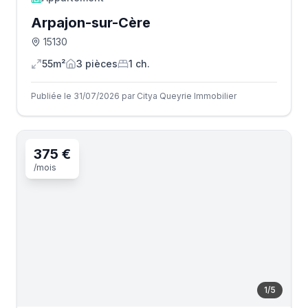
Arpajon-sur-Cère
15130
55m²
3
pièce
s
1
ch.
Publiée le 31/07/2026 par Citya Queyrie Immobilier
375 €
/mois
1
/
5