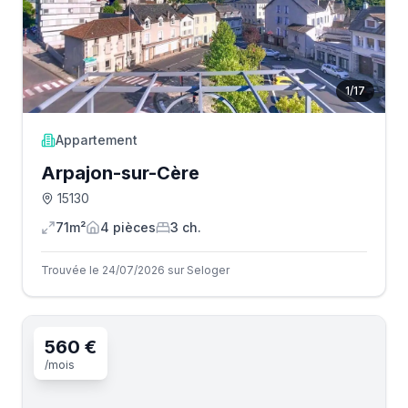
1
/
17
Appartement
Arpajon-sur-Cère
15130
71m²
4
pièce
s
3
ch.
Trouvée le 24/07/2026 sur Seloger
560 €
/mois