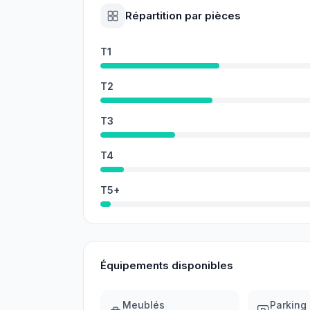
Répartition par pièces
T1
T2
T3
T4
T5+
Équipements disponibles
Meublés
Parking