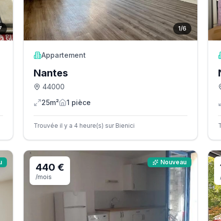
7
1
/
6
Appartement
Nantes
44000
25m²
1
pièce
Trouvée il y a 4 heure(s) sur Bienici
T
u
Nouveau
440 €
/mois