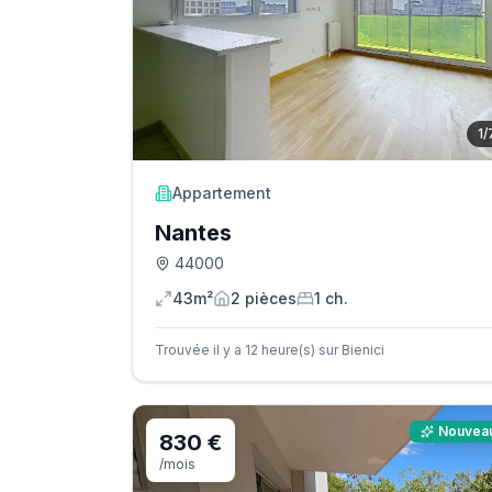
1
/
Appartement
Nantes
44000
43m²
2
pièce
s
1
ch.
Trouvée il y a 12 heure(s) sur Bienici
Nouvea
830 €
/mois