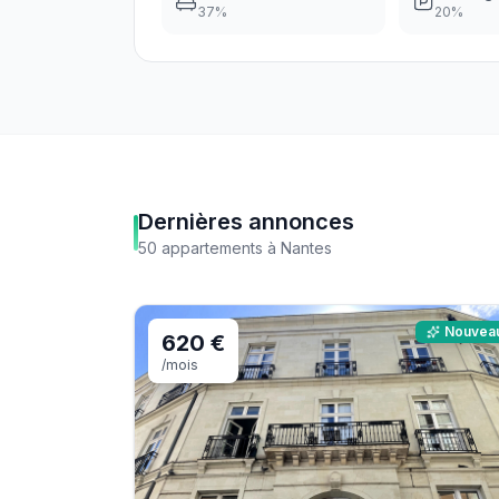
37
%
20
%
Dernières annonces
50
appartements
à
Nantes
Nouvea
620 €
/mois