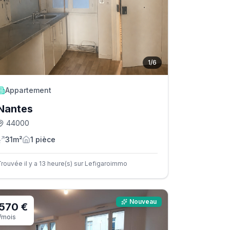
1
/
6
Appartement
Nantes
44000
31m²
1
pièce
Trouvée il y a 13 heure(s) sur Lefigaroimmo
Nouveau
570 €
/mois