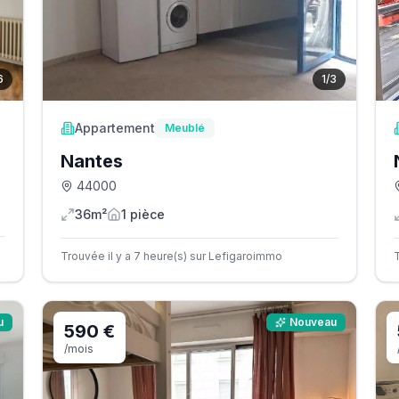
6
1
/
3
Appartement
Meublé
Nantes
44000
36m²
1
pièce
Trouvée il y a 7 heure(s) sur Lefigaroimmo
u
Nouveau
590 €
/mois