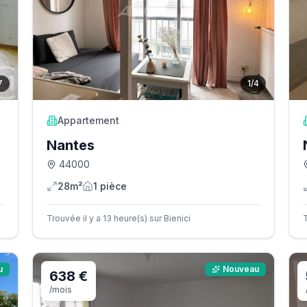
7
1
/
4
Appartement
Nantes
44000
28m²
1
pièce
Trouvée il y a 13 heure(s) sur Bienici
u
Nouveau
638 €
/mois