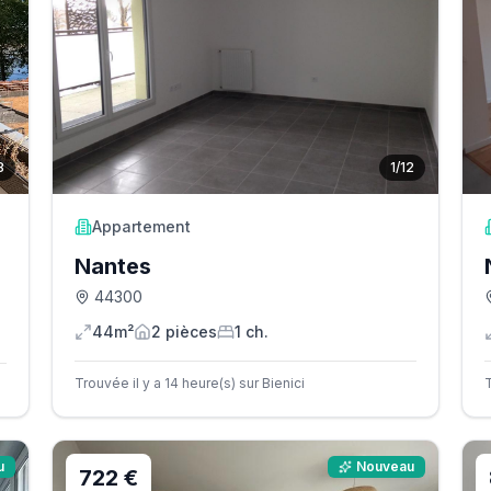
8
1
/
12
Appartement
Nantes
44300
44m²
2
pièce
s
1
ch.
Trouvée il y a 14 heure(s) sur Bienici
T
u
Nouveau
722 €