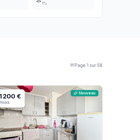
1
%
Page
1
sur
58
Nouveau
1 200 €
/mois