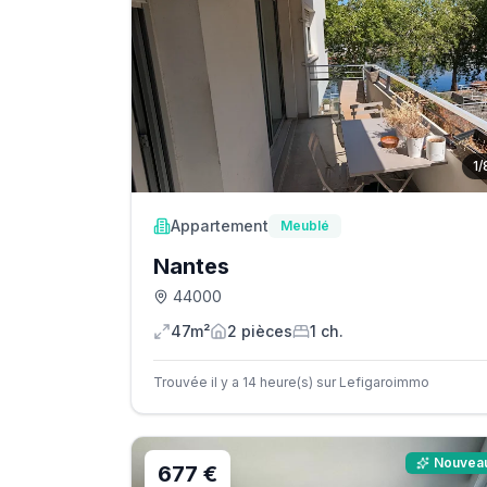
1
/
Appartement
Meublé
Nantes
44000
47m²
2
pièce
s
1
ch.
Trouvée il y a 14 heure(s) sur Lefigaroimmo
Nouvea
677 €