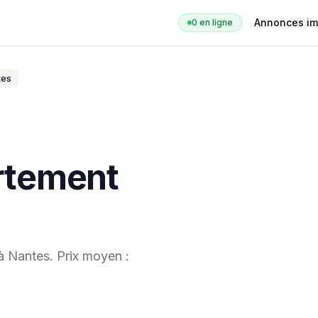
Annonces im
0
en ligne
tes
rtement
à
Nantes
. Prix moyen :