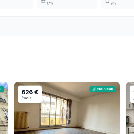
17
%
9
%
u
Nouveau
626 €
/mois