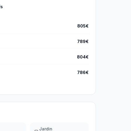
fs
805€
789€
804€
786€
Jardin