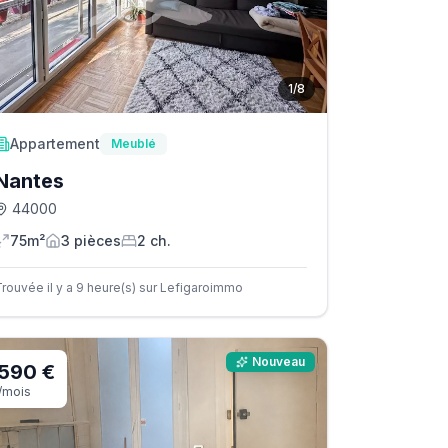
1
/
8
Appartement
Meublé
Nantes
44000
75m²
3
pièce
s
2
ch.
Trouvée il y a 9 heure(s) sur Lefigaroimmo
Nouveau
590 €
/mois