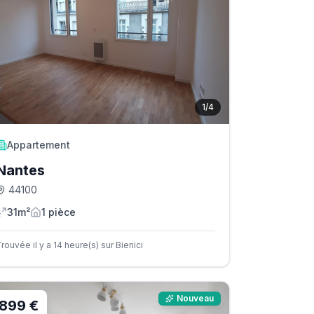
1
/
4
Appartement
Nantes
44100
31m²
1
pièce
rouvée il y a 14 heure(s) sur Bienici
Nouveau
899 €