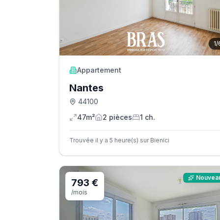
1
/
Appartement
Nantes
44100
47m²
2
pièce
s
1
ch.
Trouvée il y a 5 heure(s) sur Bienici
Nouvea
793 €
/mois