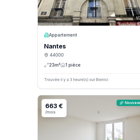
1
/
Appartement
Nantes
44000
23m²
1
pièce
Trouvée il y a 3 heure(s) sur Bienici
Nouvea
663 €
/mois