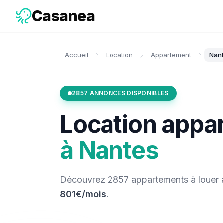
Casanea
Accueil
Location
Appartement
Nan
2857
ANNONCES DISPONIBLES
Location
appa
à
Nantes
Découvrez
2857
appartements
à louer
801€/mois
.