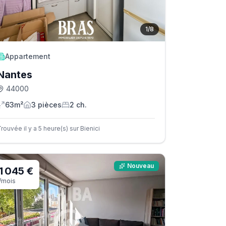
1
/
8
Appartement
Nantes
44000
63m²
3
pièce
s
2
ch.
rouvée il y a 5 heure(s) sur Bienici
Nouveau
1 045 €
/mois