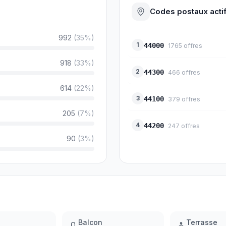
Codes postaux acti
992
(
35
%)
1
44000
1765
offres
918
(
33
%)
2
44300
466
offres
614
(
22
%)
3
44100
379
offres
205
(
7
%)
4
44200
247
offres
90
(
3
%)
Balcon
Terrasse