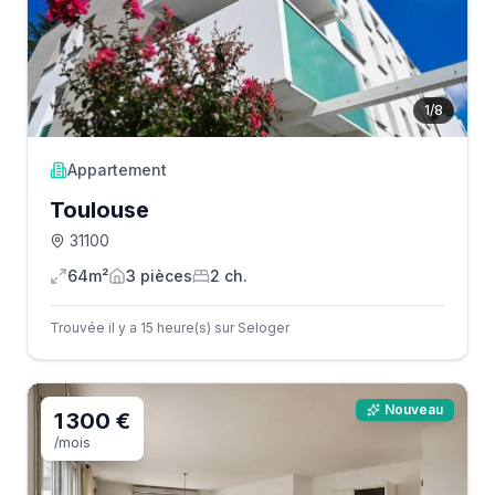
1
/
8
Appartement
Toulouse
31100
64m²
3
pièce
s
2
ch.
Trouvée il y a 15 heure(s) sur Seloger
Nouveau
1 300 €
/mois