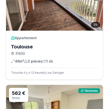
1
/
5
Appartement
Toulouse
31400
46m²
2
pièce
s
1
ch.
Trouvée il y a 13 heure(s) sur Seloger
Nouveau
562 €
/mois