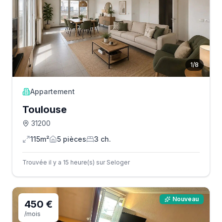
1
/
8
Appartement
Toulouse
31200
115m²
5
pièce
s
3
ch.
Trouvée il y a 15 heure(s) sur Seloger
Nouveau
450 €
/mois