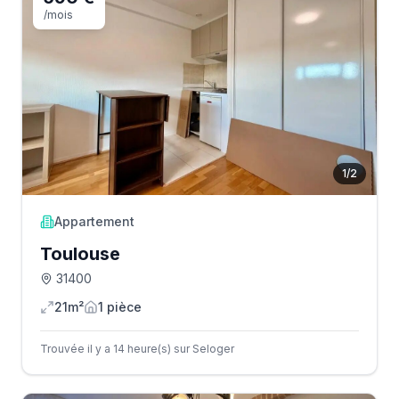
/mois
1
/
2
Appartement
Toulouse
31400
21m²
1
pièce
Trouvée il y a 14 heure(s) sur Seloger