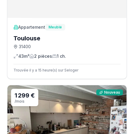
Appartement
Meublé
Toulouse
31400
43m²
2
pièce
s
1
ch.
Trouvée il y a 15 heure(s) sur Seloger
Nouveau
1 299 €
/mois