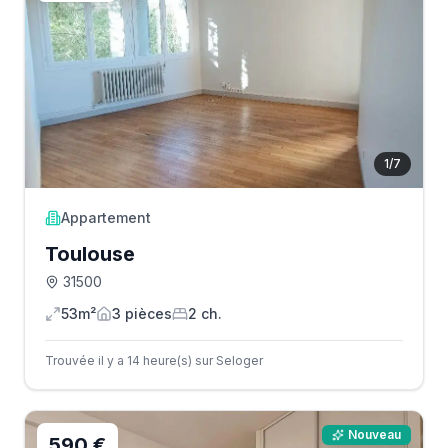
1
/
7
Appartement
Toulouse
31500
53m²
3
pièce
s
2
ch.
Trouvée il y a 14 heure(s) sur Seloger
Nouveau
590 €