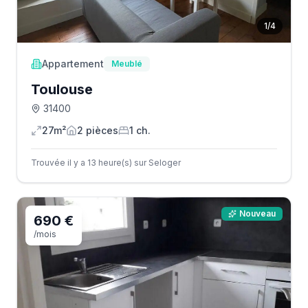
1
/
4
Appartement
Meublé
Toulouse
31400
27m²
2
pièce
s
1
ch.
Trouvée il y a 13 heure(s) sur Seloger
Nouveau
690 €
/mois