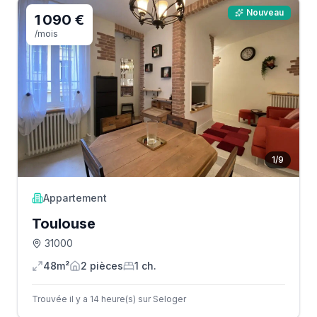
Nouveau
1 090 €
/mois
1
/
9
Appartement
Toulouse
31000
48m²
2
pièce
s
1
ch.
Trouvée il y a 14 heure(s) sur Seloger