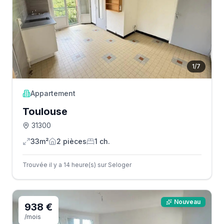
1
/
7
Appartement
Toulouse
31300
33m²
2
pièce
s
1
ch.
Trouvée il y a 14 heure(s) sur Seloger
Nouveau
938 €
/mois