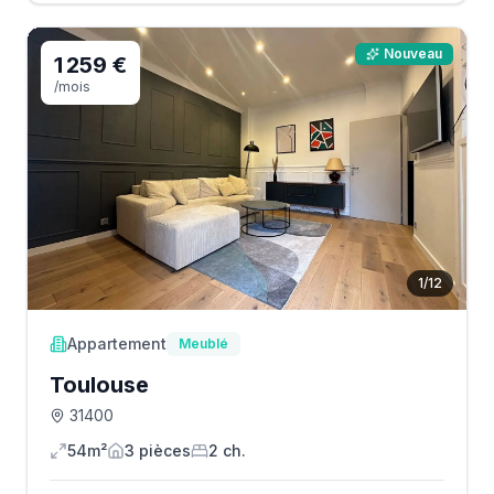
Nouveau
1 259 €
/mois
1
/
12
Appartement
Meublé
Toulouse
31400
54m²
3
pièce
s
2
ch.