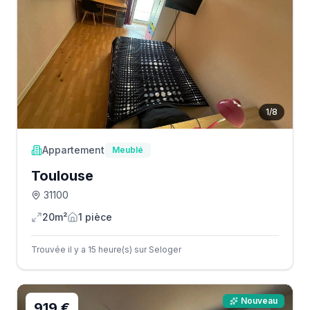
1
/
8
Appartement
Meublé
Toulouse
31100
20m²
1
pièce
Trouvée il y a 15 heure(s) sur Seloger
Nouveau
919 €