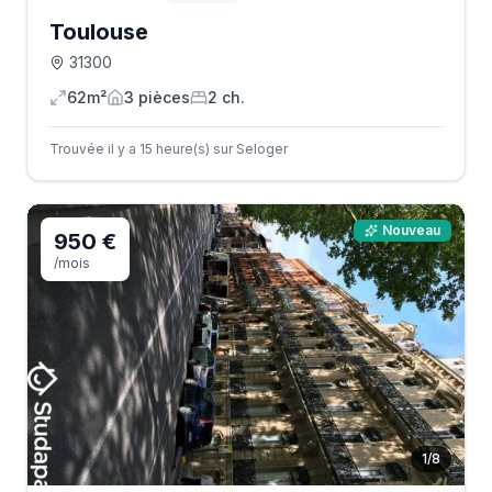
Toulouse
31300
62m²
3
pièce
s
2
ch.
Trouvée il y a 15 heure(s) sur Seloger
Nouveau
950 €
/mois
1
/
8