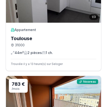
1
/
3
Appartement
Toulouse
31000
44m²
2
pièce
s
1
ch.
Trouvée il y a 13 heure(s) sur Seloger
Nouveau
783 €
/mois