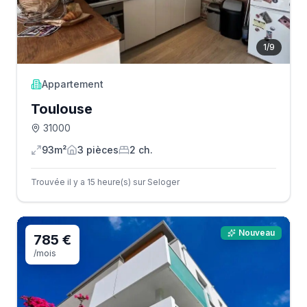
1
/
9
Appartement
Toulouse
31000
93m²
3
pièce
s
2
ch.
Trouvée il y a 15 heure(s) sur Seloger
Nouveau
785 €
/mois