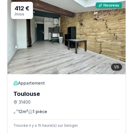
Nouveau
412 €
/mois
1
/
5
Appartement
Toulouse
31400
12m²
1
pièce
Trouvée il y a 15 heure(s) sur Seloger