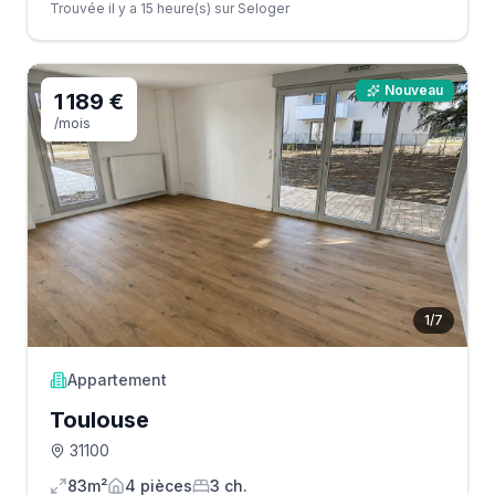
Trouvée il y a 15 heure(s) sur Seloger
Nouveau
1 189 €
/mois
1
/
7
Appartement
Toulouse
31100
83m²
4
pièce
s
3
ch.