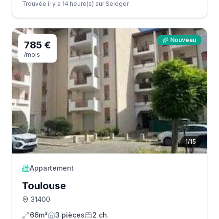
Trouvée il y a 14 heure(s) sur Seloger
Nouveau
785 €
/mois
1
/
15
Appartement
Toulouse
31400
66m²
3
pièce
s
2
ch.