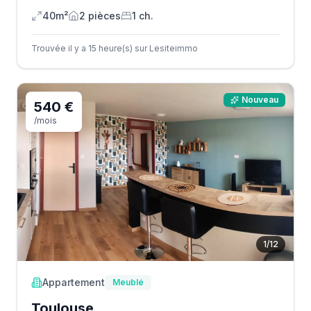
40m²
2
pièce
s
1
ch.
Trouvée il y a 15 heure(s) sur Lesiteimmo
Nouveau
540 €
/mois
1
/
12
Appartement
Meublé
Toulouse