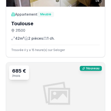
1
/
8
Appartement
Meublé
Toulouse
31500
42m²
2
pièce
s
1
ch.
Trouvée il y a 15 heure(s) sur Seloger
Nouveau
685 €
/mois