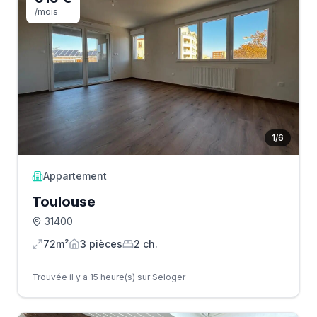
/mois
1
/
6
Appartement
Toulouse
31400
72m²
3
pièce
s
2
ch.
Trouvée il y a 15 heure(s) sur Seloger