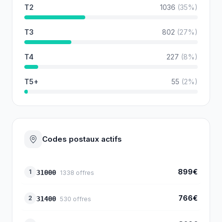
T2
1036
(
35
%)
T3
802
(
27
%)
T4
227
(
8
%)
T5+
55
(
2
%)
Codes postaux actifs
899€
1
31000
1338
offres
766€
2
31400
530
offres