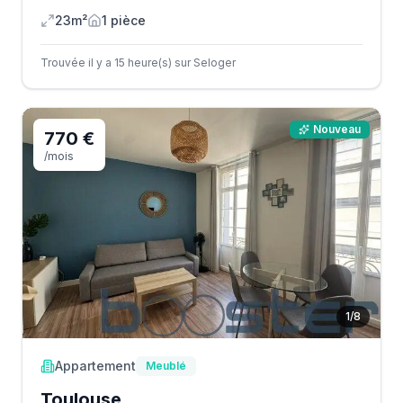
23m²
1
pièce
Trouvée il y a 15 heure(s) sur Seloger
Nouveau
770 €
/mois
1
/
8
Appartement
Meublé
Toulouse