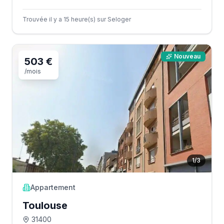
Trouvée il y a 15 heure(s) sur Seloger
Nouveau
503 €
/mois
1
/
3
Appartement
Toulouse
31400