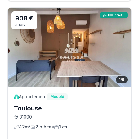
Nouveau
908 €
/mois
1
/
9
Appartement
Meublé
Toulouse
31000
42m²
2
pièce
s
1
ch.