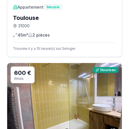
Appartement
Meublé
Toulouse
31000
45m²
2
pièce
s
Trouvée il y a 15 heure(s) sur Seloger
Nouveau
600 €
/mois