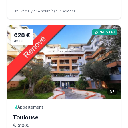
Trouvée il y a 14 heure(s) sur Seloger
Nouveau
628 €
/mois
1
/
7
Appartement
Toulouse
31000