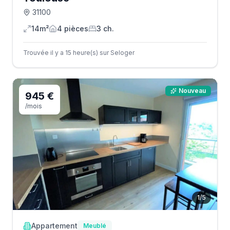
31100
14m²
4
pièce
s
3
ch.
Trouvée il y a 15 heure(s) sur Seloger
Nouveau
945 €
/mois
1
/
5
Appartement
Meublé