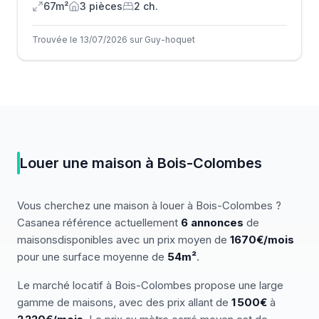
67m²
3
pièce
s
2
ch.
Trouvée le 13/07/2026 sur Guy-hoquet
Louer
une
maison
à
Bois-Colombes
Vous cherchez
une
maison
à louer
à
Bois-Colombes
?
Casanea référence actuellement
6
annonces
de
maisons
disponibles
avec un prix moyen de
1670€/mois
pour une surface moyenne de
54
m²
.
Le marché
locatif
à
Bois-Colombes
propose une large
gamme de
maisons
, avec des prix allant de
1 500
€
à