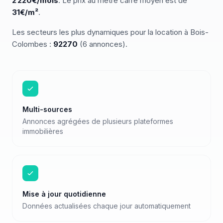
2 220
€/mois
.
Le prix au mètre carré moyen est de
31
€/m²
.
Les secteurs les plus dynamiques pour
la location
à
Bois-
Colombes
:
92270
(
6
annonces)
.
Multi-sources
Annonces agrégées de plusieurs plateformes
immobilières
Mise à jour quotidienne
Données actualisées chaque jour automatiquement