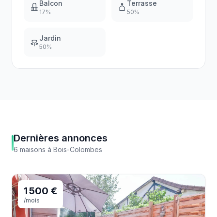
Balcon
Terrasse
17
%
50
%
Jardin
50
%
Dernières annonces
6
maisons
à
Bois-Colombes
1 500 €
/mois