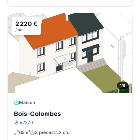
2 220 €
/mois
1
/
9
Maison
Bois-Colombes
92270
65m²
3
pièce
s
2
ch.