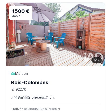
1 500 €
/mois
1
/
12
Maison
Bois-Colombes
92270
48m²
2
pièce
s
1
ch.
Trouvée le 01/08/2026 sur Bienici