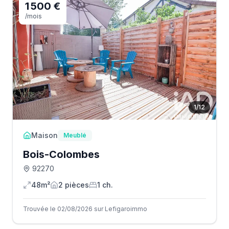
1 500 €
/mois
1
/
12
Maison
Meublé
Bois-Colombes
92270
48m²
2
pièce
s
1
ch.
Trouvée le 02/08/2026 sur Lefigaroimmo