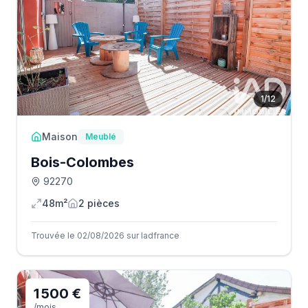
1
/
12
Maison
Meublé
Bois-Colombes
92270
48m²
2
pièce
s
Trouvée le 02/08/2026 sur Iadfrance
1 500 €
/mois