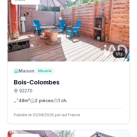
1
/
12
Maison
Meublé
Bois-Colombes
92270
48m²
2
pièce
s
1
ch.
Publiée le 02/08/2026 par Iad France