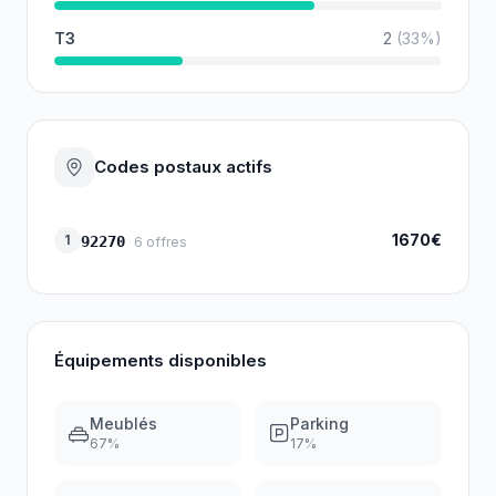
T3
2
(
33
%)
Codes postaux actifs
1670€
1
92270
6
offres
Équipements disponibles
Meublés
Parking
67
%
17
%