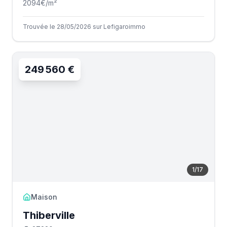
2094
€/m²
Trouvée le 28/05/2026 sur Lefigaroimmo
249 560 €
1
/
17
Maison
Thiberville