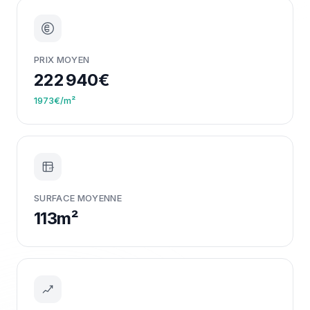
PRIX MOYEN
222 940€
1973€/m²
m²
SURFACE MOYENNE
113m²