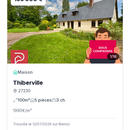
1
/
18
Maison
Thiberville
27230
100m²
5
pièce
s
3
ch.
1990
€/m²
Trouvée le 12/07/2026 sur Bienici