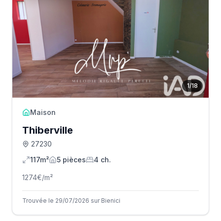
1
/
18
Maison
Thiberville
27230
117m²
5
pièce
s
4
ch.
1274
€/m²
Trouvée le 29/07/2026 sur Bienici