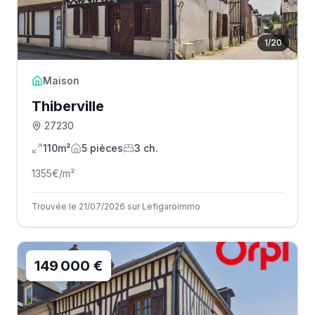
1
/
20
Maison
Thiberville
27230
110m²
5
pièce
s
3
ch.
1355
€/m²
Trouvée le 21/07/2026 sur Lefigaroimmo
149 000 €