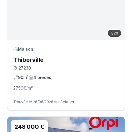
1
/
20
Maison
Thiberville
27230
90m²
4
pièce
s
2756
€/m²
Trouvée le 26/06/2026 sur Seloger
248 000 €