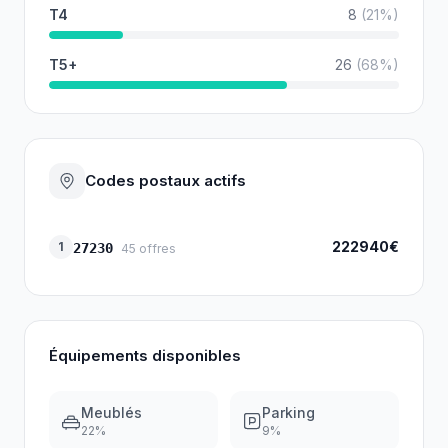
T4
8
(
21
%)
T5+
26
(
68
%)
Codes postaux actifs
222940€
1
27230
45
offres
Équipements disponibles
Meublés
Parking
22
%
9
%