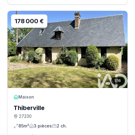
178 000 €
1
/
16
Maison
Thiberville
27230
85m²
3
pièce
s
2
ch.