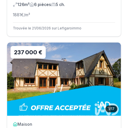
126m²
6
pièce
s
5
ch.
1881
€/m²
Trouvée le 21/06/2026 sur Lefigaroimmo
237 000 €
1
/
17
Maison