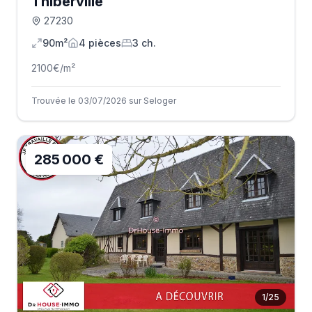
Thiberville
27230
90m²
4
pièce
s
3
ch.
2100
€/m²
Trouvée le 03/07/2026 sur Seloger
285 000 €
1
/
25