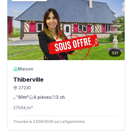
1
/
21
Maison
Thiberville
27230
90m²
4
pièce
s
3
ch.
2756
€/m²
Trouvée le 23/06/2026 sur Lefigaroimmo