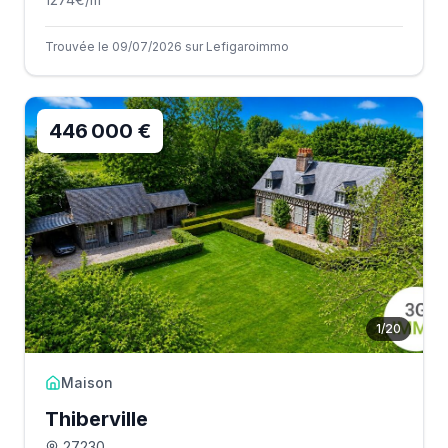
Trouvée le 09/07/2026 sur Lefigaroimmo
446 000 €
1
/
20
Maison
Thiberville
27230