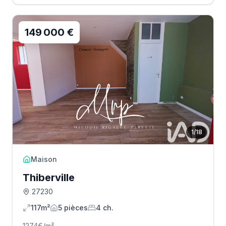
149 000 €
1
/
18
Maison
Thiberville
27230
117m²
5
pièce
s
4
ch.
1274
€/m²