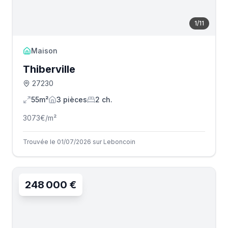
1
/
11
Maison
Thiberville
27230
55m²
3
pièce
s
2
ch.
3073
€/m²
Trouvée le 01/07/2026 sur Leboncoin
248 000 €