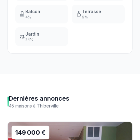
Balcon
Terrasse
4
%
9
%
Jardin
24
%
Dernières annonces
45
maisons
à
Thiberville
149 000 €