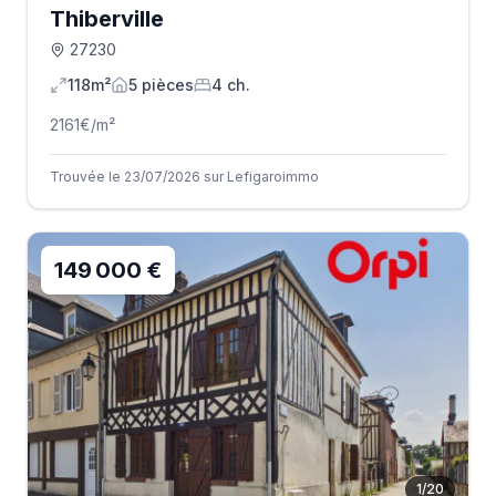
Thiberville
27230
118m²
5
pièce
s
4
ch.
2161
€/m²
Trouvée le 23/07/2026 sur Lefigaroimmo
149 000 €
1
/
20