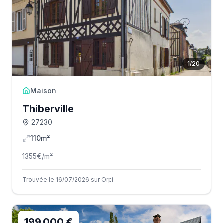
1
/
20
Maison
Thiberville
27230
110m²
1355
€/m²
Trouvée le 16/07/2026 sur Orpi
199 000 €