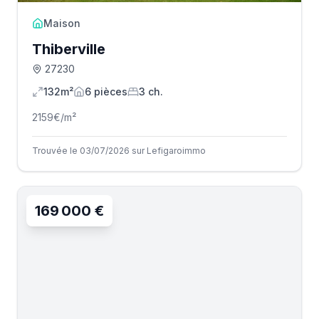
Maison
Thiberville
27230
132m²
6
pièce
s
3
ch.
2159
€/m²
Trouvée le 03/07/2026 sur Lefigaroimmo
169 000 €