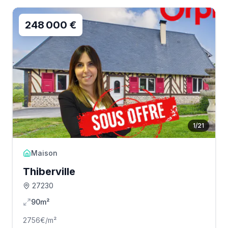
248 000 €
1
/
21
Maison
Thiberville
27230
90m²
2756
€/m²