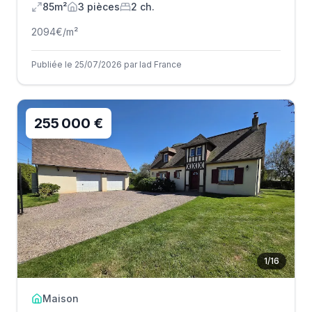
85m²
3
pièce
s
2
ch.
2094
€/m²
Publiée le 25/07/2026 par Iad France
255 000 €
1
/
16
Maison