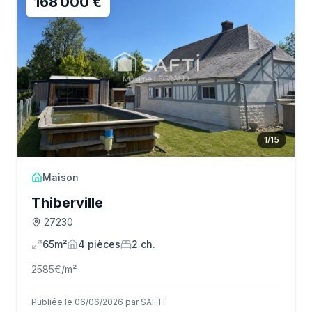
168 000 €
1
/
15
Maison
Thiberville
27230
65m²
4
pièce
s
2
ch.
2585
€/m²
Publiée le 06/06/2026 par SAFTI