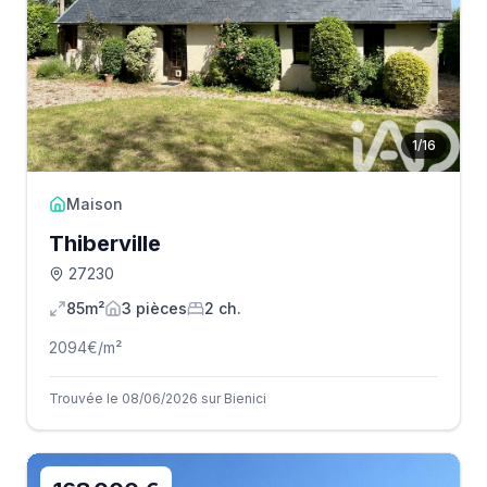
1
/
16
Maison
Thiberville
27230
85m²
3
pièce
s
2
ch.
2094
€/m²
Trouvée le 08/06/2026 sur Bienici