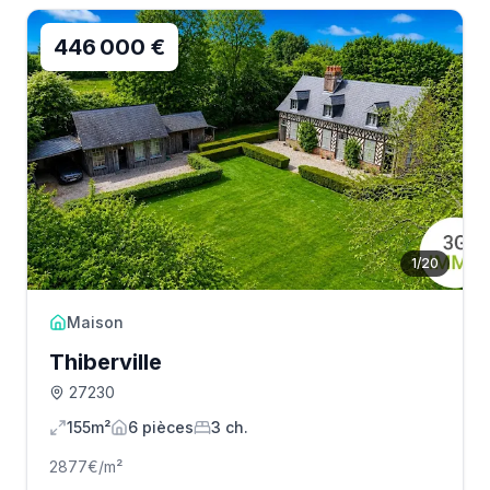
446 000 €
1
/
20
Maison
Thiberville
27230
155m²
6
pièce
s
3
ch.
2877
€/m²