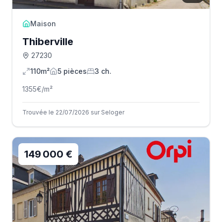
Maison
Thiberville
27230
110m²
5
pièce
s
3
ch.
1355
€/m²
Trouvée le 22/07/2026 sur Seloger
149 000 €