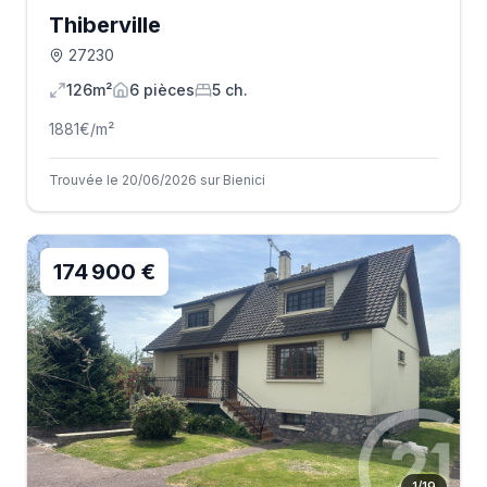
Thiberville
27230
126m²
6
pièce
s
5
ch.
1881
€/m²
Trouvée le 20/06/2026 sur Bienici
174 900 €
1
/
19