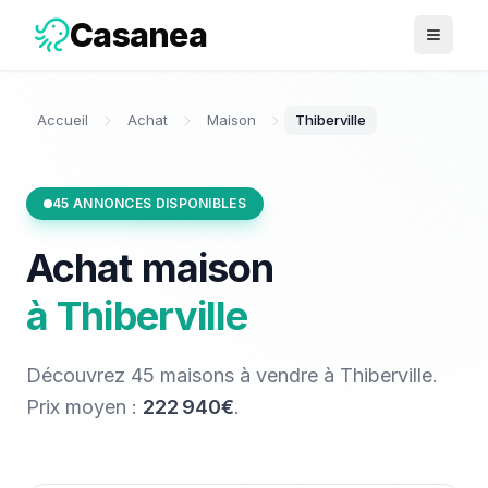
Casanea
Ouvrir 
Accueil
Achat
Maison
Thiberville
45
ANNONCES DISPONIBLES
Achat
maison
à
Thiberville
Découvrez
45
maisons
à vendre
à
Thiberville
.
Prix moyen :
222 940€
.