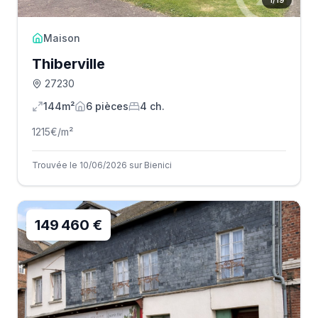
Maison
Thiberville
27230
144m²
6
pièce
s
4
ch.
1215
€/m²
Trouvée le 10/06/2026 sur Bienici
149 460 €