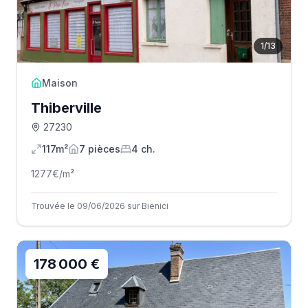
1
/
13
Maison
Thiberville
27230
117m²
7
pièce
s
4
ch.
1277
€/m²
Trouvée le 09/06/2026 sur Bienici
178 000 €