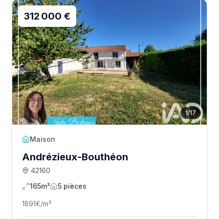
312 000 €
1
/
17
Maison
Andrézieux-Bouthéon
42160
165m²
5
pièce
s
1891
€/m²