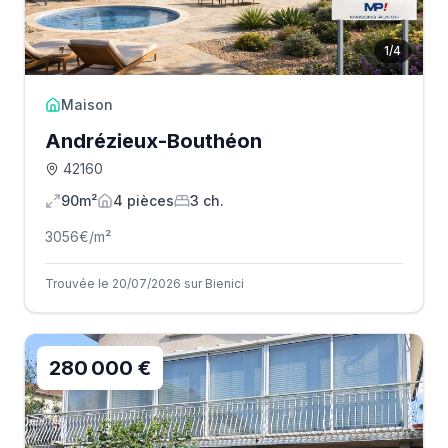
1
/
4
Maison
Andrézieux-Bouthéon
42160
90m²
4
pièce
s
3
ch.
3056
€/m²
Trouvée le 20/07/2026 sur Bienici
280 000 €