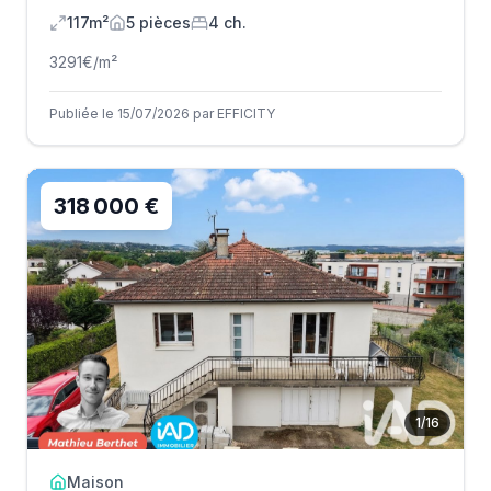
117m²
5
pièce
s
4
ch.
3291
€/m²
Publiée le 15/07/2026 par EFFICITY
318 000 €
1
/
16
Maison