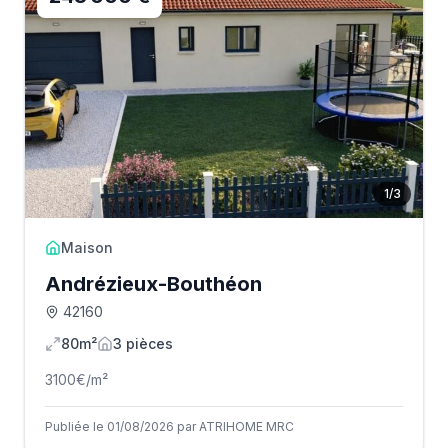
1
/
3
Maison
Andrézieux-Bouthéon
42160
80m²
3
pièce
s
3100
€/m²
Publiée le 01/08/2026 par ATRIHOME MRC