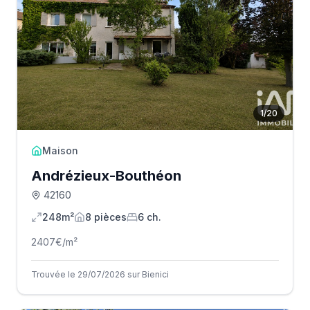
1
/
20
Maison
Andrézieux-Bouthéon
42160
248m²
8
pièce
s
6
ch.
2407
€/m²
Trouvée le 29/07/2026 sur Bienici