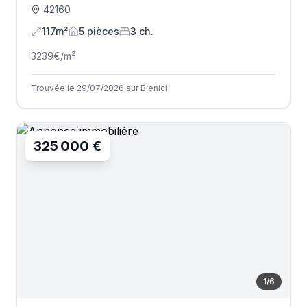
42160
117m²
5
pièce
s
3
ch.
3239
€/m²
Trouvée le 29/07/2026 sur Bienici
325 000 €
1
/
6