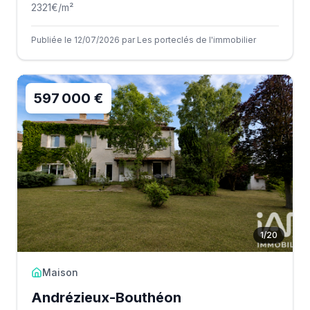
2321
€/m²
Publiée le 12/07/2026 par Les porteclés de l'immobilier
597 000 €
1
/
20
Maison
Andrézieux-Bouthéon