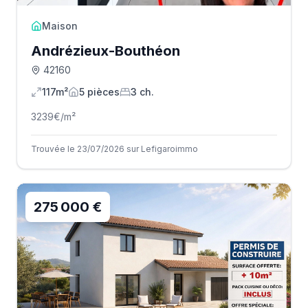
Maison
Andrézieux-Bouthéon
42160
117m²
5
pièce
s
3
ch.
3239
€/m²
Trouvée le 23/07/2026 sur Lefigaroimmo
275 000 €