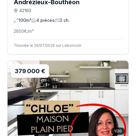
Andrézieux-Bouthéon
42160
100m²
4
pièce
s
3
ch.
2850
€/m²
Trouvée le 26/07/2026 sur Leboncoin
379 000 €
1
/
20