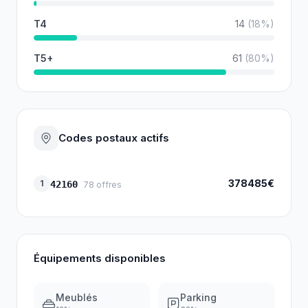
T4
14
(
18
%)
T5+
61
(
80
%)
Codes postaux actifs
378485€
1
42160
78
offres
Équipements disponibles
Meublés
Parking