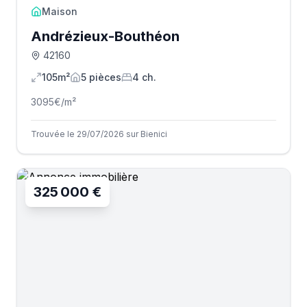
Maison
Andrézieux-Bouthéon
42160
105m²
5
pièce
s
4
ch.
3095
€/m²
Trouvée le 29/07/2026 sur Bienici
325 000 €