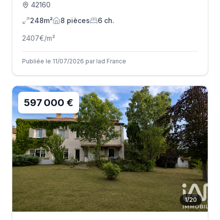
42160
248m²
8
pièce
s
6
ch.
2407
€/m²
Publiée le 11/07/2026 par Iad France
597 000 €
1
/
20