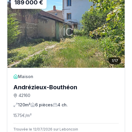
189 000 €
1
/
17
Maison
Andrézieux-Bouthéon
42160
120m²
6
pièce
s
4
ch.
1575
€/m²
Trouvée le 12/07/2026 sur Leboncoin