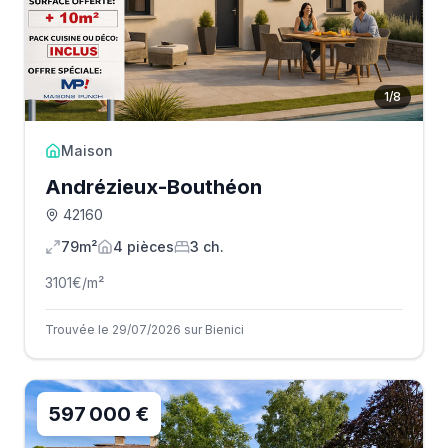
1
/
8
Maison
Andrézieux-Bouthéon
42160
79m²
4
pièce
s
3
ch.
3101
€/m²
Trouvée le 29/07/2026 sur Bienici
597 000 €