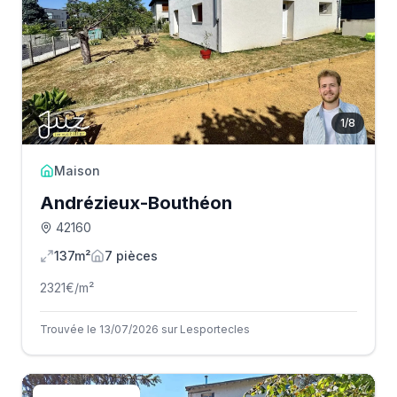
1
/
8
Maison
Andrézieux-Bouthéon
42160
137m²
7
pièce
s
2321
€/m²
Trouvée le 13/07/2026 sur Lesportecles