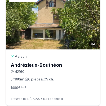
1
/
2
Maison
Andrézieux-Bouthéon
42160
160m²
6
pièce
s
5
ch.
1469
€/m²
Trouvée le 19/07/2026 sur Leboncoin