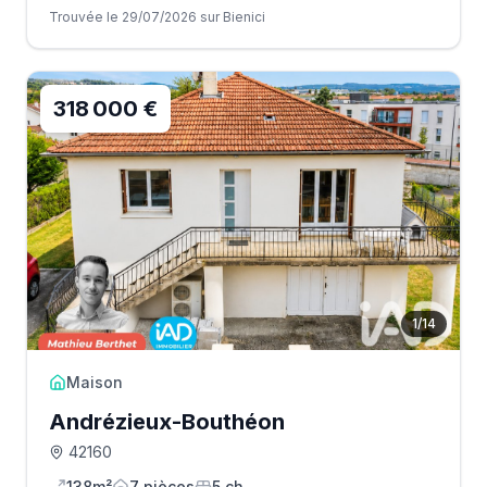
Trouvée le 29/07/2026 sur Bienici
318 000 €
1
/
14
Maison
Andrézieux-Bouthéon
42160
138m²
7
pièce
s
5
ch.