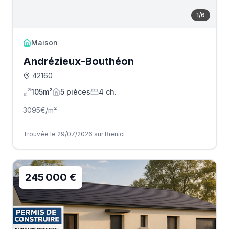
1
/
6
Maison
Andrézieux-Bouthéon
42160
105m²
5
pièce
s
4
ch.
3095
€/m²
Trouvée le 29/07/2026 sur Bienici
245 000 €