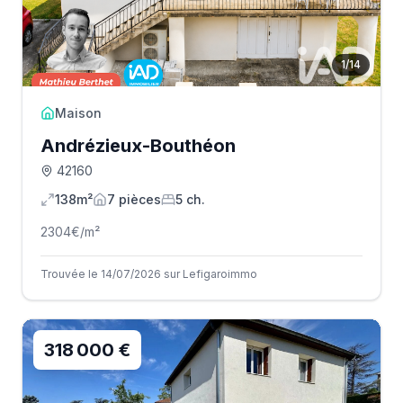
1
/
14
Maison
Andrézieux-Bouthéon
42160
138m²
7
pièce
s
5
ch.
2304
€/m²
Trouvée le 14/07/2026 sur Lefigaroimmo
318 000 €