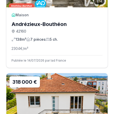
1
/
14
Maison
Andrézieux-Bouthéon
42160
138m²
7
pièce
s
5
ch.
2304
€/m²
Publiée le 14/07/2026 par Iad France
318 000 €