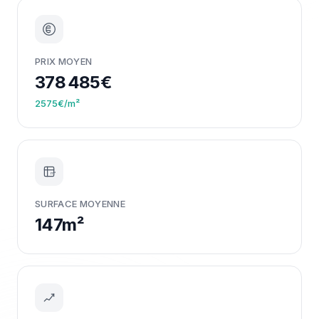
PRIX MOYEN
378 485€
2575€/m²
m²
SURFACE MOYENNE
147m²