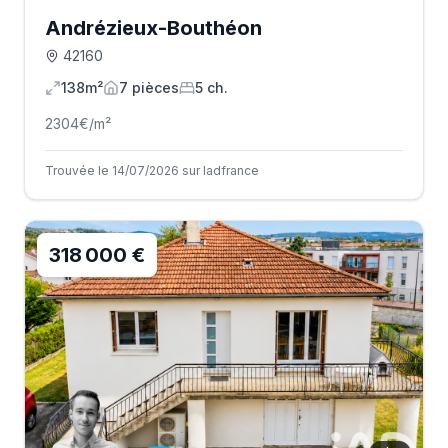
Andrézieux-Bouthéon
42160
138m²
7
pièce
s
5
ch.
2304
€/m²
Trouvée le 14/07/2026 sur Iadfrance
318 000 €