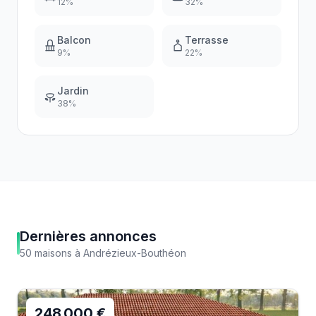
12
%
32
%
Balcon
Terrasse
9
%
22
%
Jardin
38
%
Dernières annonces
50
maisons
à
Andrézieux-Bouthéon
248 000 €