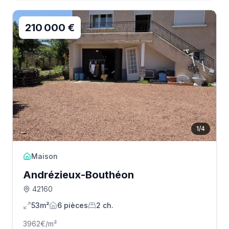
210 000 €
1
/
4
Maison
Andrézieux-Bouthéon
42160
53m²
6
pièce
s
2
ch.
3962
€/m²