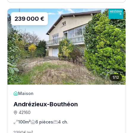
239 000 €
1
/
12
Maison
Andrézieux-Bouthéon
42160
100m²
6
pièce
s
4
ch.
2390
€/m²