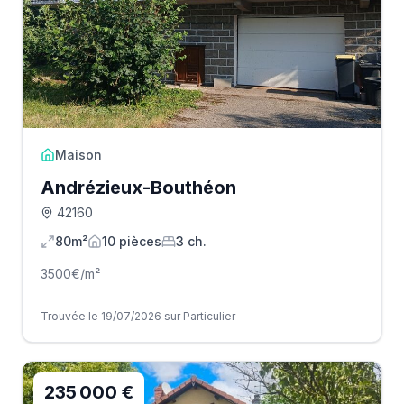
Maison
Andrézieux-Bouthéon
42160
80m²
10
pièce
s
3
ch.
3500
€/m²
Trouvée le 19/07/2026 sur Particulier
235 000 €