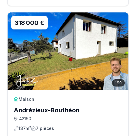
318 000 €
1
/
10
Maison
Andrézieux-Bouthéon
42160
137m²
7
pièce
s