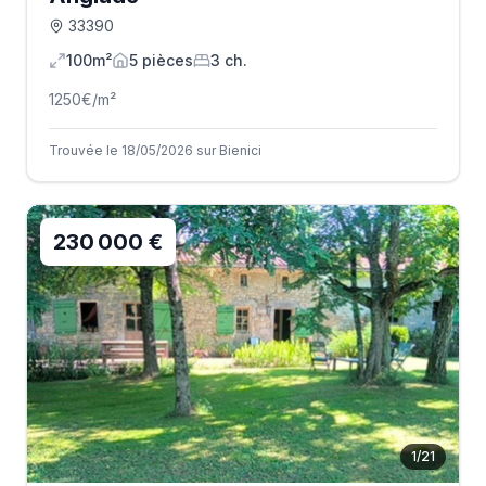
33390
100m²
5
pièce
s
3
ch.
1250
€/m²
Trouvée le 18/05/2026 sur Bienici
230 000 €
1
/
21