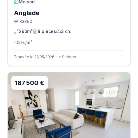
Maison
Anglade
33390
290m²
8
pièce
s
3
ch.
1031
€/m²
Trouvée le 21/05/2026 sur Seloger
187 500 €