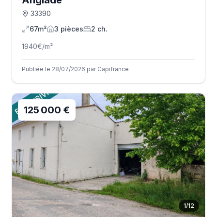
Anglade
33390
67m²
3
pièce
s
2
ch.
1940
€/m²
Publiée le 28/07/2026 par Capifrance
125 000 €
1
/
12