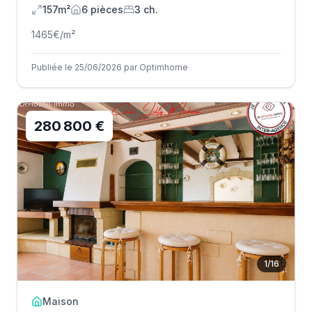
157m²
6
pièce
s
3
ch.
1465
€/m²
Publiée le 25/06/2026 par Optimhome
280 800 €
1
/
16
Maison