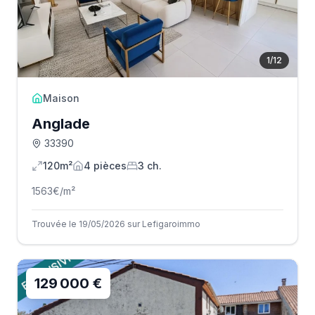
1
/
12
Maison
Anglade
33390
120m²
4
pièce
s
3
ch.
1563
€/m²
Trouvée le 19/05/2026 sur Lefigaroimmo
129 000 €