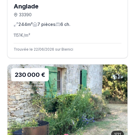
Anglade
33390
244m²
7
pièce
s
6
ch.
1151
€/m²
Trouvée le 22/06/2026 sur Bienici
230 000 €
1
/
21