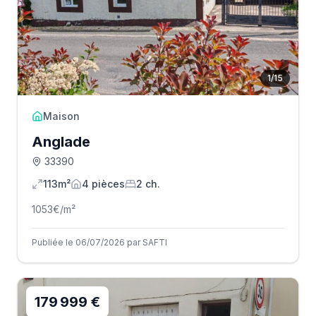
1
/
15
Maison
Anglade
33390
113m²
4
pièce
s
2
ch.
1053
€/m²
Publiée le 06/07/2026 par SAFTI
179 999 €