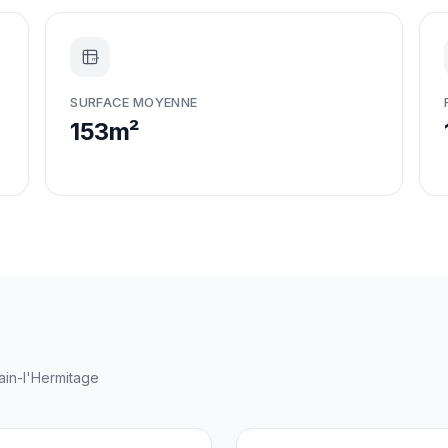
m²
SURFACE MOYENNE
153m²
ain-l'Hermitage