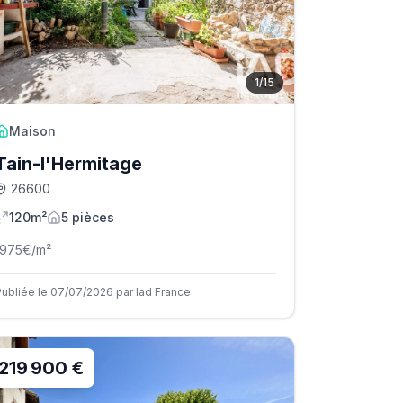
1
/
15
Maison
Tain-l'Hermitage
26600
120m²
5
pièce
s
1975
€/m²
Publiée le 07/07/2026 par Iad France
219 900 €