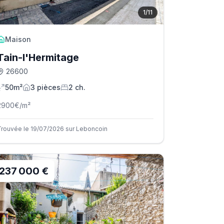
1
/
11
Maison
Tain-l'Hermitage
26600
50m²
3
pièce
s
2
ch.
2900
€/m²
Trouvée le 19/07/2026 sur Leboncoin
237 000 €