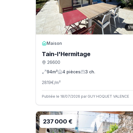
1
/
1
Maison
Tain-l'Hermitage
26600
94m²
4
pièce
s
3
ch.
2819
€/m²
Publiée le 18/07/2026 par GUY HOQUET VALENCE
237 000 €