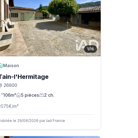
1
/
16
Maison
Tain-l'Hermitage
26600
106m²
5
pièce
s
2
ch.
2075
€/m²
Publiée le 29/06/2026 par Iad France