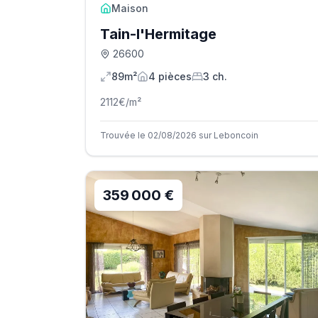
Maison
Tain-l'Hermitage
26600
89m²
4
pièce
s
3
ch.
2112
€/m²
Trouvée le 02/08/2026 sur Leboncoin
359 000 €