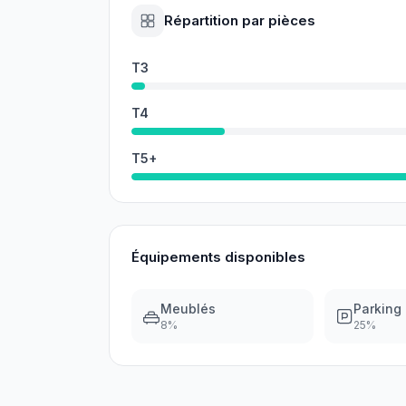
Répartition par pièces
T3
T4
T5+
Équipements disponibles
Meublés
Parking
8
%
25
%