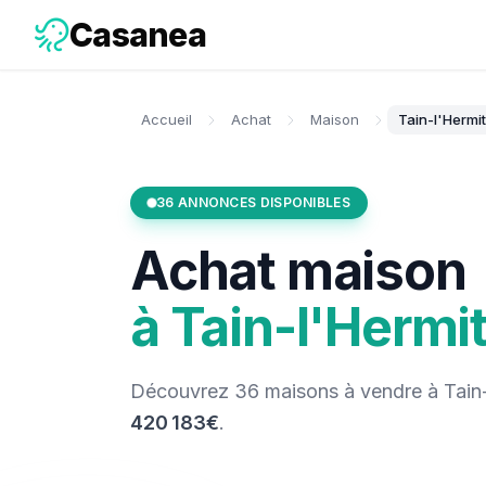
Casanea
Accueil
Achat
Maison
Tain-l'Hermi
36
ANNONCES DISPONIBLES
Achat
maison
à
Tain-l'Hermi
Découvrez
36
maisons
à vendre
à
Tain
420 183€
.