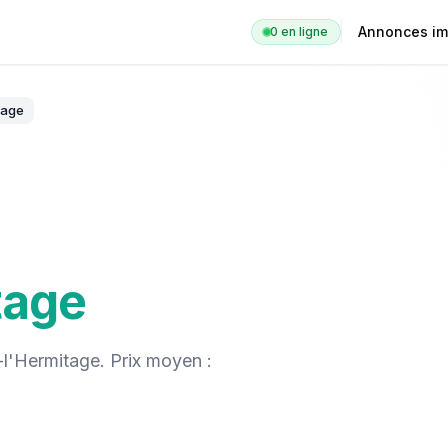
Annonces im
0
en ligne
tage
tage
-l'Hermitage
. Prix moyen :