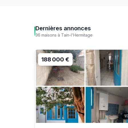
Dernières annonces
36
maisons
à
Tain-l'Hermitage
188 000 €
1
/