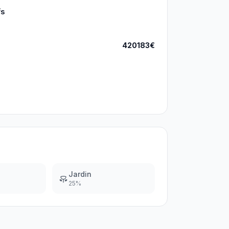
fs
420183€
Jardin
25
%