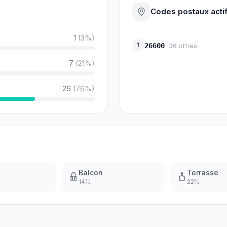
Codes postaux acti
1
(
3
%)
1
26600
36
offres
7
(
21
%)
26
(
76
%)
Balcon
Terrasse
14
%
22
%