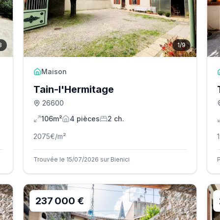
8
1
/
9
Maison
Tain-l'Hermitage
26600
106m²
4
pièce
s
2
ch.
2075
€/m²
Trouvée le 15/07/2026 sur Bienici
237 000 €