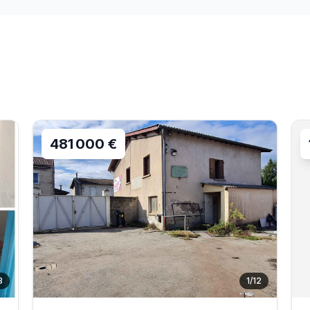
481 000 €
3
1
/
12