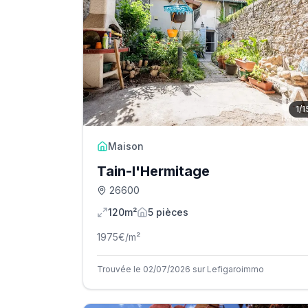
1
/
1
Maison
Tain-l'Hermitage
26600
120m²
5
pièce
s
1975
€/m²
Trouvée le 02/07/2026 sur Lefigaroimmo