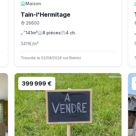
Maison
Tain-l'Hermitage
26600
141m²
8
pièce
s
4
ch.
3411
€/m²
1
Trouvée le 02/08/2026 sur Bienici
399 999 €