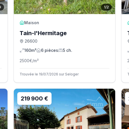
9
1
/
2
Maison
Tain-l'Hermitage
26600
160m²
6
pièce
s
5
ch.
2500
€/m²
Trouvée le 19/07/2026 sur Seloger
219 900 €