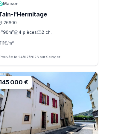
Maison
Tain-l'Hermitage
26600
90m²
4
pièce
s
2
ch.
111
€/m²
Trouvée le 24/07/2026 sur Seloger
145 000 €