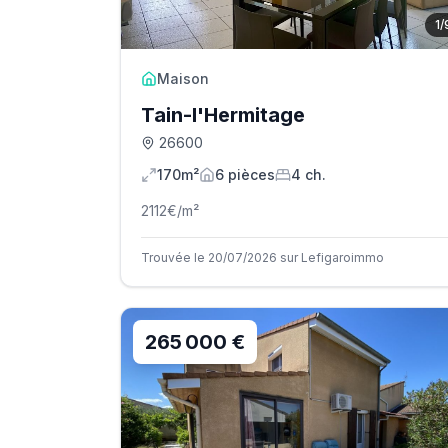
1
/
Maison
Tain-l'Hermitage
26600
170m²
6
pièce
s
4
ch.
2112
€/m²
Trouvée le 20/07/2026 sur Lefigaroimmo
265 000 €