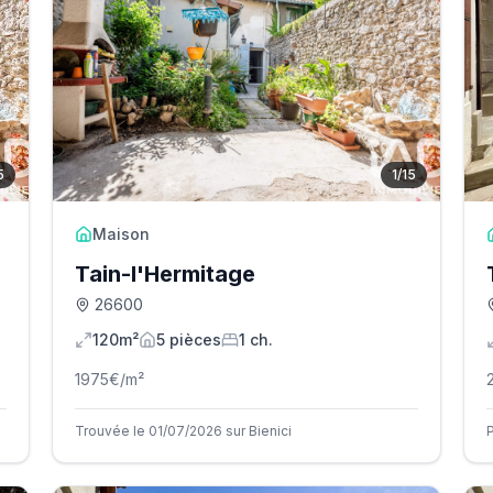
5
1
/
15
Maison
Tain-l'Hermitage
26600
120m²
5
pièce
s
1
ch.
1975
€/m²
Trouvée le 01/07/2026 sur Bienici