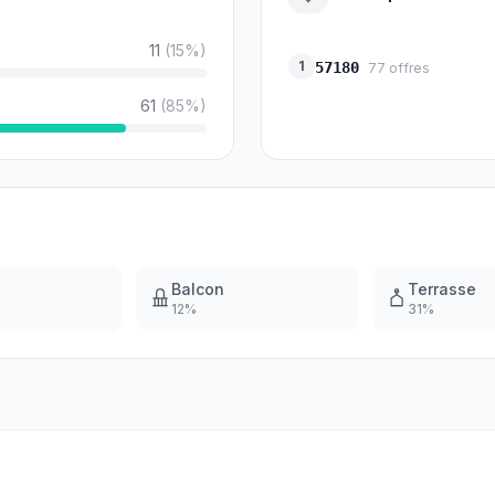
11
(
15
%)
1
57180
77
offres
61
(
85
%)
Balcon
Terrasse
12
%
31
%