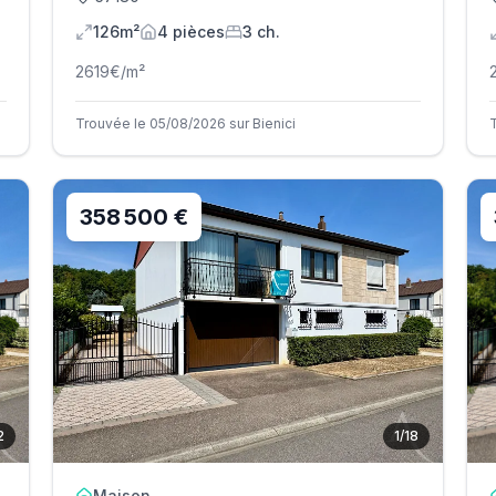
126m²
4
pièce
s
3
ch.
2619
€/m²
Trouvée le 05/08/2026 sur Bienici
358 500 €
2
1
/
18
Maison