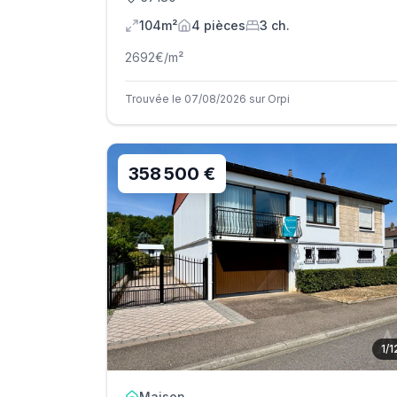
104m²
4
pièce
s
3
ch.
2692
€/m²
Trouvée le 07/08/2026 sur Orpi
358 500 €
1
/
1
Maison