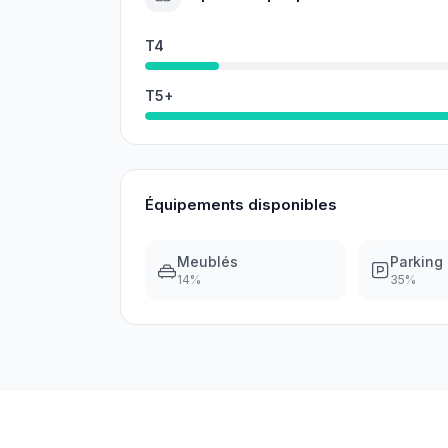
T4
T5+
Équipements disponibles
Meublés
Parking
14
%
35
%