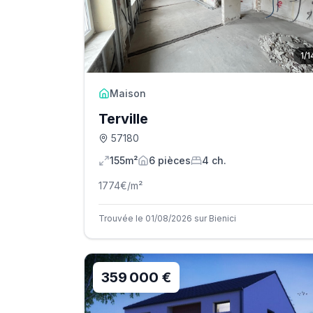
1
/
1
Maison
Terville
57180
155m²
6
pièce
s
4
ch.
1774
€/m²
Trouvée le 01/08/2026 sur Bienici
359 000 €