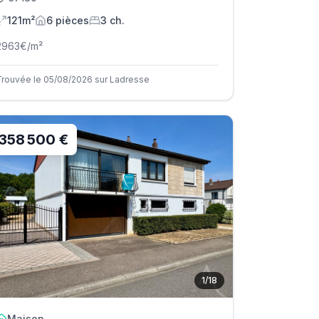
121m²
6
pièce
s
3
ch.
2963
€/m²
Trouvée le 05/08/2026 sur Ladresse
358 500 €
1
/
18
Maison