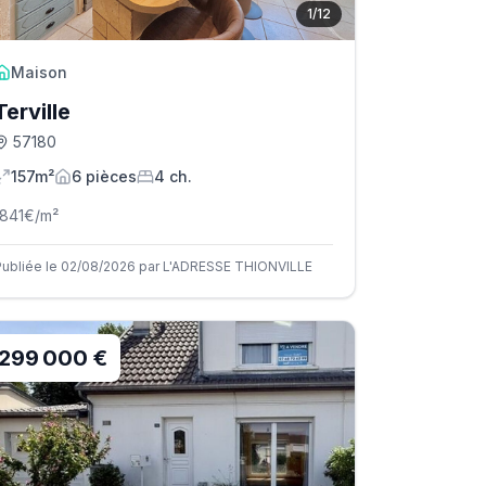
1
/
12
Maison
Terville
57180
157m²
6
pièce
s
4
ch.
1841
€/m²
Publiée le 02/08/2026 par L'ADRESSE THIONVILLE
299 000 €