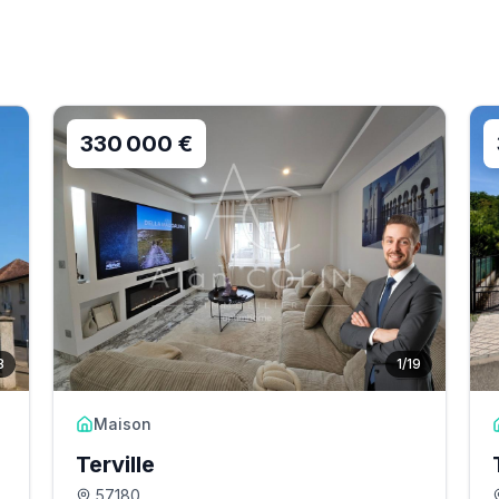
330 000 €
8
1
/
19
Maison
Terville
57180