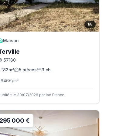
1
/
8
Maison
Terville
57180
82m²
5
pièce
s
3
ch.
3646
€/m²
Publiée le 30/07/2026 par Iad France
295 000 €