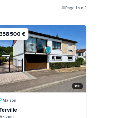
Page
1
sur
2
358 500 €
1
/
18
Maison
Terville
57180