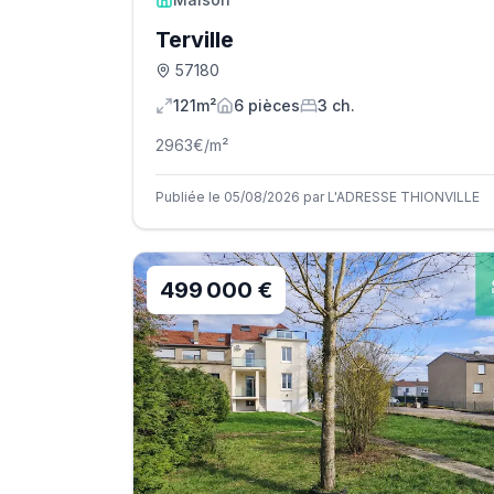
Terville
57180
121m²
6
pièce
s
3
ch.
2963
€/m²
Publiée le 05/08/2026 par L'ADRESSE THIONVILLE
499 000 €