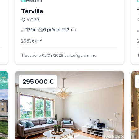
Terville
57180
121m²
6
pièce
s
3
ch.
2963
€/m²
Trouvée le 05/08/2026 sur Lefigaroimmo
295 000 €