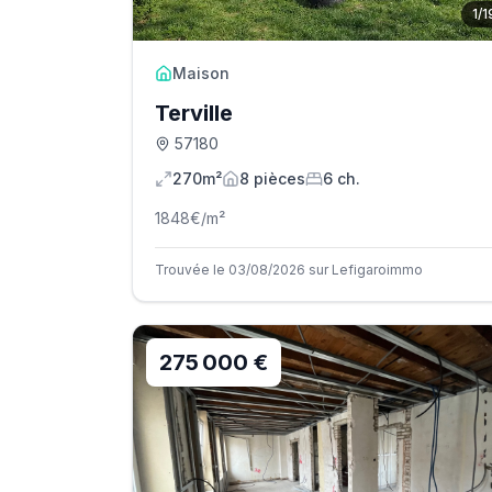
1
/
1
Maison
Terville
57180
270m²
8
pièce
s
6
ch.
1848
€/m²
Trouvée le 03/08/2026 sur Lefigaroimmo
275 000 €