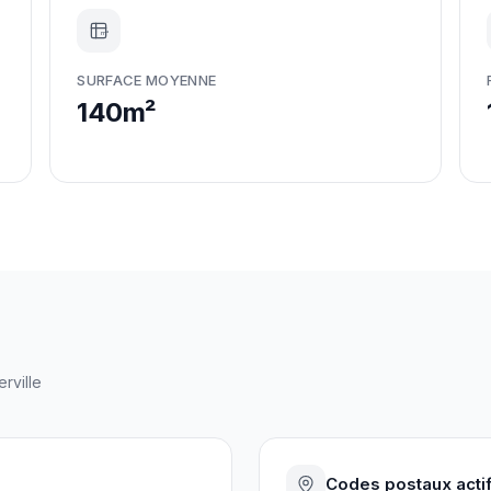
m²
SURFACE MOYENNE
140m²
erville
Codes postaux acti