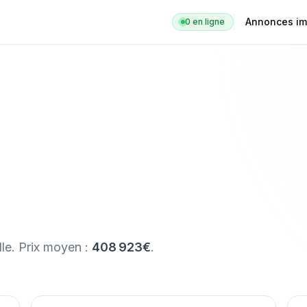
Annonces im
0
en ligne
lle
. Prix moyen :
408 923€
.