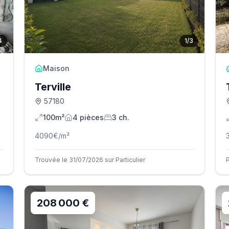
4
1
/
3
Maison
Terville
57180
100m²
4
pièce
s
3
ch.
4090
€/m²
Trouvée le 31/07/2026 sur Particulier
208 000 €