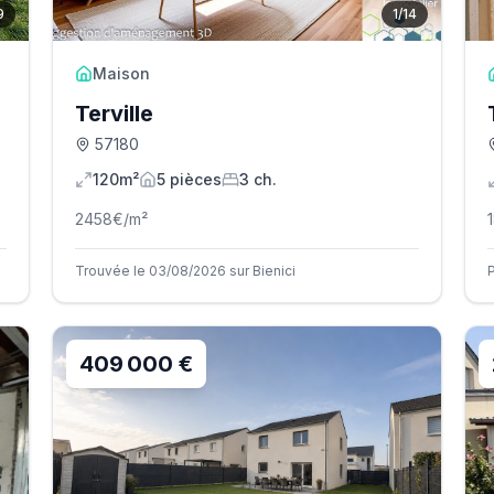
9
1
/
14
Maison
Terville
57180
120m²
5
pièce
s
3
ch.
2458
€/m²
Trouvée le 03/08/2026 sur Bienici
409 000 €