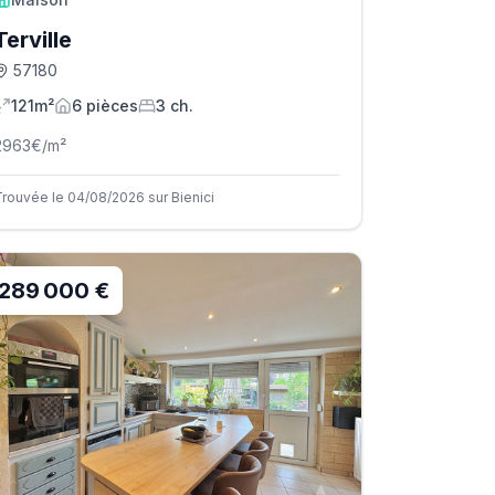
Terville
57180
121m²
6
pièce
s
3
ch.
2963
€/m²
Trouvée le 04/08/2026 sur Bienici
289 000 €