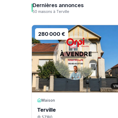
Dernières annonces
50
maisons
à
Terville
280 000 €
1
/
1
Maison
Terville
57180