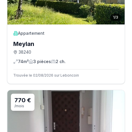
1
/
3
Appartement
Meylan
38240
74m²
3
pièce
s
2
ch.
Trouvée le 02/08/2026 sur Leboncoin
770 €
/mois