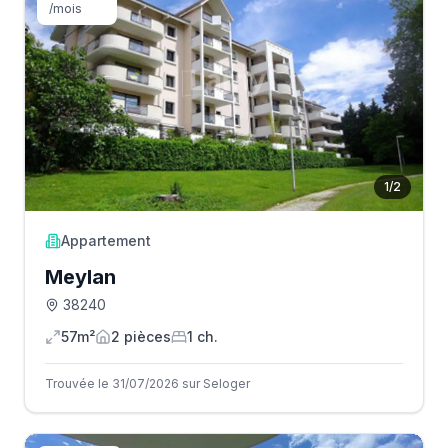
/mois
1
/
2
Appartement
Meylan
38240
57m²
2
pièce
s
1
ch.
Trouvée le 31/07/2026 sur Seloger