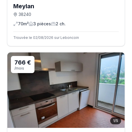
Meylan
38240
70m²
3
pièce
s
2
ch.
Trouvée le 02/08/2026 sur Leboncoin
766 €
/mois
1
/
5