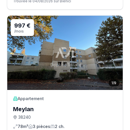
Trouvée le 04/08/2026 sur Bienici
997 €
/mois
1
/
9
Appartement
Meylan
38240
78m²
3
pièce
s
2
ch.