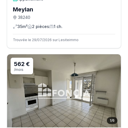
Meylan
38240
35m²
2
pièce
s
1
ch.
Trouvée le 29/07/2026 sur Lesiteimmo
562 €
/mois
1
/
6