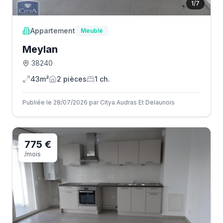
1
/
7
Appartement
Meublé
Meylan
38240
43m²
2
pièce
s
1
ch.
Publiée le 28/07/2026 par Citya Audras Et Delaunois
775 €
/mois