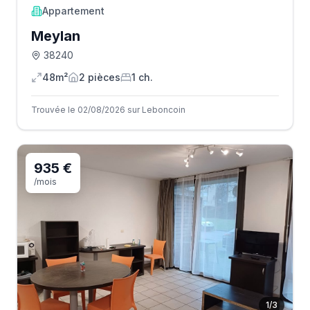
Appartement
Meylan
38240
48m²
2
pièce
s
1
ch.
Trouvée le 02/08/2026 sur Leboncoin
935 €
/mois
1
/
3