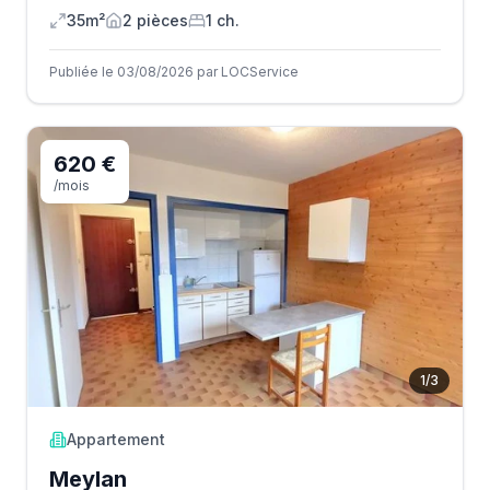
35m²
2
pièce
s
1
ch.
Publiée le 03/08/2026 par LOCService
620 €
/mois
1
/
3
Appartement
Meylan