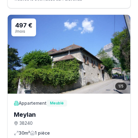
497 €
/mois
1
/
5
Appartement
Meublé
Meylan
38240
30m²
1
pièce