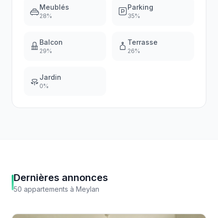
Meublés
Parking
28
%
35
%
Balcon
Terrasse
29
%
26
%
Jardin
0
%
Dernières annonces
50
appartements
à
Meylan