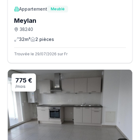
Appartement
Meublé
Meylan
38240
32m²
2
pièce
s
Trouvée le 29/07/2026 sur Fr
775 €
/mois