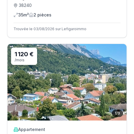
38240
35m²
2
pièce
s
Trouvée le 03/08/2026 sur Lefigaroimmo
1 120 €
/mois
1
/
3
Appartement