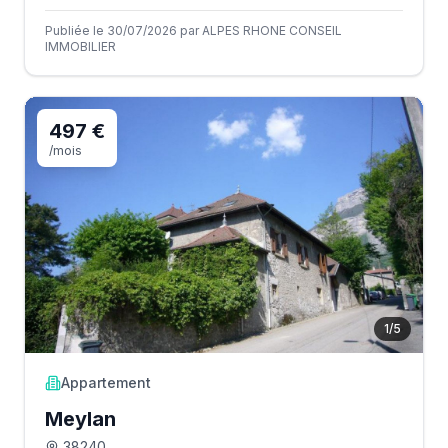
Publiée le 30/07/2026 par ALPES RHONE CONSEIL
IMMOBILIER
497 €
/mois
1
/
5
Appartement
Meylan
38240