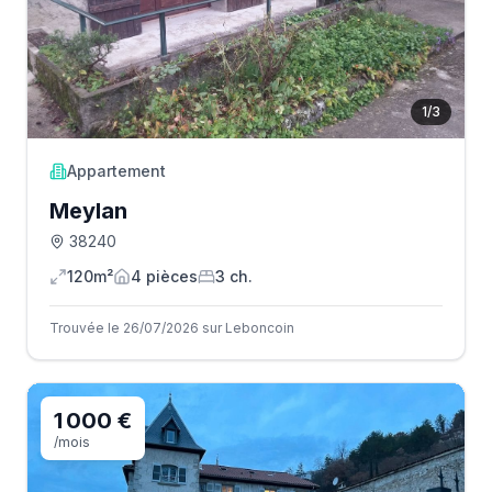
1
/
3
Appartement
Meylan
38240
120m²
4
pièce
s
3
ch.
Trouvée le 26/07/2026 sur Leboncoin
1 000 €
/mois