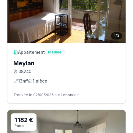
1
/
3
Appartement
Meublé
Meylan
38240
13m²
1
pièce
Trouvée le 02/08/2026 sur Leboncoin
1 182 €
/mois