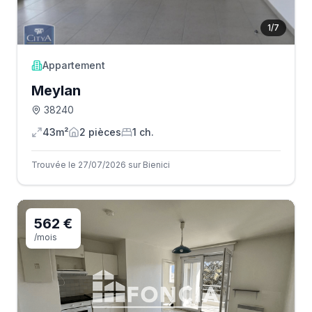
1
/
7
Appartement
Meylan
38240
43m²
2
pièce
s
1
ch.
Trouvée le 27/07/2026 sur Bienici
562 €
/mois