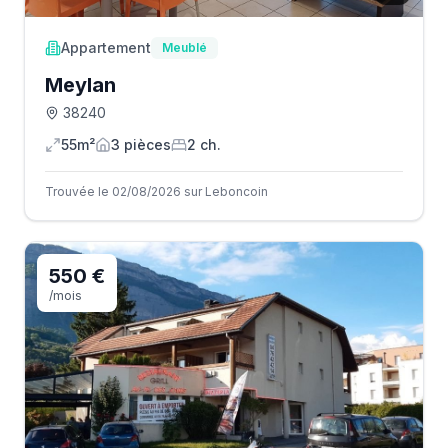
Appartement
Meublé
Meylan
38240
55m²
3
pièce
s
2
ch.
Trouvée le 02/08/2026 sur Leboncoin
550 €
/mois