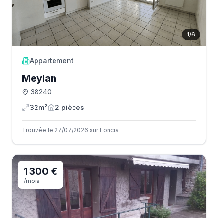
1
/
6
Appartement
Meylan
38240
32m²
2
pièce
s
Trouvée le 27/07/2026 sur Foncia
1 300 €
/mois