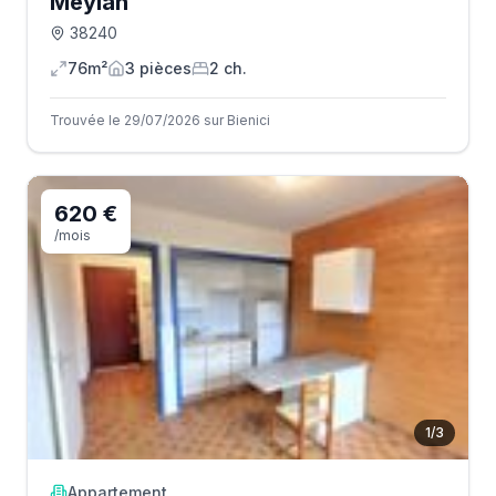
Meylan
38240
76m²
3
pièce
s
2
ch.
Trouvée le 29/07/2026 sur Bienici
620 €
/mois
1
/
3
Appartement