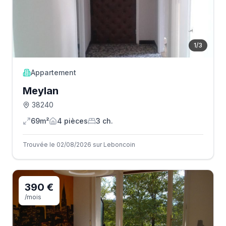
1
/
3
Appartement
Meylan
38240
69m²
4
pièce
s
3
ch.
Trouvée le 02/08/2026 sur Leboncoin
390 €
/mois