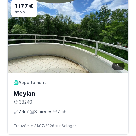
1 177 €
/mois
1
/
13
Appartement
Meylan
38240
76m²
3
pièce
s
2
ch.
Trouvée le 31/07/2026 sur Seloger