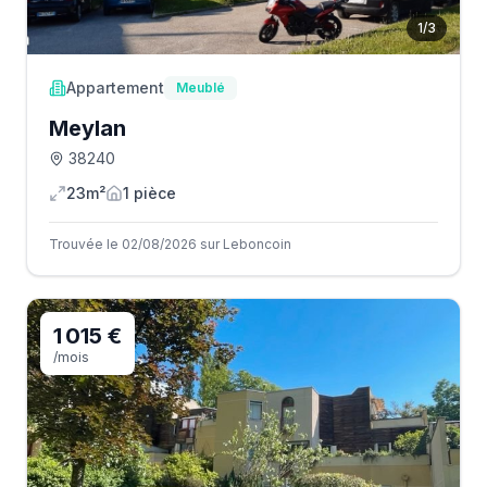
1
/
3
Appartement
Meublé
Meylan
38240
23m²
1
pièce
Trouvée le 02/08/2026 sur Leboncoin
1 015 €
/mois