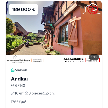
189 000 €
1
/
16
Maison
Andlau
67140
107m²
6
pièce
s
5
ch.
1766
€/m²