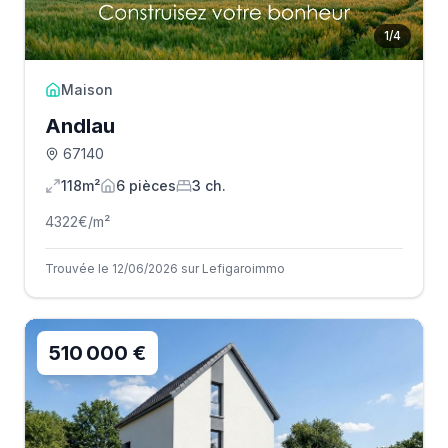
1
/
4
Maison
Andlau
67140
118m²
6
pièce
s
3
ch.
4322
€/m²
Trouvée le 12/06/2026 sur Lefigaroimmo
510 000 €