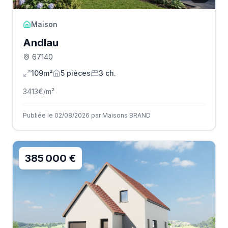
Maison
Andlau
67140
109m²
5
pièce
s
3
ch.
3413
€/m²
Publiée le 02/08/2026 par Maisons BRAND
385 000 €