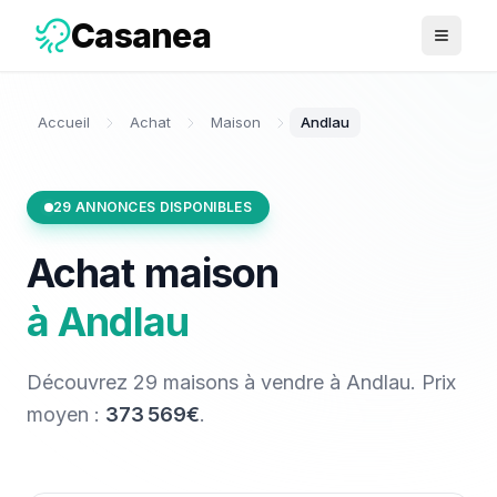
Casanea
Ouvrir 
Accueil
Achat
Maison
Andlau
29
ANNONCES DISPONIBLES
Achat
maison
à
Andlau
Découvrez
29
maisons
à vendre
à
Andlau
. Prix
moyen :
373 569€
.