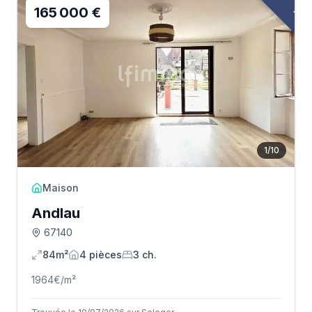
165 000 €
1
/
10
Maison
Andlau
67140
84m²
4
pièce
s
3
ch.
1964
€/m²