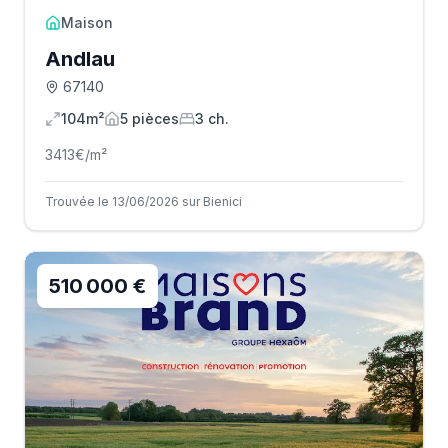
Maison
Andlau
67140
104m²
5
pièce
s
3
ch.
3413
€/m²
Trouvée le 13/06/2026 sur Bienici
510 000 €