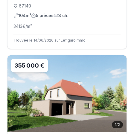
67140
104m²
5
pièce
s
3
ch.
3413
€/m²
Trouvée le 14/06/2026 sur Lefigaroimmo
355 000 €
1
/
2