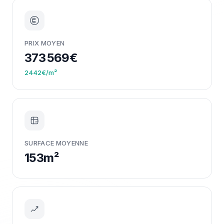
PRIX MOYEN
373 569€
2442€/m²
m²
SURFACE MOYENNE
153m²