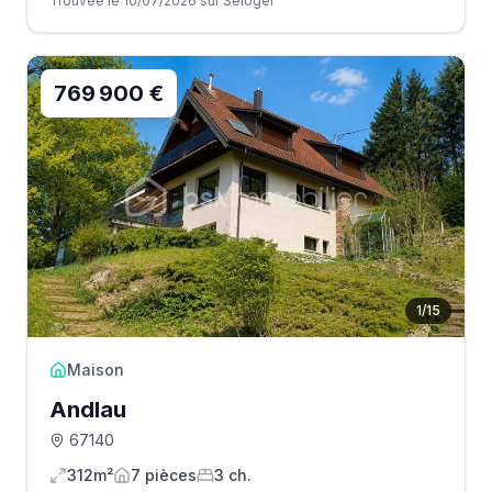
Trouvée le 10/07/2026 sur Seloger
769 900 €
1
/
15
Maison
Andlau
67140
312m²
7
pièce
s
3
ch.