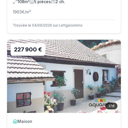
108m²
5
pièce
s
2
ch.
1963
€/m²
Trouvée le 04/06/2026 sur Lefigaroimmo
227 900 €
1
/
16
Maison