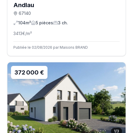
Andlau
67140
104m²
5
pièce
s
3
ch.
3413
€/m²
Publiée le 02/08/2026 par Maisons BRAND
372 000 €
1
/
3