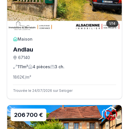
1
/
14
Maison
Andlau
67140
111m²
4
pièce
s
3
ch.
1862
€/m²
Trouvée le 24/07/2026 sur Seloger
206 700 €