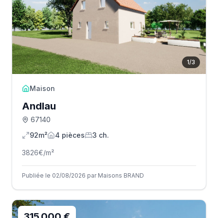
1
/
3
Maison
Andlau
67140
92m²
4
pièce
s
3
ch.
3826
€/m²
Publiée le 02/08/2026 par Maisons BRAND
315 000 €