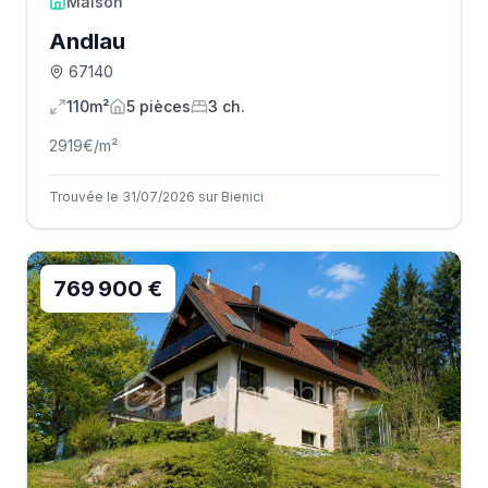
Maison
Andlau
67140
110m²
5
pièce
s
3
ch.
2919
€/m²
Trouvée le 31/07/2026 sur Bienici
769 900 €