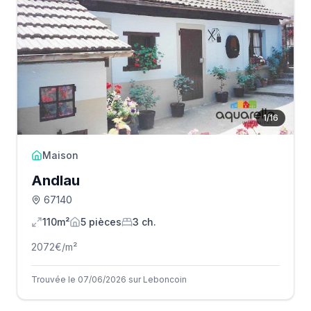
1
/
16
Maison
Andlau
67140
110m²
5
pièce
s
3
ch.
2072
€/m²
Trouvée le 07/06/2026 sur Leboncoin