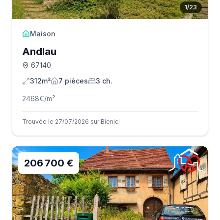
1
/
23
Maison
Andlau
67140
312m²
7
pièce
s
3
ch.
2468
€/m²
Trouvée le 27/07/2026 sur Bienici
206 700 €