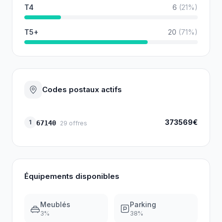
T4
6
(
21
%)
T5+
20
(
71
%)
Codes postaux actifs
373569€
1
67140
29
offres
Équipements disponibles
Meublés
Parking
3
%
38
%