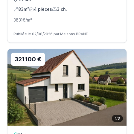
83m²
4
pièce
s
3
ch.
3831
€/m²
Publiée le 02/08/2026 par Maisons BRAND
321 100 €
1
/
3