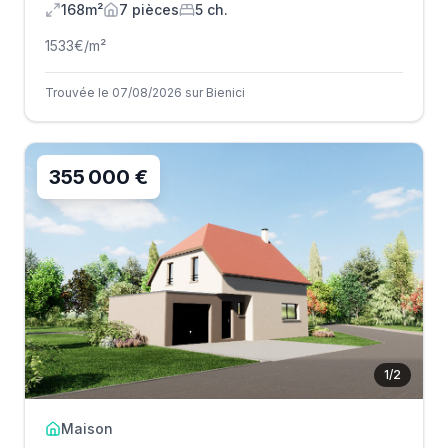
168m²
7
pièce
s
5
ch.
1533
€/m²
Trouvée le 07/08/2026 sur Bienici
355 000 €
1
/
2
Maison