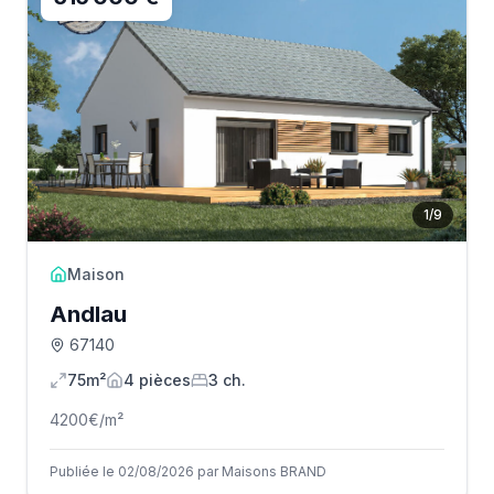
1
/
9
Maison
Andlau
67140
75m²
4
pièce
s
3
ch.
4200
€/m²
Publiée le 02/08/2026 par Maisons BRAND