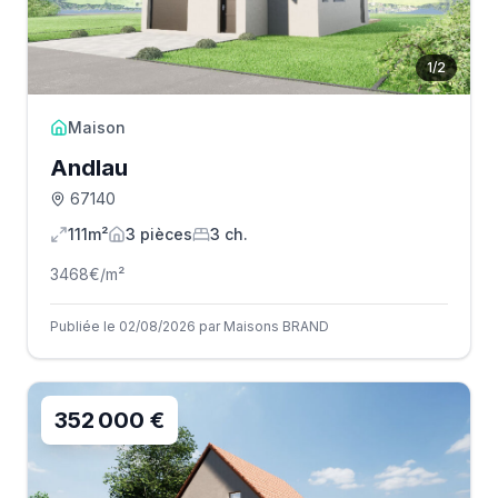
1
/
2
Maison
Andlau
67140
111m²
3
pièce
s
3
ch.
3468
€/m²
Publiée le 02/08/2026 par Maisons BRAND
352 000 €