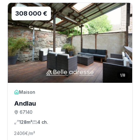
308 000 €
1
/
8
Maison
Andlau
67140
128m²
4
ch.
2406
€/m²