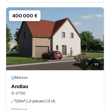
400 000 €
1
/
2
Maison
Andlau
67140
120m²
3
pièce
s
3
ch.
3333
€/m²