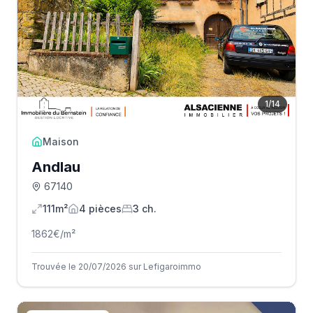
1
/
14
Maison
Andlau
67140
111m²
4
pièce
s
3
ch.
1862
€/m²
Trouvée le 20/07/2026 sur Lefigaroimmo