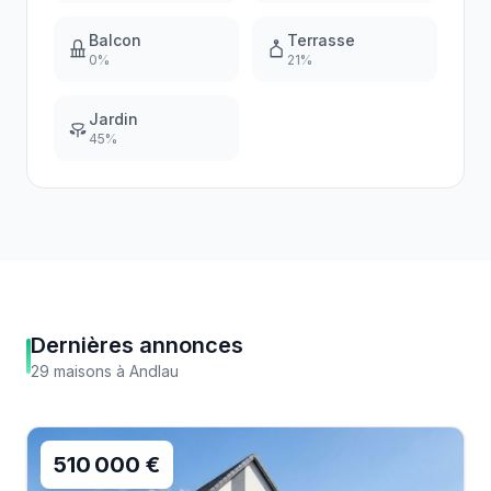
Balcon
Terrasse
0
%
21
%
Jardin
45
%
Dernières annonces
29
maisons
à
Andlau
510 000 €