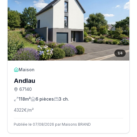
1
/
4
Maison
Andlau
67140
118m²
6
pièce
s
3
ch.
4322
€/m²
Publiée le 07/08/2026 par Maisons BRAND