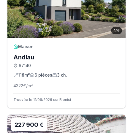
1
/
4
Maison
Andlau
67140
118m²
6
pièce
s
3
ch.
4322
€/m²
Trouvée le 11/06/2026 sur Bienici
227 900 €