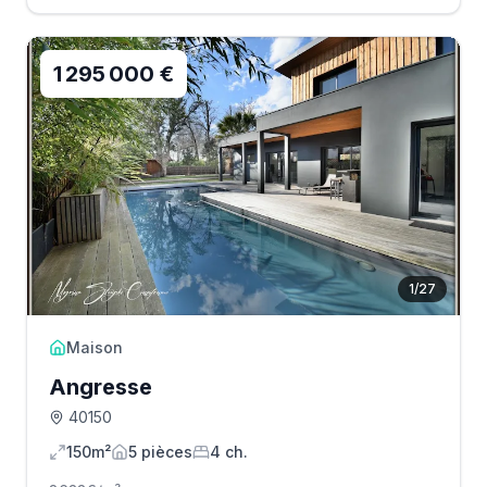
1 295 000 €
1
/
27
Maison
Angresse
40150
150m²
5
pièce
s
4
ch.