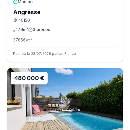
Maison
Angresse
40150
79m²
3
pièce
s
3785
€/m²
Publiée le 28/07/2026 par Iad France
480 000 €