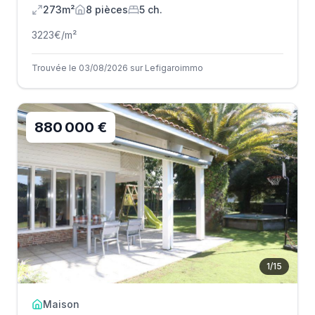
273m²
8
pièce
s
5
ch.
3223
€/m²
Trouvée le 03/08/2026 sur Lefigaroimmo
880 000 €
1
/
15
Maison