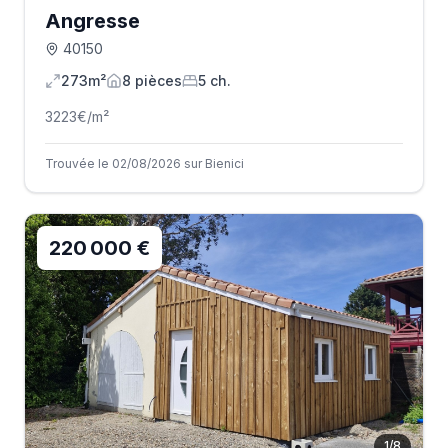
Angresse
40150
273m²
8
pièce
s
5
ch.
3223
€/m²
Trouvée le 02/08/2026 sur Bienici
220 000 €
1
/
8