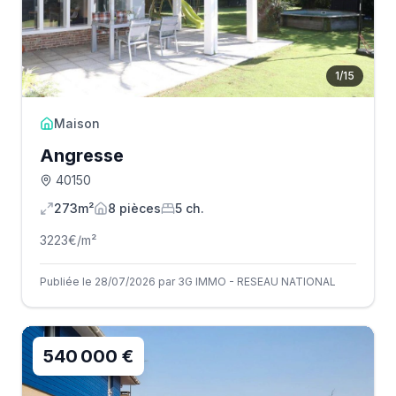
1
/
15
Maison
Angresse
40150
273m²
8
pièce
s
5
ch.
3223
€/m²
Publiée le 28/07/2026 par 3G IMMO - RESEAU NATIONAL
540 000 €