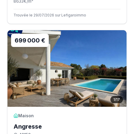
8633
€/m²
Trouvée le 29/07/2026 sur Lefigaroimmo
699 000 €
1
/
17
Maison
Angresse