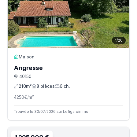
1
/
20
Maison
Angresse
40150
210m²
8
pièce
s
6
ch.
4250
€/m²
Trouvée le 30/07/2026 sur Lefigaroimmo