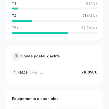
T3
6
(
7
%)
T4
21
(
24
%)
T5+
57
(
66
%)
Codes postaux actifs
710058€
1
40150
97
offres
Équipements disponibles