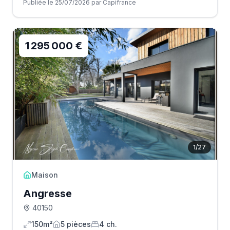
Publiée le 25/07/2026 par Capifrance
1 295 000 €
1
/
27
Maison
Angresse
40150
150m²
5
pièce
s
4
ch.