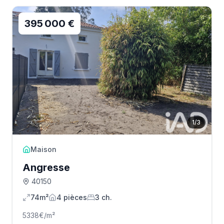
395 000 €
1
/
3
Maison
Angresse
40150
74m²
4
pièce
s
3
ch.
5338
€/m²