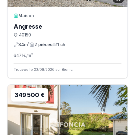
Maison
Angresse
40150
34m²
2
pièce
s
1
ch.
6471
€/m²
Trouvée le 02/08/2026 sur Bienici
349 500 €