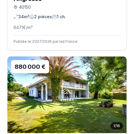
40150
34m²
2
pièce
s
1
ch.
6471
€/m²
Publiée le 21/07/2026 par Iad France
880 000 €
1
/
16