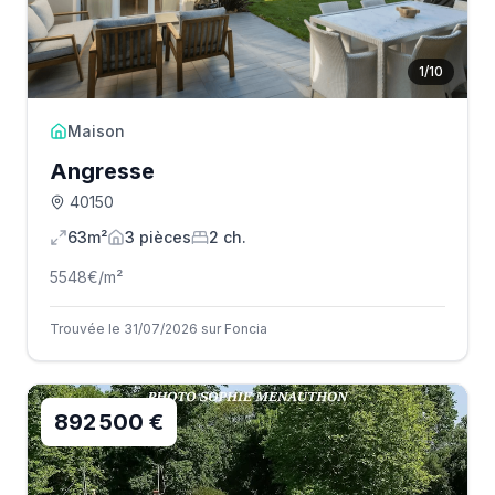
1
/
10
Maison
Angresse
40150
63m²
3
pièce
s
2
ch.
5548
€/m²
Trouvée le 31/07/2026 sur Foncia
892 500 €