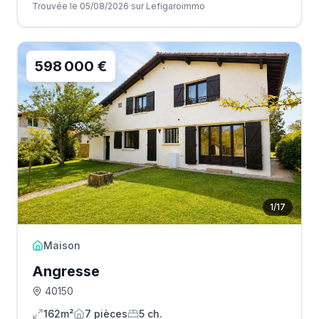
Trouvée le 05/08/2026 sur Lefigaroimmo
598 000 €
1
/
17
Maison
Angresse
40150
162m²
7
pièce
s
5
ch.