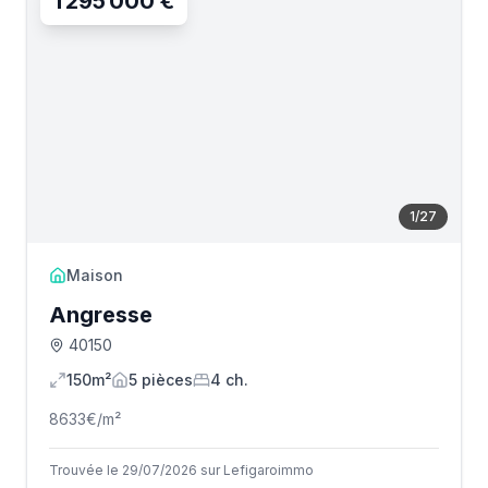
1 295 000 €
1
/
27
Maison
Angresse
40150
150m²
5
pièce
s
4
ch.
8633
€/m²
Trouvée le 29/07/2026 sur Lefigaroimmo