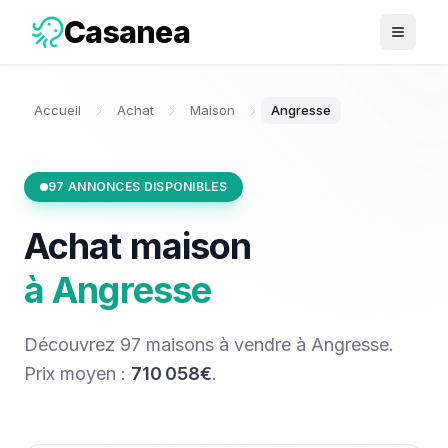
Casanea
Ouvrir 
Accueil
Achat
Maison
Angresse
97
ANNONCES DISPONIBLES
Achat
maison
à
Angresse
Découvrez
97
maisons
à vendre
à
Angresse
.
Prix moyen :
710 058€
.