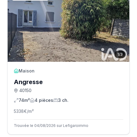
1
/
3
Maison
Angresse
40150
74m²
4
pièce
s
3
ch.
5338
€/m²
Trouvée le 04/08/2026 sur Lefigaroimmo