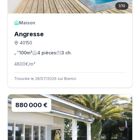
1
/
10
Maison
Angresse
40150
100m²
4
pièce
s
3
ch.
4800
€/m²
Trouvée le 28/07/2026 sur Bienici
880 000 €