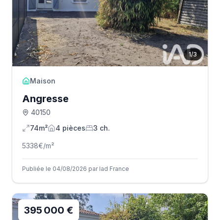
1
/
3
Maison
Angresse
40150
74m²
4
pièce
s
3
ch.
5338
€/m²
Publiée le 04/08/2026 par Iad France
395 000 €