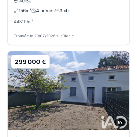
40150
156m²
4
pièce
s
3
ch.
4481
€/m²
Trouvée le 29/07/2026 sur Bienici
299 000 €
1
/
9