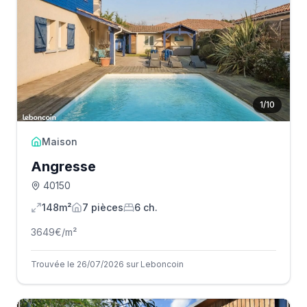
1
/
10
Maison
Angresse
40150
148m²
7
pièce
s
6
ch.
3649
€/m²
Trouvée le 26/07/2026 sur Leboncoin