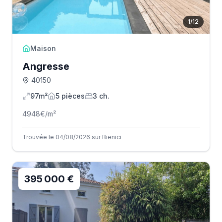
1
/
12
Maison
Angresse
40150
97m²
5
pièce
s
3
ch.
4948
€/m²
Trouvée le 04/08/2026 sur Bienici
395 000 €