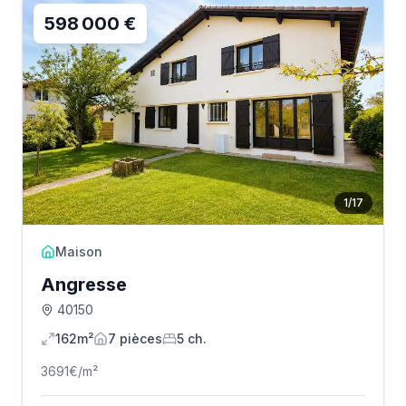
598 000 €
1
/
17
Maison
Angresse
40150
162m²
7
pièce
s
5
ch.
3691
€/m²