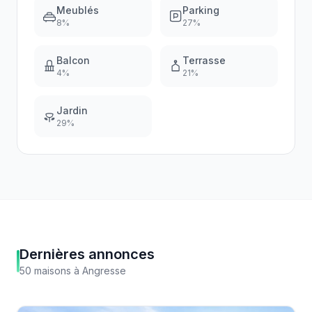
Meublés
Parking
8
%
27
%
Balcon
Terrasse
4
%
21
%
Jardin
29
%
Dernières annonces
50
maisons
à
Angresse