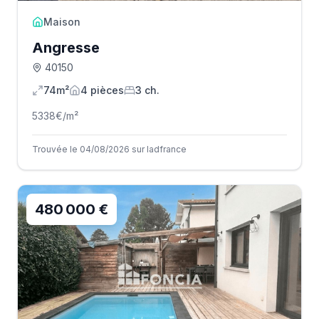
Maison
Angresse
40150
74m²
4
pièce
s
3
ch.
5338
€/m²
Trouvée le 04/08/2026 sur Iadfrance
480 000 €