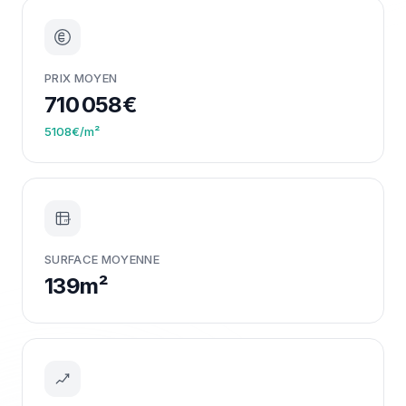
PRIX MOYEN
710 058€
5108€/m²
m²
SURFACE MOYENNE
139m²