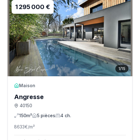
1 295 000 €
1
/
15
Maison
Angresse
40150
150m²
5
pièce
s
4
ch.
8633
€/m²