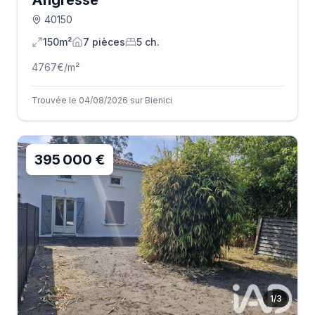
Angresse
40150
150m²
7
pièce
s
5
ch.
4767
€/m²
Trouvée le 04/08/2026 sur Bienici
395 000 €
1
/
3