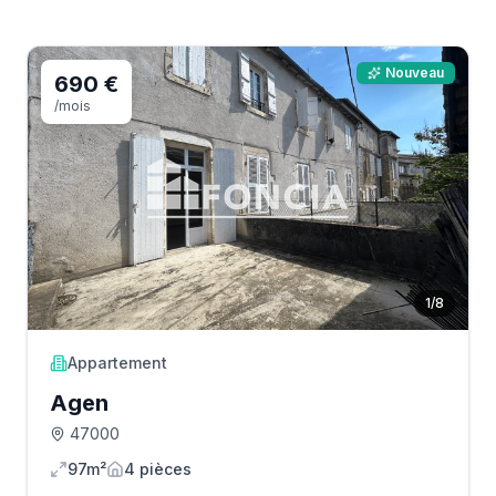
Nouveau
690 €
/mois
1
/
8
Appartement
Agen
47000
97m²
4
pièce
s