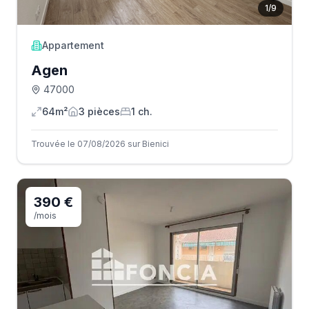
1
/
9
Appartement
Agen
47000
64m²
3
pièce
s
1
ch.
Trouvée le 07/08/2026 sur Bienici
390 €
/mois