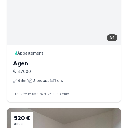
1
/
6
Appartement
Agen
47000
46m²
2
pièce
s
1
ch.
Trouvée le 05/08/2026 sur Bienici
520 €
/mois