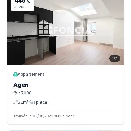
445 €
/mois
1
/
7
Appartement
Agen
47000
30m²
1
pièce
Trouvée le 07/08/2026 sur Seloger