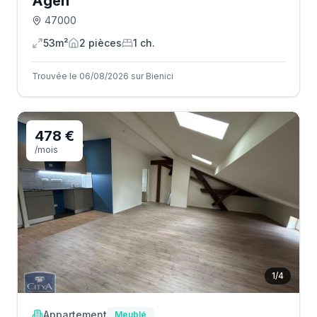
Agen
47000
53m²
2
pièce
s
1
ch.
Trouvée le 06/08/2026 sur Bienici
478 €
/mois
1
/
4
Appartement
Meublé