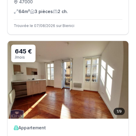
47000
64m²
3
pièce
s
2
ch.
Trouvée le 07/08/2026 sur Bienici
645 €
/mois
1
/
9
Appartement