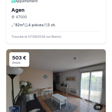
Appartement
Agen
47000
82m²
4
pièce
s
3
ch.
Trouvée le 07/08/2026 sur Bienici
503 €
/mois
1
/
6