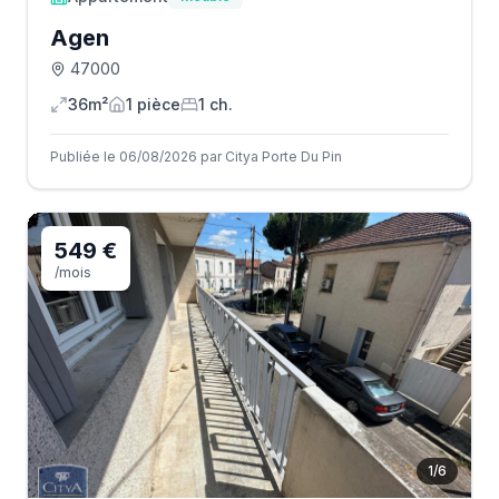
Agen
47000
36m²
1
pièce
1
ch.
Publiée le 06/08/2026 par Citya Porte Du Pin
549 €
/mois
1
/
6