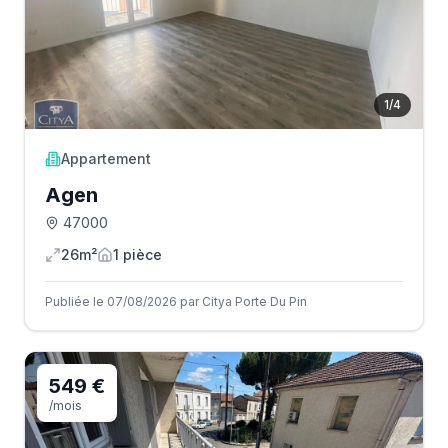
1
/
4
Appartement
Agen
47000
26m²
1
pièce
Publiée le 07/08/2026 par Citya Porte Du Pin
549 €
/mois