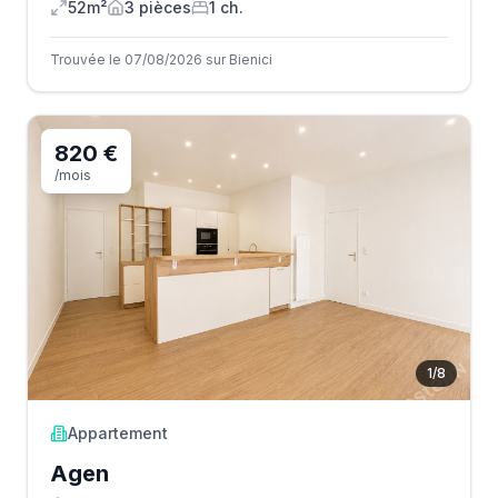
52m²
3
pièce
s
1
ch.
Trouvée le 07/08/2026 sur Bienici
820 €
/mois
1
/
8
Appartement
Agen