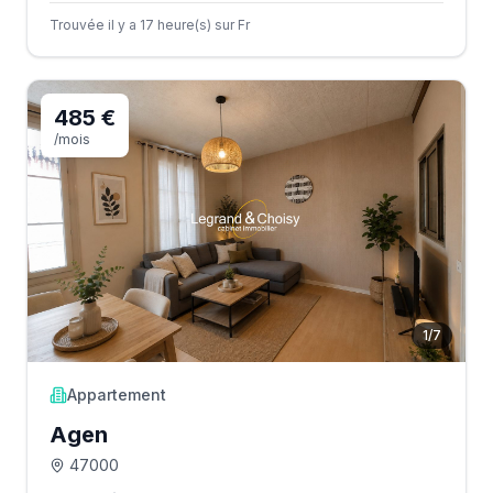
Trouvée il y a 17 heure(s) sur Fr
485 €
/mois
1
/
7
Appartement
Agen
47000