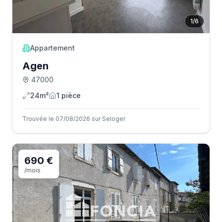
1
/
6
Appartement
Agen
47000
24m²
1
pièce
Trouvée le 07/08/2026 sur Seloger
690 €
/mois