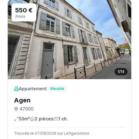
550 €
/mois
1
/
14
Appartement
Meublé
Agen
47000
53m²
2
pièce
s
1
ch.
Trouvée le 07/08/2026 sur Lefigaroimmo