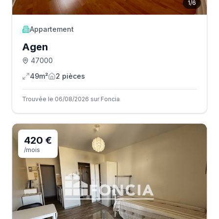
1
/
6
Appartement
Agen
47000
49m²
2
pièce
s
Trouvée le 06/08/2026 sur Foncia
420 €
/mois