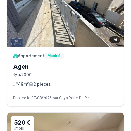
1
/
6
Appartement
Meublé
Agen
47000
49m²
2
pièce
s
Publiée le 07/08/2026 par Citya Porte Du Pin
520 €
/mois