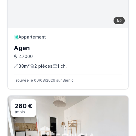
1
/
9
Appartement
Agen
47000
38m²
2
pièce
s
1
ch.
Trouvée le 06/08/2026 sur Bienici
280 €
/mois