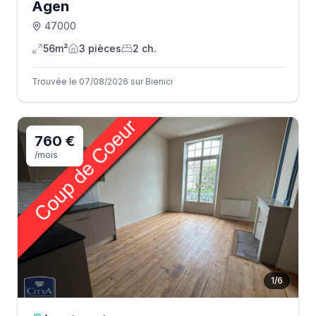
Agen
47000
56m²
3
pièce
s
2
ch.
Trouvée le 07/08/2026 sur Bienici
760 €
/mois
1
/
6