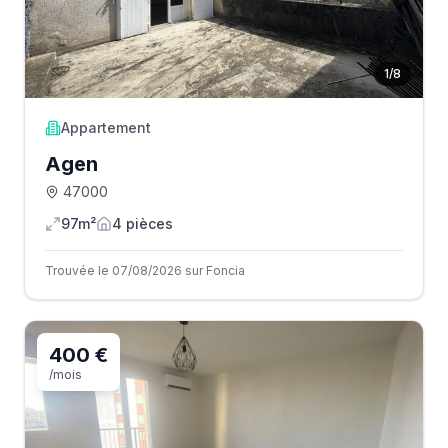
1
/
8
Appartement
Agen
47000
97m²
4
pièce
s
Trouvée le 07/08/2026 sur Foncia
400 €
/mois