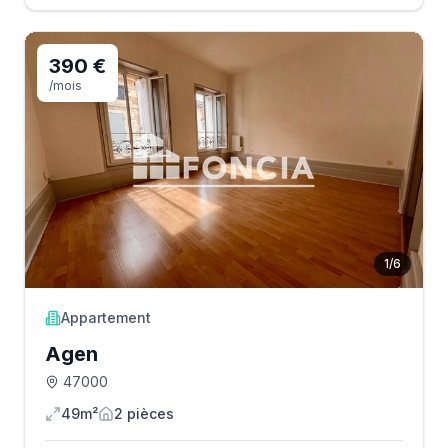
390 €
/mois
1
/
6
Appartement
Agen
47000
49m²
2
pièce
s