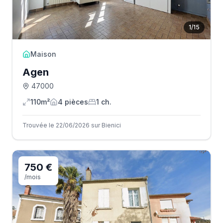
1
/
15
Maison
Agen
47000
110m²
4
pièce
s
1
ch.
Trouvée le 22/06/2026 sur Bienici
750 €
/mois