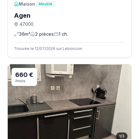
Maison
Meublé
Agen
47000
36m²
2
pièce
s
1
ch.
Trouvée le 12/07/2026 sur Leboncoin
660 €
/mois
1
/
3