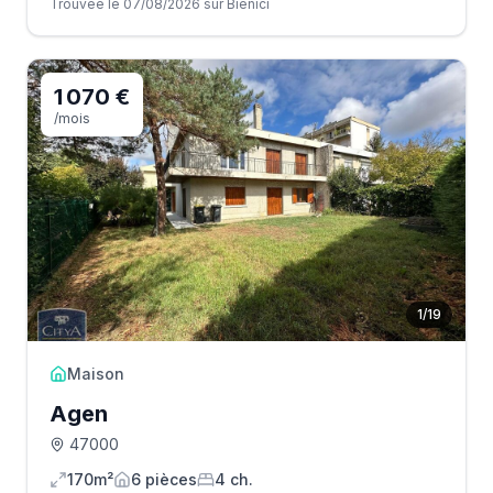
Trouvée le 07/08/2026 sur Bienici
1 070 €
/mois
1
/
19
Maison
Agen
47000
170m²
6
pièce
s
4
ch.