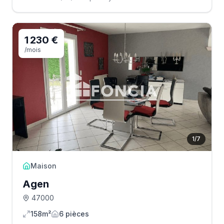
1 230 €
/mois
1
/
7
Maison
Agen
47000
158m²
6
pièce
s