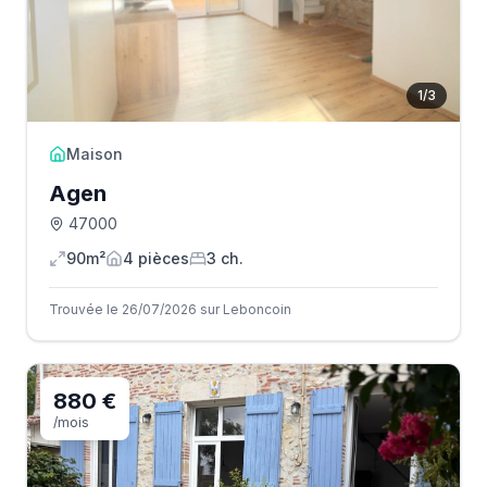
1
/
3
Maison
Agen
47000
90m²
4
pièce
s
3
ch.
Trouvée le 26/07/2026 sur Leboncoin
880 €
/mois