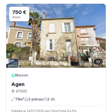
750 €
/mois
1
/
2
Maison
Agen
47000
76m²
3
pièce
s
2
ch.
Publiée le 24/07/2026 par Citya Porte Du Pin