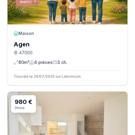
Maison
Agen
47000
80m²
4
pièce
s
3
ch.
Trouvée le 26/07/2026 sur Leboncoin
980 €
/mois