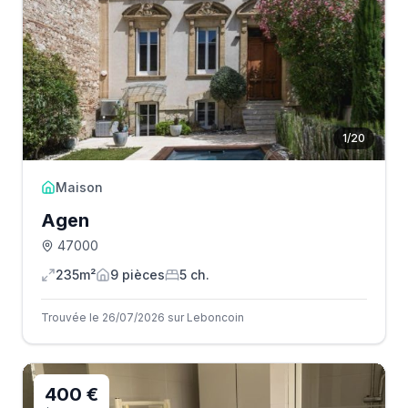
1
/
20
Maison
Agen
47000
235m²
9
pièce
s
5
ch.
Trouvée le 26/07/2026 sur Leboncoin
400 €