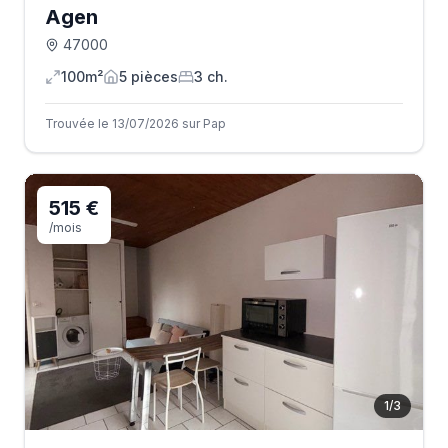
Agen
47000
100m²
5
pièce
s
3
ch.
Trouvée le 13/07/2026 sur Pap
515 €
/mois
1
/
3