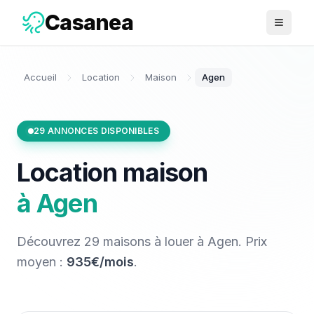
Casanea
Ouvrir 
Accueil
Location
Maison
Agen
29
ANNONCES DISPONIBLES
Location
maison
à
Agen
Découvrez
29
maisons
à louer
à
Agen
. Prix
moyen :
935€/mois
.