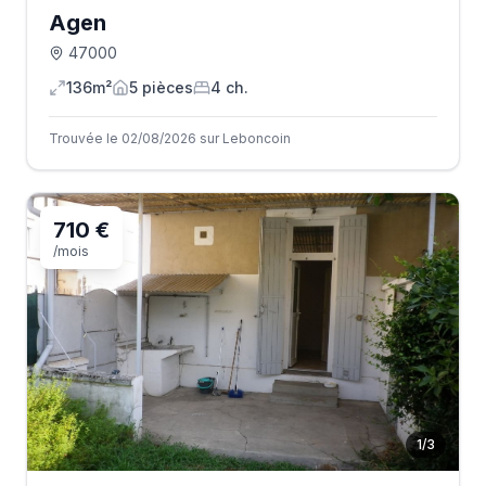
Agen
47000
136m²
5
pièce
s
4
ch.
Trouvée le 02/08/2026 sur Leboncoin
710 €
/mois
1
/
3