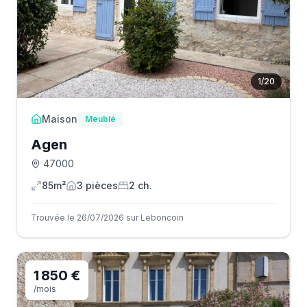
1
/
20
Maison
Meublé
Agen
47000
85m²
3
pièce
s
2
ch.
Trouvée le 26/07/2026 sur Leboncoin
1 850 €
/mois