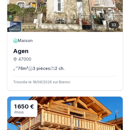
1
/
2
Maison
Agen
47000
76m²
3
pièce
s
2
ch.
Trouvée le 18/06/2026 sur Bienici
1 650 €
/mois