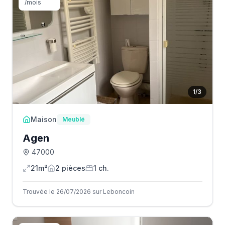
/mois
1
/
3
Maison
Meublé
Agen
47000
21m²
2
pièce
s
1
ch.
Trouvée le 26/07/2026 sur Leboncoin