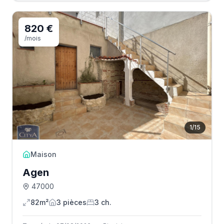
820 €
/mois
1
/
15
Maison
Agen
47000
82m²
3
pièce
s
3
ch.