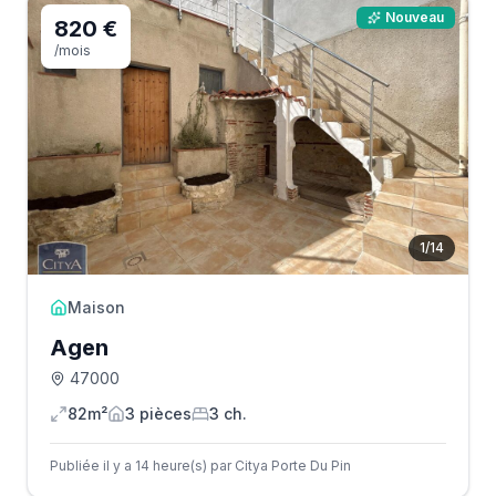
Nouveau
820 €
/mois
1
/
14
Maison
Agen
47000
82m²
3
pièce
s
3
ch.
Publiée il y a 14 heure(s) par Citya Porte Du Pin