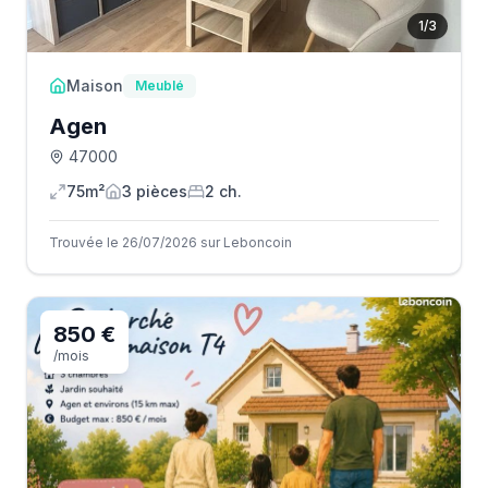
1
/
3
Maison
Meublé
Agen
47000
75m²
3
pièce
s
2
ch.
Trouvée le 26/07/2026 sur Leboncoin
850 €
/mois