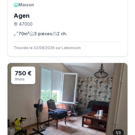
Maison
Agen
47000
70m²
3
pièce
s
2
ch.
Trouvée le 02/08/2026 sur Leboncoin
750 €
/mois
1
/
3