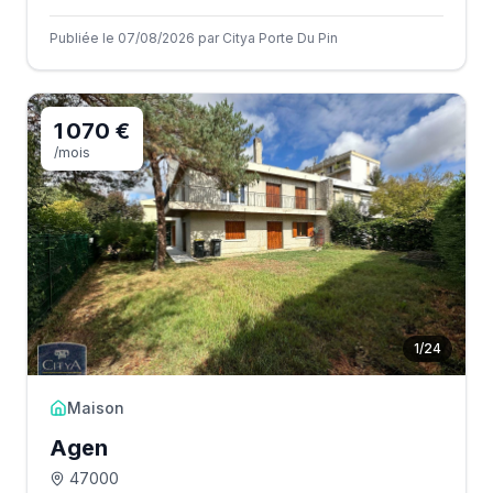
Publiée le 07/08/2026 par Citya Porte Du Pin
1 070 €
/mois
1
/
24
Maison
Agen
47000