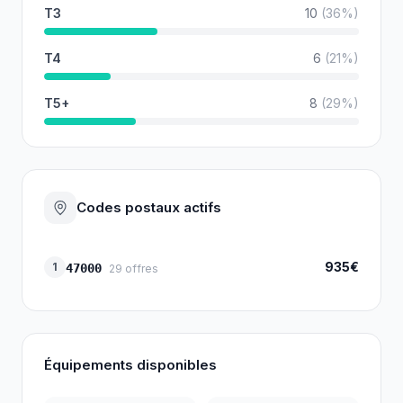
T3
10
(
36
%)
T4
6
(
21
%)
T5+
8
(
29
%)
Codes postaux actifs
935€
1
47000
29
offres
Équipements disponibles