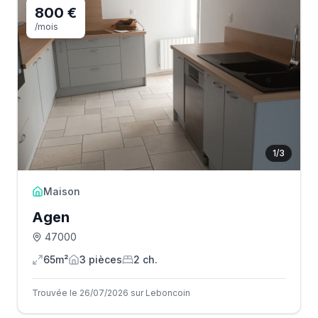
800 €
/mois
1
/
3
Maison
Agen
47000
65m²
3
pièce
s
2
ch.
Trouvée le 26/07/2026 sur Leboncoin