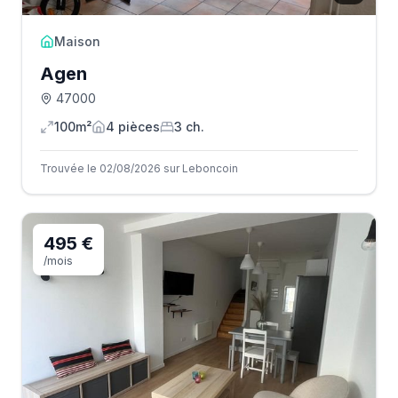
Maison
Agen
47000
100m²
4
pièce
s
3
ch.
Trouvée le 02/08/2026 sur Leboncoin
495 €
/mois