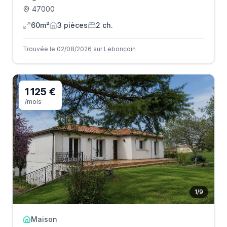
47000
60m²
3
pièce
s
2
ch.
Trouvée le 02/08/2026 sur Leboncoin
1 125 €
/mois
1
/
9
Maison