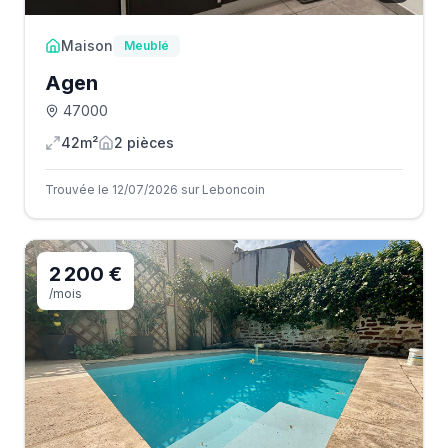
Maison
Meublé
Agen
47000
42m²
2
pièce
s
Trouvée le 12/07/2026 sur Leboncoin
2 200 €
/mois