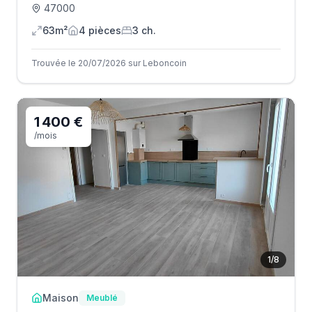
47000
63m²
4
pièce
s
3
ch.
Trouvée le 20/07/2026 sur Leboncoin
1 400 €
/mois
1
/
8
Maison
Meublé