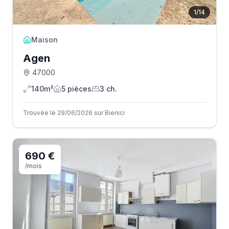
1
/
14
Maison
Agen
47000
140m²
5
pièce
s
3
ch.
Trouvée le 29/06/2026 sur Bienici
690 €
/mois