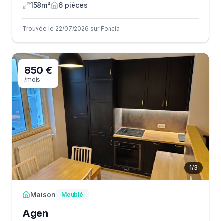
158m²
6
pièce
s
Trouvée le 22/07/2026 sur Foncia
850 €
/mois
1
/
3
Maison
Meublé
Agen